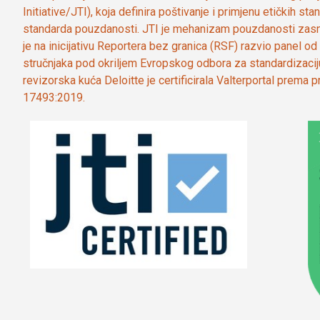
Initiative/JTI), koja definira poštivanje i primjenu etičkih s
standarda pouzdanosti. JTI je mehanizam pouzdanosti zasn
je na inicijativu Reportera bez granica (RSF) razvio panel 
stručnjaka pod okriljem Evropskog odbora za standardizaci
revizorska kuća Deloitte je certificirala Valterportal prema
17493:2019.