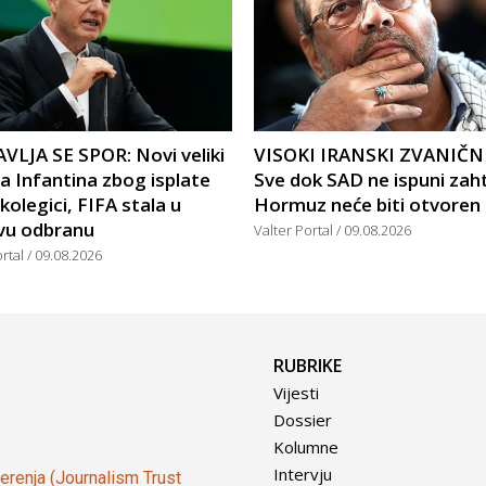
VLJA SE SPOR: Novi veliki
VISOKI IRANSKI ZVANIČN
a Infantina zbog isplate
Sve dok SAD ne ispuni zah
 kolegici, FIFA stala u
Hormuz neće biti otvoren
vu odbranu
Valter Portal
09.08.2026
ortal
09.08.2026
RUBRIKE
Vijesti
Dossier
Kolumne
Intervju
vjerenja (Journalism Trust