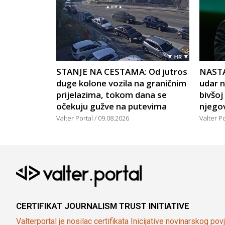
STANJE NA CESTAMA: Od jutros
NASTA
duge kolone vozila na graničnim
udar n
prijelazima, tokom dana se
bivšoj
očekuju gužve na putevima
njego
Valter Portal
09.08.2026
Valter P
CERTIFIKAT JOURNALISM TRUST INITIATIVE
Valterportal je nosilac certifikata Inicijative novinarskog po