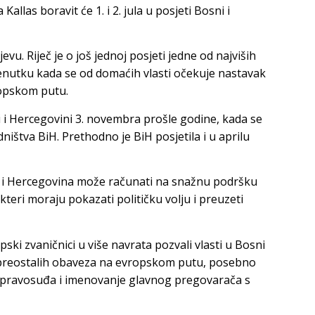
llas boravit će 1. i 2. jula u posjeti Bosni i
evu. Riječ je o još jednoj posjeti jedne od najviših
renutku kada se od domaćih vlasti očekuje nastavak
opskom putu.
ni i Hercegovini 3. novembra prošle godine, kada se
ništva BiH. Prethodno je BiH posjetila i u aprilu
a i Hercegovina može računati na snažnu podršku
akteri moraju pokazati političku volju i preuzeti
ski zvaničnici u više navrata pozvali vlasti u Bosni
e preostalih obaveza na evropskom putu, posebno
i pravosuđa i imenovanje glavnog pregovarača s