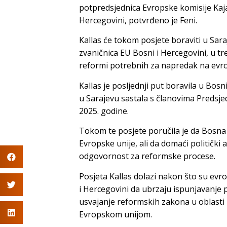
potpredsjednica Evropske komisije Kaja Ka
Hercegovini, potvrđeno je Feni.
Kallas će tokom posjete boraviti u Saraj
zvaničnica EU Bosni i Hercegovini, u t
reformi potrebnih za napredak na evr
Kallas je posljednji put boravila u Bos
u Sarajevu sastala s članovima Predsjed
2025. godine.
Tokom te posjete poručila je da Bosn
Evropske unije, ali da domaći politički 
odgovornost za reformske procese.
Posjeta Kallas dolazi nakon što su evrop
i Hercegovini da ubrzaju ispunjavanj
usvajanje reformskih zakona u oblast
Evropskom unijom.