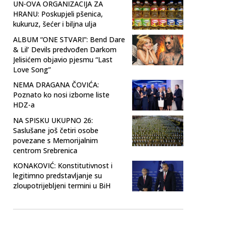
UN-OVA ORGANIZACIJA ZA
HRANU: Poskupjeli pšenica,
kukuruz, šećer i biljna ulja
ALBUM “ONE STVARI”: Bend Dare
& Lil’ Devils predvođen Darkom
Jelisićem objavio pjesmu “Last
Love Song”
NEMA DRAGANA ČOVIĆA:
Poznato ko nosi izborne liste
HDZ-a
NA SPISKU UKUPNO 26:
Saslušane još četiri osobe
povezane s Memorijalnim
centrom Srebrenica
KONAKOVIĆ: Konstitutivnost i
legitimno predstavljanje su
zloupotrijebljeni termini u BiH