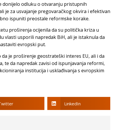
e donijelo odluku o otvaranju pristupnih
i je za usvajanje pregovaračkog okvira i efektivan
no ispuniti preostale reformske korake.
tu proširenja ocijenila da su politička kriza u
u vlasti usporili napredak BiH, ali je istaknula da
nastaviti evropski put.
da je proširenje geostrateški interes EU, ali i da
ca, te da napredak zavisi od ispunjavanja reformi,
cioniranja institucija i usklađivanja s evropskim
Twitter
LinkedIn