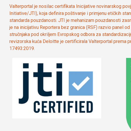
Valterportal je nosilac certifikata Inicijative novinarskog po
Initiative/JTI), koja definira poštivanje i primjenu etičkih s
standarda pouzdanosti. JTI je mehanizam pouzdanosti zasn
je na inicijativu Reportera bez granica (RSF) razvio panel 
stručnjaka pod okriljem Evropskog odbora za standardizaci
revizorska kuća Deloitte je certificirala Valterportal prema
17493:2019.