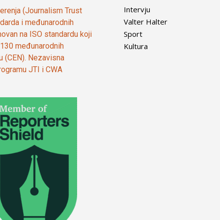
Intervju
vjerenja (Journalism Trust
Valter Halter
tandarda i međunarodnih
Sport
ovan na ISO standardu koji
Kultura
od 130 međunarodnih
ju (CEN). Nezavisna
 programu JTI i CWA