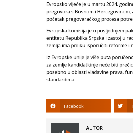
Evropsko vijeće je u martu 2024. godin
pregovora s Bosnom i Hercegovinom, al
početak pregovaračkog procesa potreb
Evropska komisija je u posljednjem pake
entitetu Republika Srpska i zastoj u rad
zemlja ima priliku isporučiti reforme i 
Iz Evropske unije je više puta poručeno 
za zemlje kandidatkinje neće biti preči
posebno u oblasti vladavine prava, funk
standardima.
Facebook
AUTOR