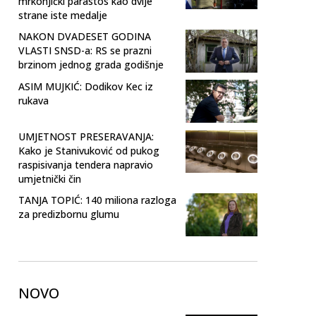
mrkonjićki parastos kao dvije
strane iste medalje
NAKON DVADESET GODINA
VLASTI SNSD-a: RS se prazni
brzinom jednog grada godišnje
ASIM MUJKIĆ: Dodikov Kec iz
rukava
UMJETNOST PRESERAVANJA:
Kako je Stanivuković od pukog
raspisivanja tendera napravio
umjetnički čin
TANJA TOPIĆ: 140 miliona razloga
za predizbornu glumu
NOVO