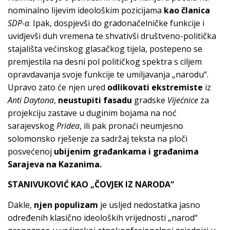
nominalno lijevim ideološkim pozicijama
kao članica
SDP-a
. Ipak, dospjevši do gradonačelničke funkcije i
uvidjevši duh vremena te shvativši društveno-politička
stajališta većinskog glasačkog tijela, postepeno se
premjestila na desni pol političkog spektra s ciljem
opravdavanja svoje funkcije te umiljavanja „narodu“.
Upravo zato će njen ured
odlikovati ekstremiste
iz
Anti Daytona
,
neustupiti fasadu
gradske
Vijećnice
za
projekciju zastave u duginim bojama na noć
sarajevskog
Pridea
, ili pak pronaći neumjesno
solomonsko rješenje za sadržaj teksta na ploči
posvećenoj
ubijenim građankama i građanima
Sarajeva na Kazanima.
STANIVUKOVIĆ KAO „ČOVJEK IZ NARODA“
Dakle,
njen populizam
je usljed nedostatka jasno
određenih klasično ideoloških vrijednosti „narod“