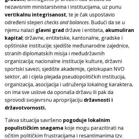
nezavisnim ministarstvima i institucijama, uz punu
vertikalnu integrisanost
, te je čak uspostavio
određeni stepen
checks and balances
. Budući da se u
njemu nalazi
glavni grad
države i entiteta,
akumuliran
kapital
; državne, entitetske, kantonalne, gradske i
opštinske institucije; sjedište međunarodne zajednice,
stranih diplomatskih misija i međudržavnih
organizacija; nacionalne institucije kulture, državni
sportski savezi, sjedište akademije, cjelokupan NVO
sektor, ali i cijela plejada pseudopolitičkih institucija,
organizacija, asocijacija i udruženja lokalnog karaktera,
on ima sve uslove da oponaša državu ili pak da
sprovodi svojevrsnu aproprijaciju
državnosti i
državotvornosti.
Takva situacija savršeno
pogoduje lokalnim
populističkim snagama
koje mogu parazitirati na
očitim političkim frustracijama i resantimanima tzv.