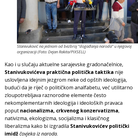
Stanivuković na jednom od bezbroj “događanja naroda” u njegovoj
organizaciji (Foto: Dejan Rakita/PIXSELL)
Kao i u slučaju aktuelne sarajevske gradonačelnice,
Stanivukovićeva praktična politička taktika
nije
uslovljena idejnim jezgrom neke od opštih ideologija,
budući da je riječ o političkom analfabetu, već utilitarno
zloupotrebljava raznorodne elemente često
nekomplementarnih ideologija i ideoloških pravaca
poput
nacionalizma, crkvenog konzervatizma
,
nativizma, ekologizma, socijalizma i klasičnog
liberalizma kako bi izgradila
Stanivukovićev politički
imidž
čovjeka iz naroda
.