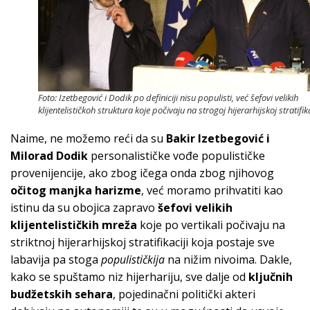
Foto: Izetbegović i Dodik po definiciji nisu populisti, već šefovi velikih
klijentelističkoh struktura koje počivaju na strogoj hijerarhijskoj stratifika
Naime, ne možemo reći da su
Bakir Izetbegović i
Milorad Dodik
personalističke vođe populističke
provenijencije, ako zbog ičega onda zbog njihovog
očitog manjka harizme
, već moramo prihvatiti kao
istinu da su obojica zapravo
šefovi velikih
klijentelističkih mreža
koje po vertikali počivaju na
striktnoj hijerarhijskoj stratifikaciji koja postaje sve
labavija pa stoga
populističkija
na nižim nivoima. Dakle,
kako se spuštamo niz hijerhariju, sve dalje od
ključnih
budžetskih sehara
, pojedinačni politički akteri