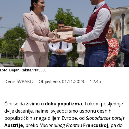
Foto: Dejan Rakita/PIXSELL
Denis ŠVRAKIĆ
Objavljeno:
01.11.2023.
12:45
Čini se da živimo u
dobu populizma
. Tokom posljednje
dvije decenije, naime, svjedoci smo usponu desnih
populističkih snaga diljem Evrope, od
Slobodarske partije
Austrije
, preko
Nacionalnog Fronta
u
Francuskoj
, pa do