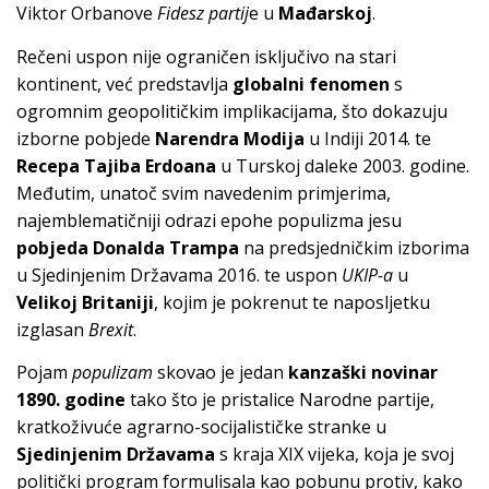
Viktor Orbanove
Fidesz partij
e u
Mađarskoj
.
Rečeni uspon nije ograničen isključivo na stari
kontinent, već predstavlja
globalni fenomen
s
ogromnim geopolitičkim implikacijama, što dokazuju
izborne pobjede
Narendra Modija
u Indiji 2014. te
Recepa Tajiba Erdoana
u Turskoj daleke 2003. godine.
Međutim, unatoč svim navedenim primjerima,
najemblematičniji odrazi epohe populizma jesu
pobjeda Donalda Trampa
na predsjedničkim izborima
u Sjedinjenim Državama 2016. te uspon
UKIP-a
u
Velikoj Britaniji
, kojim je pokrenut te naposljetku
izglasan
Brexit
.
Pojam
populizam
skovao je jedan
kanzaški novinar
1890. godine
tako što je pristalice Narodne partije,
kratkoživuće agrarno-socijalističke stranke u
Sjedinjenim Državama
s kraja XIX vijeka, koja je svoj
politički program formulisala kao pobunu protiv, kako