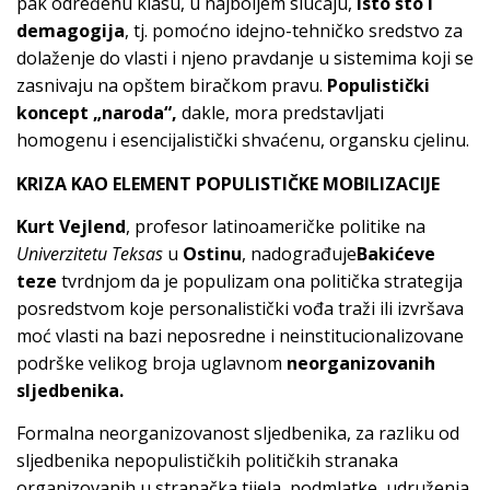
pak određenu klasu, u najboljem slučaju,
isto što i
demagogija
, tj. pomoćno idejno-tehničko sredstvo za
dolaženje do vlasti i njeno pravdanje u sistemima koji se
zasnivaju na opštem biračkom pravu.
Populistički
koncept „naroda“,
dakle, mora predstavljati
homogenu i esencijalistički shvaćenu, organsku cjelinu.
KRIZA KAO ELEMENT POPULISTIČKE MOBILIZACIJE
Kurt Vejlend
, profesor latinoameričke politike na
Univerzitetu Teksas
u
Ostinu
, nadograđuje
Bakićeve
teze
tvrdnjom da je populizam ona politička strategija
posredstvom koje personalistički vođa traži ili izvršava
moć vlasti na bazi neposredne i neinstitucionalizovane
podrške velikog broja uglavnom
neorganizovanih
sljedbenika.
Formalna neorganizovanost sljedbenika, za razliku od
sljedbenika nepopulističkih političkih stranaka
organizovanih u stranačka tijela, podmlatke, udruženja