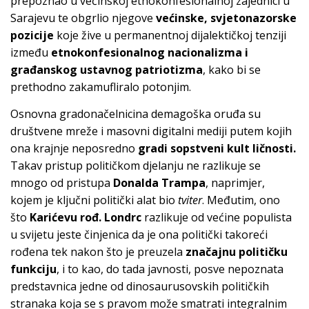
prepoznao u većinskoj etnokonfesionalnoj zajednici u
Sarajevu te obgrlio njegove
većinske, svjetonazorske
pozicije
koje žive u permanentnoj dijalektičkoj tenziji
između
etnokonfesionalnog nacionalizma i
građanskog ustavnog patriotizma
, kako bi se
prethodno zakamufliralo potonjim.
Osnovna gradonačelnicina demagoška oruđa su
društvene mreže i masovni digitalni mediji putem kojih
ona krajnje neposredno
gradi sopstveni kult ličnosti.
Takav pristup političkom djelanju ne razlikuje se
mnogo od pristupa
Donalda Trampa
, naprimjer,
kojem je ključni politički alat bio
tviter
. Međutim, ono
što
Karićevu rođ. Londrc
razlikuje od većine populista
u svijetu jeste činjenica da je ona politički takoreći
rođena tek nakon što je preuzela
značajnu političku
funkciju
, i to kao, do tada javnosti, posve nepoznata
predstavnica jedne od dinosaurusovskih političkih
stranaka koja se s pravom može smatrati integralnim