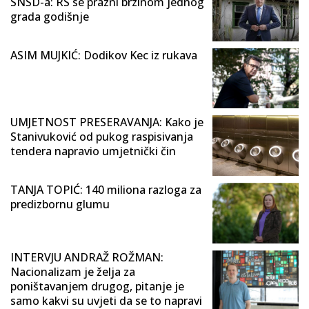
SNSD-a: RS se prazni brzinom jednog
grada godišnje
ASIM MUJKIĆ: Dodikov Kec iz rukava
UMJETNOST PRESERAVANJA: Kako je
Stanivuković od pukog raspisivanja
tendera napravio umjetnički čin
TANJA TOPIĆ: 140 miliona razloga za
predizbornu glumu
INTERVJU ANDRAŽ ROŽMAN:
Nacionalizam je želja za
poništavanjem drugog, pitanje je
samo kakvi su uvjeti da se to napravi