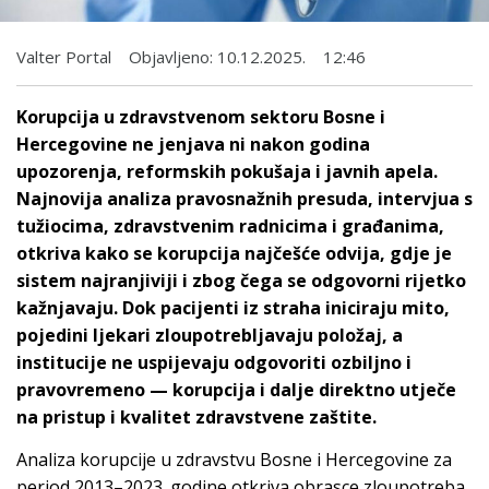
Valter Portal
Objavljeno:
10.12.2025.
12:46
Korupcija u zdravstvenom sektoru Bosne i
Hercegovine ne jenjava ni nakon godina
upozorenja, reformskih pokušaja i javnih apela.
Najnovija analiza pravosnažnih presuda, intervjua s
tužiocima, zdravstvenim radnicima i građanima,
otkriva kako se korupcija najčešće odvija, gdje je
sistem najranjiviji i zbog čega se odgovorni rijetko
kažnjavaju. Dok pacijenti iz straha iniciraju mito,
pojedini ljekari zloupotrebljavaju položaj, a
institucije ne uspijevaju odgovoriti ozbiljno i
pravovremeno — korupcija i dalje direktno utječe
na pristup i kvalitet zdravstvene zaštite.
Analiza korupcije u zdravstvu Bosne i Hercegovine za
period 2013–2023. godine otkriva obrasce zloupotreba,