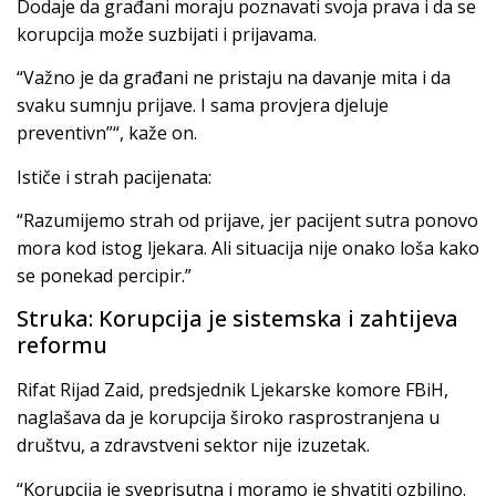
Dodaje da građani moraju poznavati svoja prava i da se
korupcija može suzbijati i prijavama.
“Važno je da građani ne pristaju na davanje mita i da
svaku sumnju prijave. I sama provjera djeluje
preventivn”“, kaže on.
Ističe i strah pacijenata:
“Razumijemo strah od prijave, jer pacijent sutra ponovo
mora kod istog ljekara. Ali situacija nije onako loša kako
se ponekad percipir.”
Struka: Korupcija je sistemska i zahtijeva
reformu
Rifat Rijad Zaid, predsjednik Ljekarske komore FBiH,
naglašava da je korupcija široko rasprostranjena u
društvu, a zdravstveni sektor nije izuzetak.
“Korupcija je sveprisutna i moramo je shvatiti ozbiljno.