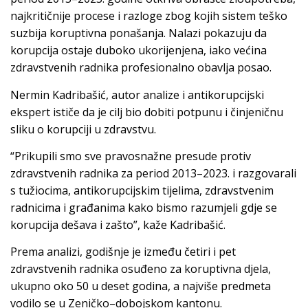
najkritičnije procese i razloge zbog kojih sistem teško
suzbija koruptivna ponašanja. Nalazi pokazuju da
korupcija ostaje duboko ukorijenjena, iako većina
zdravstvenih radnika profesionalno obavlja posao.
Nermin Kadribašić, autor analize i antikorupcijski
ekspert ističe da je cilj bio dobiti potpunu i činjeničnu
sliku o korupciji u zdravstvu.
“Prikupili smo sve pravosnažne presude protiv
zdravstvenih radnika za period 2013–2023. i razgovarali
s tužiocima, antikorupcijskim tijelima, zdravstvenim
radnicima i građanima kako bismo razumjeli gdje se
korupcija dešava i zašto”, kaže Kadribašić.
Prema analizi, godišnje je između četiri i pet
zdravstvenih radnika osuđeno za koruptivna djela,
ukupno oko 50 u deset godina, a najviše predmeta
vodilo se u Zeničko–dobojskom kantonu.