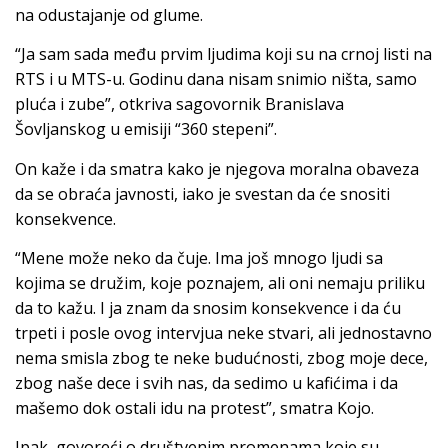
na odustajanje od glume.
“Ja sam sada među prvim ljudima koji su na crnoj listi na
RTS i u MTS-u. Godinu dana nisam snimio ništa, samo
pluća i zube”, otkriva sagovornik Branislava
Šovljanskog u emisiji “360 stepeni”.
On kaže i da smatra kako je njegova moralna obaveza
da se obraća javnosti, iako je svestan da će snositi
konsekvence.
“Mene može neko da čuje. Ima još mnogo ljudi sa
kojima se družim, koje poznajem, ali oni nemaju priliku
da to kažu. I ja znam da snosim konsekvence i da ću
trpeti i posle ovog intervjua neke stvari, ali jednostavno
nema smisla zbog te neke budućnosti, zbog moje dece,
zbog naše dece i svih nas, da sedimo u kafićima i da
mašemo dok ostali idu na protest”, smatra Kojo.
Ipak, govoreći o društvenim promenama koje su