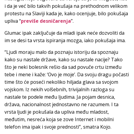
i da je već bilo takvih pokušaja na prethodnom velikom
protestu na Slaviji kada je, kako ocenjuje, bilo pokušaja
upliva “
previše desničarenja
”.
Glumac ipak zaključuje da mladi ipak neće dozvoliti da
im se desi ta vrsta ispiranja mozga, iako pokušaja ima.
“Ljudi moraju malo da poznaju istoriju da spoznaju
kako su nastale države, kako su nastale nacije? Tako
što je neki bolesnik rešio da sad povuče crtu između
tebe i mene i kaže: ‘Ovo je moje’. Da svoju dragu počasti
time što će poseći nekoliko hiljada glava sa svojom
vojskom. Iz nekih volšebnih, trivijalnih razloga su
nastale te podele među ljudima. Ja pojam desnica,
država, nacionalnost jednostavno ne razumem. I ta
vrsta ljudi je pokušala da upliva među mladost,
međutim, nesreća koja se zove Internet i mobilni
telefon ima ipak i svoje prednosti”, smatra Kojo.