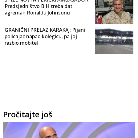
Predsjedništvo BiH treba dati
agreman Ronaldu Johnsonu
GRANIČNI PRELAZ KARAKAJ: Pijani
policajac napao kolegicu, pa joj
razbio mobitel
Pročitajte još