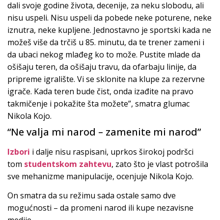
dali svoje godine života, decenije, za neku slobodu, ali
nisu uspeli. Nisu uspeli da pobede neke poturene, neke
iznutra, neke kupljene. Jednostavno je sportski kada ne
možeš više da trčiš u 85. minutu, da te trener zameni i
da ubaci nekog mlađeg ko to može. Pustite mlade da
ošišaju teren, da ošišaju travu, da ofarbaju linije, da
pripreme igralište. Vi se sklonite na klupe za rezervne
igrače. Kada teren bude čist, onda izađite na pravo
takmičenje i pokažite šta možete”, smatra glumac
Nikola Kojo.
“Ne valja mi narod – zamenite mi narod”
Izbori
i dalje nisu raspisani, uprkos širokoj podršci
tom
studentskom zahtevu
, zato što je vlast potrošila
sve mehanizme manipulacije, ocenjuje Nikola Kojo.
On smatra da su režimu sada ostale samo dve
mogućnosti – da promeni narod ili kupe nezavisne
medije.