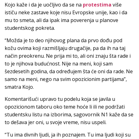
Kojo kaže i da je uočljivo da se na
protestima
više
ističu neke zastave koje nisu Evropske unije, kao i da
mu to smeta, ali da ipak ima poverenja u planove
studentskog pokreta.
“Možda je to deo njihovog plana da prvo dođu pod
kožu ovima koji razmišljaju drugačije, pa da ih na taj
način preokrenu. Ne prija mi to, ali oni znaju šta rade i
to je njihova budućnost. Nije na meni, koji sam
šezdesetih godina, da određujem šta će oni da rade. Ne
samo na meni, nego na svim opozicionim partijama”,
smatra Kojo.
Komentarišući upravo tu podelu koja se javila u
opozicionom taboru oko teme hoće li ili ne podržati
studentsku listu na izborima, sagovornik N1 kaže da se
to dešava jer oni, u svoje vreme, nisu uspeli.
“Tu ima divnih ljudi, ja ih poznajem. Tu ima ljudi koji su