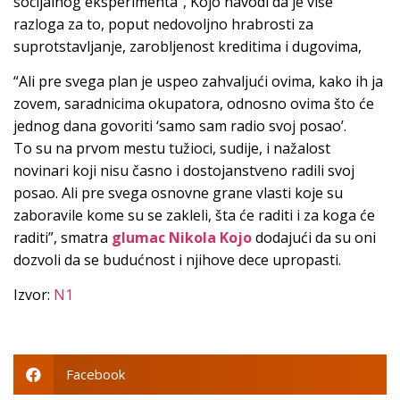
socijalnog eksperimenta”, Kojo navodi da je više
razloga za to, poput nedovoljno hrabrosti za
suprotstavljanje, zarobljenost kreditima i dugovima,
“Ali pre svega plan je uspeo zahvaljući ovima, kako ih ja
zovem, saradnicima okupatora, odnosno ovima što će
jednog dana govoriti ‘samo sam radio svoj posao’.
To su na prvom mestu tužioci, sudije, i nažalost
novinari koji nisu časno i dostojanstveno radili svoj
posao. Ali pre svega osnovne grane vlasti koje su
zaboravile kome su se zakleli, šta će raditi i za koga će
raditi”, smatra
glumac Nikola Kojo
dodajući da su oni
dozvoli da se budućnost i njihove dece upropasti.
Izvor:
N1
Facebook