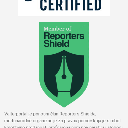
Valterportal je ponosni član Reporters Shielda,
međunarodne organizacije za pravnu pomoć koja je simbol
kolektivne predanosti profesionalnom novinarstvu i slobodi