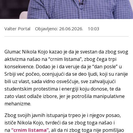
Valter Portal
Objavljeno:
26.06.2026.
10:03
Glumac Nikola Kojo kazao je da je svestan da zbog svog
aktivizma našao na “crnim listama”, zbog čega trpi
konsekvence. Dodao je i da veruje da je “dan posle” u
Srbiji već počeo, ocenjujući da se deo ljudi, koji su ranije
bili uz vlast, sada vidno osvešćuje, sve zahvaljujući
studentskim protestima i energiji koju donose, te da
zato vlast odlaže izbore, jer je potrošila manipulativne
mehanizme.
Zbog svojih javnih istupanja trpeo je i njegov posao,
ističe Nikola Kojo, tvrdeći da se zbog toga našao i
na
“crnim listama”
, ali da ni zbog toga nije pomišljao