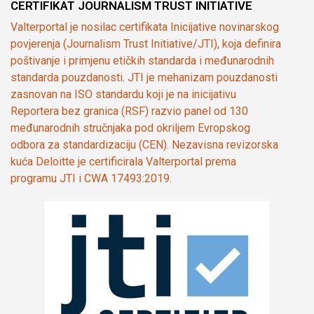
CERTIFIKAT JOURNALISM TRUST INITIATIVE
Valterportal je nosilac certifikata Inicijative novinarskog
povjerenja (Journalism Trust Initiative/JTI), koja definira
poštivanje i primjenu etičkih standarda i međunarodnih
standarda pouzdanosti. JTI je mehanizam pouzdanosti
zasnovan na ISO standardu koji je na inicijativu
Reportera bez granica (RSF) razvio panel od 130
međunarodnih stručnjaka pod okriljem Evropskog
odbora za standardizaciju (CEN). Nezavisna revizorska
kuća Deloitte je certificirala Valterportal prema
programu JTI i CWA 17493:2019.