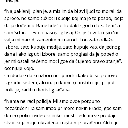
“Najpakleniji plan je, a mislim da bi svi ljudi to morali da
spreče, ne samo tužioci i sudije kojima je to posao, ideja
da ja dođem iz Bangladeša ili odakle god i da kažem ‘ja
sam Srbin’ – evo ti pasoš i glasaj. On je čovek rešio ‘ne
valja mi narod, zamenite mi narod’. I on zato odlaže
izbore, zato kupuje medije, zato kupuje vas, da jednog
dana i ako izgubi izbore, samo proglasi da je pobedio,
jer mi ostali nećemo moći gde da čujemo pravo stanje”,
ocenjuje Kojo.
On dodaje da su izbori neophodni kako bi se ponovo
izgradio sistem, ali onaj u kome će institucije, poput
policije, raditi u korist građana.
“Nama ne radi policija. Mi smo ovde potpuno
nezaštićeni. Ja sam imao primere nekih krađa, gde sam
doneo policiji video snimke, mesto gde mi se prodaje
stvar koja mi je ukradena i ništa nije urađeno. Ali to je