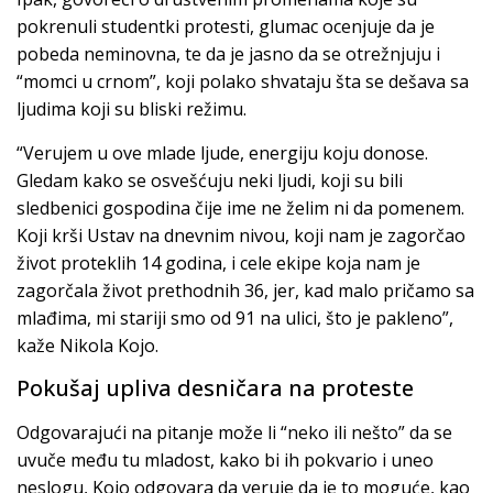
pokrenuli studentki protesti, glumac ocenjuje da je
pobeda neminovna, te da je jasno da se otrežnjuju i
“momci u crnom”, koji polako shvataju šta se dešava sa
ljudima koji su bliski režimu.
“Verujem u ove mlade ljude, energiju koju donose.
Gledam kako se osvešćuju neki ljudi, koji su bili
sledbenici gospodina čije ime ne želim ni da pomenem.
Koji krši Ustav na dnevnim nivou, koji nam je zagorčao
život proteklih 14 godina, i cele ekipe koja nam je
zagorčala život prethodnih 36, jer, kad malo pričamo sa
mlađima, mi stariji smo od 91 na ulici, što je pakleno”,
kaže Nikola Kojo.
Pokušaj upliva desničara na proteste
Odgovarajući na pitanje može li “neko ili nešto” da se
uvuče među tu mladost, kako bi ih pokvario i uneo
neslogu, Kojo odgovara da veruje da je to moguće, kao