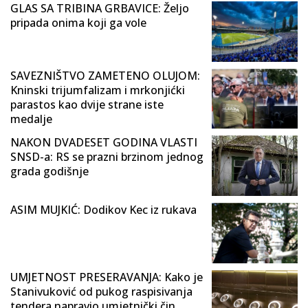
GLAS SA TRIBINA GRBAVICE: Željo
pripada onima koji ga vole
SAVEZNIŠTVO ZAMETENO OLUJOM:
Kninski trijumfalizam i mrkonjićki
parastos kao dvije strane iste
medalje
NAKON DVADESET GODINA VLASTI
SNSD-a: RS se prazni brzinom jednog
grada godišnje
ASIM MUJKIĆ: Dodikov Kec iz rukava
UMJETNOST PRESERAVANJA: Kako je
Stanivuković od pukog raspisivanja
tendera napravio umjetnički čin