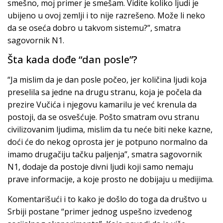
smešno, moj primer je smešam. Vidite koliko ljudi je
ubijeno u ovoj zemlji i to nije razrešeno. Može li neko
da se oseća dobro u takvom sistemu?”, smatra
sagovornik N1.
Šta kada dođe “dan posle”?
“Ja mislim da je dan posle počeo, jer količina ljudi koja
preselila sa jedne na drugu stranu, koja je počela da
prezire Vučića i njegovu kamarilu je već krenula da
postoji, da se osvešćuje. Pošto smatram ovu stranu
civilizovanim ljudima, mislim da tu neće biti neke kazne,
doći će do nekog oprosta jer je potpuno normalno da
imamo drugačiju tačku paljenja”, smatra sagovornik
N1, dodaje da postoje divni ljudi koji samo nemaju
prave informacije, a koje prosto ne dobijaju u medijima.
Komentarišući i to kako je došlo do toga da društvo u
Srbiji postane “primer jednog uspešno izvedenog