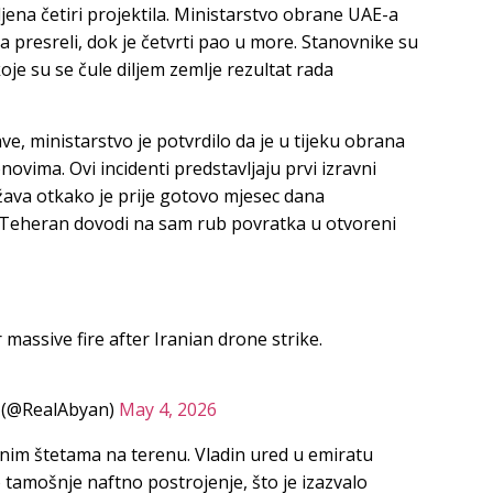
ljena četiri projektila. Ministarstvo obrane UAE-a
ila presreli, dok je četvrti pao u more. Stanovnike su
oje su se čule diljem zemlje rezultat rada
, ministarstvo je potvrdilo da je u tijeku obrana
ovima. Ovi incidenti predstavljaju prvi izravni
žava otkako je prije gotovo mjesec dana
 Teheran dovodi na sam rub povratka u otvoreni
 massive fire after Iranian drone strike.
(@RealAbyan)
May 4, 2026
biljnim štetama na terenu. Vladin ured u emiratu
 tamošnje naftno postrojenje, što je izazvalo