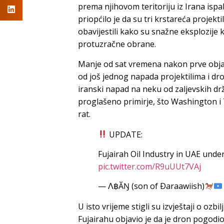
prema njihovom teritoriju iz Irana ispa
priopćilo je da su tri krstareća projekt
obavijestili kako su snažne eksplozije k
protuzračne obrane.
Manje od sat vremena nakon prve objave
od još jednog napada projektilima i dron
iranski napad na neku od zaljevskih dr
proglašeno primirje, što Washington i
rat.
UPDATE:
Fujairah Oil Industry in UAE under
pic.twitter.com/R9uUUt7VAj
— Ʌ฿ҮӐŊ (son of Ðaraawiish)
U isto vrijeme stigli su izvještaji o oz
Fujairahu objavio je da je dron pogodio