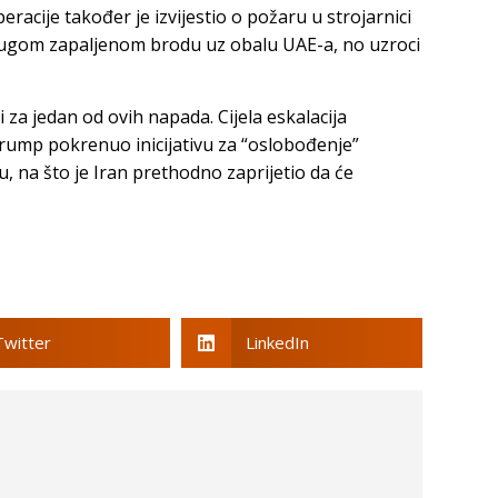
racije također je izvijestio o požaru u strojarnici
rugom zapaljenom brodu uz obalu UAE-a, no uzroci
.
za jedan od ovih napada. Cijela eskalacija
Trump pokrenuo inicijativu za “oslobođenje”
 na što je Iran prethodno zaprijetio da će
Twitter
LinkedIn