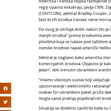
Američka i iranska vojska razmijenile
regiji opasno eskaliraju, javlja CNN. 
(CENTCOM), admiral Bradley Cooper, izv
šest brzih brodica iranske ratne morna
Do ovog je okršaja došlo nakon što je I
manjih brodica” prema brodovima ameri
plovilima koja se nalaze pod zaštitom 
iranske brodove napali američki helik
Admiral je naglasio kako američka morn
komercijalnih brodova. Objasnio je kako
jedan”, dok trenutni obrambeni aranžm
“Imamo višeslojni sustav koji uključuj
upozoravanje i elektroničko ratovanje”,
ovakav širi obrambeni paket pruža dale
mogla sama pratnja pojedinačnih brod
Situacija se dodatno zaoštrila kada su U