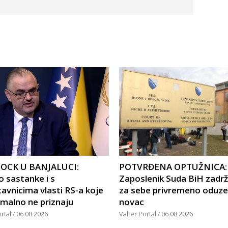
OCK U BANJALUCI:
POTVRĐENA OPTUŽNICA:
 sastanke i s
Zaposlenik Suda BiH zadr
avnicima vlasti RS-a koje
za sebe privremeno oduze
malno ne priznaju
novac
ortal
06.08.2026
Valter Portal
06.08.2026