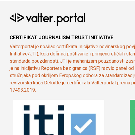
CERTIFIKAT JOURNALISM TRUST INITIATIVE
Valterportal je nosilac certifikata Inicijative novinarskog po
Initiative/JTI), koja definira poštivanje i primjenu etičkih s
standarda pouzdanosti. JTI je mehanizam pouzdanosti zasn
je na inicijativu Reportera bez granica (RSF) razvio panel 
stručnjaka pod okriljem Evropskog odbora za standardizaci
revizorska kuća Deloitte je certificirala Valterportal prema
17493:2019.