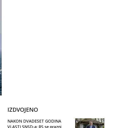
IZDVOJENO
NAKON DVADESET GODINA
VLASTI SNSD-a: RS se prazni