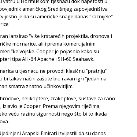
 su vatru u Hormuškom tjesnacu dok napetosti u
Zapovjednik američkog Središnjeg zapovjedništva
ijestio je da su američke snage danas “raznijele”
rice.
ran lansirao “više krstarećih projektila, dronova i
čke mornarice, ali i prema komercijalnim
američke vojske. Cooper je pojasnio kako su
opteri tipa AH-64 Apache i SH-60 Seahawk.
arica u tjesnacu ne provodi klasičnu “pratnju”
 bi takav način zaštite bio ravan igri “jedan na
an smatra znatno učinkovitijim.
e brodove, helikoptere, zrakoplove, sustave za rano
 izjavio je Cooper. Prema njegovim riječima,
ko veću razinu sigurnosti nego što bi to ikada
ova.
jedinjeni Arapski Emirati izvijestili da su danas