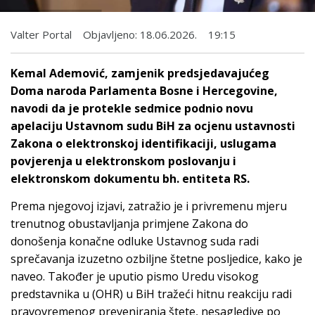
Valter Portal
Objavljeno:
18.06.2026.
19:15
Kemal Ademović, zamjenik predsjedavajućeg
Doma naroda Parlamenta Bosne i Hercegovine,
navodi da je protekle sedmice podnio novu
apelaciju Ustavnom sudu BiH za ocjenu ustavnosti
Zakona o elektronskoj identifikaciji, uslugama
povjerenja u elektronskom poslovanju i
elektronskom dokumentu bh. entiteta RS.
Prema njegovoj izjavi, zatražio je i privremenu mjeru
trenutnog obustavljanja primjene Zakona do
donošenja konačne odluke Ustavnog suda radi
sprečavanja izuzetno ozbiljne štetne posljedice, kako je
naveo. Također je uputio pismo Uredu visokog
predstavnika u (OHR) u BiH tražeći hitnu reakciju radi
pravovremenog preveniranja štete, nesagledive po