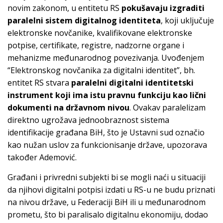
novim zakonom, u entitetu RS
pokušavaju izgraditi
paralelni sistem digitalnog identiteta
, koji uključuje
elektronske novčanike, kvalifikovane elektronske
potpise, certifikate, registre, nadzorne organe i
mehanizme međunarodnog povezivanja. Uvođenjem
“Elektronskog novčanika za digitalni identitet”, bh.
entitet RS stvara
paralelni digitalni identitetski
instrument koji ima istu pravnu funkciju kao lični
dokumenti na državnom nivou
. Ovakav paralelizam
direktno ugrožava jednoobraznost sistema
identifikacije građana BiH, što je Ustavni sud označio
kao nužan uslov za funkcionisanje države, upozorava
također Ademović.
Građani i privredni subjekti bi se mogli naći u situaciji
da njihovi digitalni potpisi izdati u RS-u ne budu priznati
na nivou države, u Federaciji BiH ili u međunarodnom
prometu, što bi paralisalo digitalnu ekonomiju, dodao