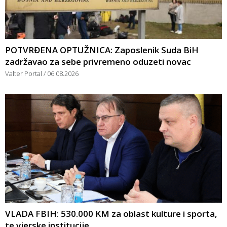
POTVRĐENA OPTUŽNICA: Zaposlenik Suda BiH
zadržavao za sebe privremeno oduzeti novac
Valter Portal
06.08.2026
VLADA FBIH: 530.000 KM za oblast kulture i sporta,
te vjerske institucije