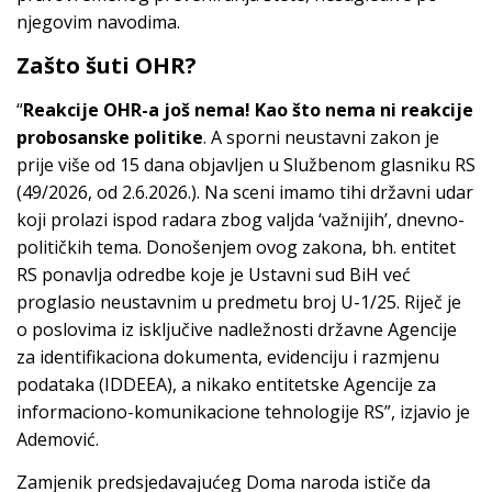
njegovim navodima.
Zašto šuti OHR?
“
Reakcije OHR-a još nema! Kao što nema ni reakcije
probosanske politike
. A sporni neustavni zakon je
prije više od 15 dana objavljen u Službenom glasniku RS
(49/2026, od 2.6.2026.). Na sceni imamo tihi državni udar
koji prolazi ispod radara zbog valjda ‘važnijih’, dnevno-
političkih tema. Donošenjem ovog zakona, bh. entitet
RS ponavlja odredbe koje je Ustavni sud BiH već
proglasio neustavnim u predmetu broj U-1/25. Riječ je
o poslovima iz isključive nadležnosti državne Agencije
za identifikaciona dokumenta, evidenciju i razmjenu
podataka (IDDEEA), a nikako entitetske Agencije za
informaciono-komunikacione tehnologije RS”, izjavio je
Ademović.
Zamjenik predsjedavajućeg Doma naroda ističe da