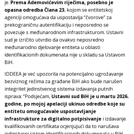
je.
Prema Ademovićevim riječima, posebno je
opasna odredba Člana 23.
kojom se entitetskoj
agenciji omogućava da uspostavlja “čvorove” za
prekograničnu autentifikaciju i neposredno se
povezuje s međunarodnom infrastrukturom. Ustavni
sud je izričito utvrdio da ovakvo neposredno
međunarodno djelovanje entiteta u oblasti
identifikacionih dokumenata nije u skladu sa Ustavom
BiH.
IDDEEA je već upozorila na potencijalno ugrožavanje
bezviznog režima za građane BiH ako bude narušen
integritet jedinstvenog sistema izdavanja putnih
isprava: “Podsjećam,
Ustavni sud BiH je u martu 2026.
godine, po mojoj apelaciji ukinuo odredbe koje su
entitetu omogućavale uspostavljanje
infrastrukture za digitalno potpisivanje
i izdavanje
kvalifikovanih certifikata ocjenjujući da to narušava
jedinstveni sistem identifikacionih dokumenata u BiH.