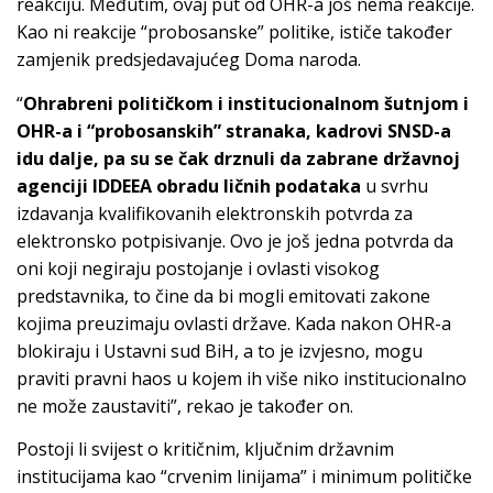
reakciju. Međutim, ovaj put od OHR-a još nema reakcije.
Kao ni reakcije “probosanske” politike, ističe također
zamjenik predsjedavajućeg Doma naroda.
“
Ohrabreni političkom i institucionalnom šutnjom i
OHR-a i “probosanskih” stranaka, kadrovi SNSD-a
idu dalje, pa su se čak drznuli da zabrane državnoj
agenciji IDDEEA obradu ličnih podataka
u svrhu
izdavanja kvalifikovanih elektronskih potvrda za
elektronsko potpisivanje. Ovo je još jedna potvrda da
oni koji negiraju postojanje i ovlasti visokog
predstavnika, to čine da bi mogli emitovati zakone
kojima preuzimaju ovlasti države. Kada nakon OHR-a
blokiraju i Ustavni sud BiH, a to je izvjesno, mogu
praviti pravni haos u kojem ih više niko institucionalno
ne može zaustaviti”, rekao je također on.
Postoji li svijest o kritičnim, ključnim državnim
institucijama kao “crvenim linijama” i minimum političke