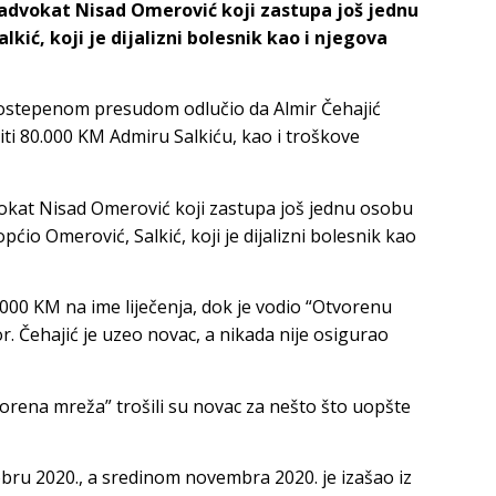
 advokat Nisad Omerović koji zastupa još jednu
kić, koji je dijalizni bolesnik kao i njegova
rvostepenom presudom odlučio da Almir Čehajić
ti 80.000 KM Admiru Salkiću, kao i troškove
vokat Nisad Omerović koji zastupa još jednu osobu
ćio Omerović, Salkić, koji je dijalizni bolesnik kao
0.000 KM na ime liječenja, dok je vodio “Otvorenu
r. Čehajić je uzeo novac, a nikada nije osigurao
vorena mreža” trošili su novac za nešto što uopšte
bru 2020., a sredinom novembra 2020. je izašao iz