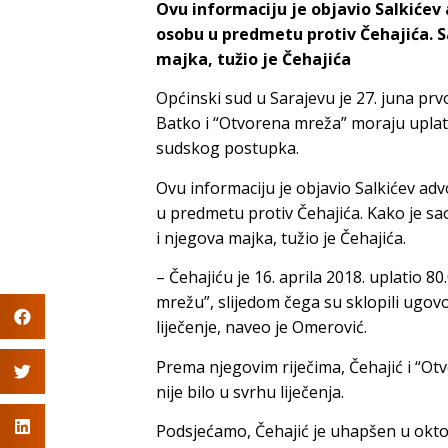
Ovu informaciju je objavio Salkićev
osobu u predmetu protiv Čehajića. Sal
majka, tužio je Čehajića
Općinski sud u Sarajevu je 27. juna p
Batko i “Otvorena mreža” moraju uplati
sudskog postupka.
Ovu informaciju je objavio Salkićev ad
u predmetu protiv Čehajića. Kako je saop
i njegova majka, tužio je Čehajića.
– Čehajiću je 16. aprila 2018. uplatio 8
mrežu”, slijedom čega su sklopili ugovo
liječenje, naveo je Omerović.
Prema njegovim riječima, Čehajić i “Ot
nije bilo u svrhu liječenja.
Podsjećamo, Čehajić je uhapšen u okto