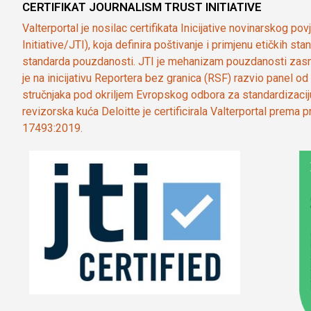
CERTIFIKAT JOURNALISM TRUST INITIATIVE
Valterportal je nosilac certifikata Inicijative novinarskog po
Initiative/JTI), koja definira poštivanje i primjenu etičkih s
standarda pouzdanosti. JTI je mehanizam pouzdanosti zasn
je na inicijativu Reportera bez granica (RSF) razvio panel 
stručnjaka pod okriljem Evropskog odbora za standardizaci
revizorska kuća Deloitte je certificirala Valterportal prema
17493:2019.