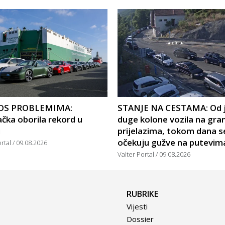
OS PROBLEMIMA:
STANJE NA CESTAMA: Od 
čka oborila rekord u
duge kolone vozila na gra
u
prijelazima, tokom dana s
očekuju gužve na putevim
ortal
09.08.2026
Valter Portal
09.08.2026
RUBRIKE
Vijesti
Dossier