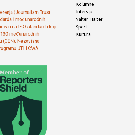
Kolumne
Intervju
vjerenja (Journalism Trust
Valter Halter
tandarda i međunarodnih
Sport
ovan na ISO standardu koji
Kultura
od 130 međunarodnih
ju (CEN). Nezavisna
 programu JTI i CWA