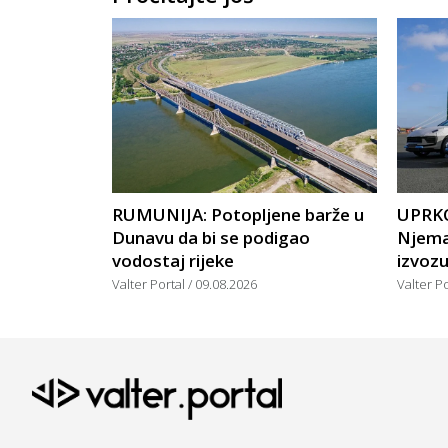
RUMUNIJA: Potopljene barže u
UPRK
Dunavu da bi se podigao
Njema
vodostaj rijeke
izvoz
Valter Portal
09.08.2026
Valter P