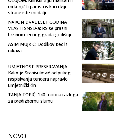
OLUJOM: Kninski trijumfalizam i
mrkonjićki parastos kao dvije
strane iste medalje
NAKON DVADESET GODINA
VLASTI SNSD-a: RS se prazni
brzinom jednog grada godišnje
ASIM MUJKIĆ: Dodikov Kec iz
rukava
UMJETNOST PRESERAVANJA:
Kako je Stanivuković od pukog
raspisivanja tendera napravio
umjetnički čin
TANJA TOPIĆ: 140 miliona razloga
za predizbornu glumu
NOVO