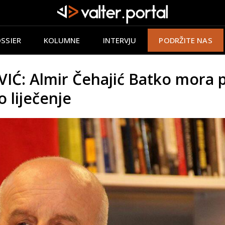
SSIER
KOLUMNE
INTERVJU
PODRŽITE NAS
 Almir Čehajić Batko mora pl
 liječenje