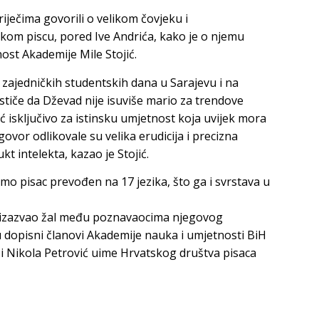
iječima govorili o velikom čovjeku i
m piscu, pored Ive Andrića, kako je o njemu
ost Akademije Mile Stojić.
ajedničkih studentskih dana u Sarajevu i na
stiče da Dževad nije isuviše mario za trendove
 isključivo za istinsku umjetnost koja uvijek mora
ovor odlikovale su velika erudicija i precizna
ukt intelekta, kazao je Stojić.
amo pisac prevođen na 17 jezika, što ga i svrstava u
ak izazvao žal među poznavaocima njegovog
su dopisni članovi Akademije nauka i umjetnosti BiH
 i Nikola Petrović uime Hrvatskog društva pisaca