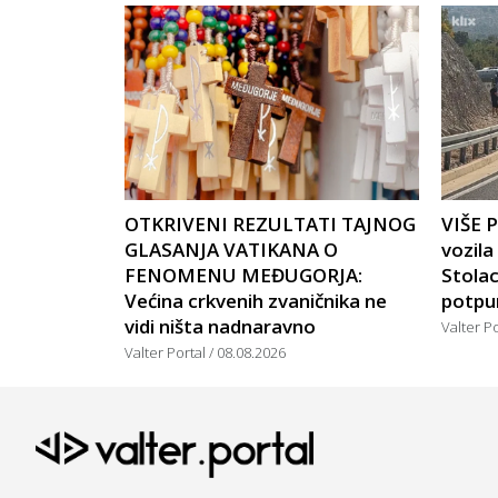
OTKRIVENI REZULTATI TAJNOG
VIŠE 
GLASANJA VATIKANA O
vozil
FENOMENU MEĐUGORJA:
Stola
Većina crkvenih zvaničnika ne
potpu
vidi ništa nadnaravno
Valter P
Valter Portal
08.08.2026