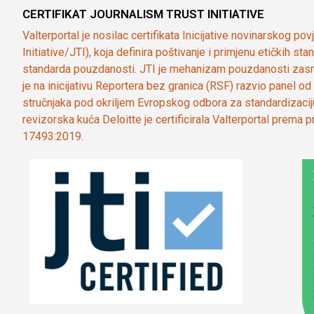
CERTIFIKAT JOURNALISM TRUST INITIATIVE
Valterportal je nosilac certifikata Inicijative novinarskog po
Initiative/JTI), koja definira poštivanje i primjenu etičkih s
standarda pouzdanosti. JTI je mehanizam pouzdanosti zasn
je na inicijativu Reportera bez granica (RSF) razvio panel 
stručnjaka pod okriljem Evropskog odbora za standardizaci
revizorska kuća Deloitte je certificirala Valterportal prema
17493:2019.