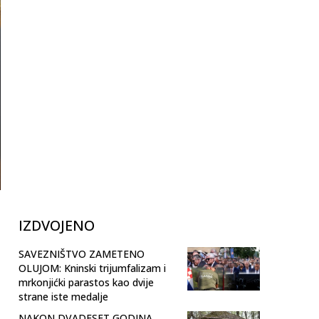
IZDVOJENO
SAVEZNIŠTVO ZAMETENO
OLUJOM: Kninski trijumfalizam i
mrkonjićki parastos kao dvije
strane iste medalje
NAKON DVADESET GODINA