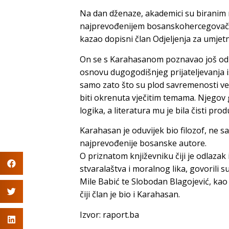
Na dan dženaze, akademici su biranim r
najprevođenijem bosanskohercegovačko
kazao dopisni član Odjeljenja za umjetn
On se s Karahasanom poznavao još od z
osnovu dugogodišnjeg prijateljevanja i
samo zato što su plod savremenosti već
biti okrenuta vječitim temama. Njegov g
logika, a literatura mu je bila čisti prod
Karahasan je oduvijek bio filozof, ne s
najprevođenije bosanske autore.
O priznatom književniku čiji je odlaz
stvaralaštva i moralnog lika, govorili 
Mile Babić te Slobodan Blagojević, kao
čiji član je bio i Karahasan.
Izvor: raport.ba