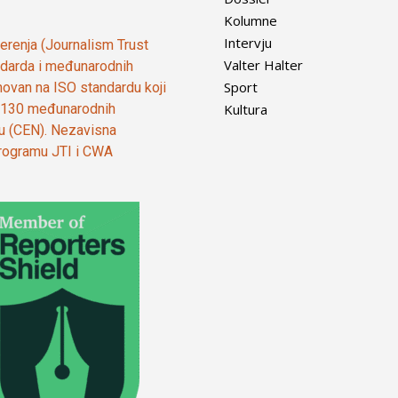
Kolumne
Intervju
vjerenja (Journalism Trust
Valter Halter
tandarda i međunarodnih
Sport
ovan na ISO standardu koji
Kultura
od 130 međunarodnih
ju (CEN). Nezavisna
 programu JTI i CWA