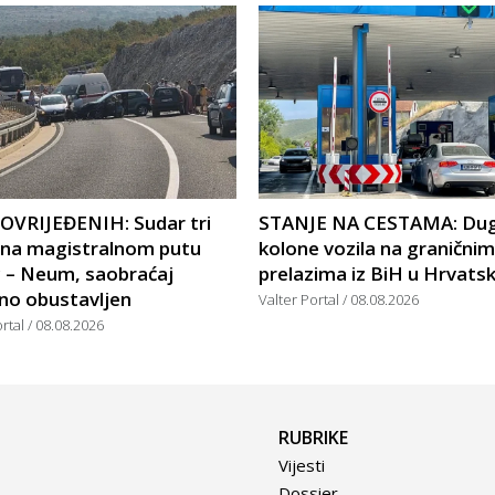
POVRIJEĐENIH: Sudar tri
STANJE NA CESTAMA: Du
a na magistralnom putu
kolone vozila na graničnim
c – Neum, saobraćaj
prelazima iz BiH u Hrvats
no obustavljen
Valter Portal
08.08.2026
ortal
08.08.2026
RUBRIKE
Vijesti
Dossier