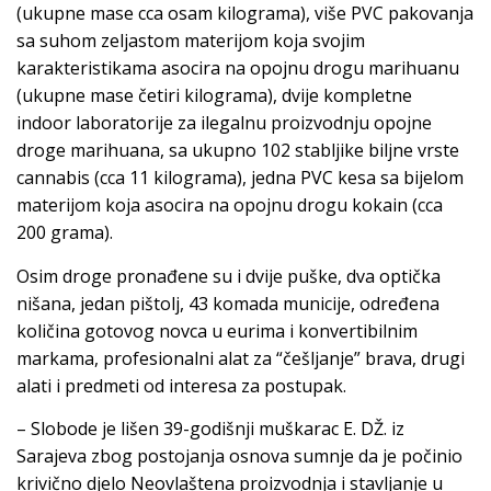
(ukupne mase cca osam kilograma), više PVC pakovanja
sa suhom zeljastom materijom koja svojim
karakteristikama asocira na opojnu drogu marihuanu
(ukupne mase četiri kilograma), dvije kompletne
indoor laboratorije za ilegalnu proizvodnju opojne
droge marihuana, sa ukupno 102 stabljike biljne vrste
cannabis (cca 11 kilograma), jedna PVC kesa sa bijelom
materijom koja asocira na opojnu drogu kokain (cca
200 grama).
Osim droge pronađene su i dvije puške, dva optička
nišana, jedan pištolj, 43 komada municije, određena
količina gotovog novca u eurima i konvertibilnim
markama, profesionalni alat za “češljanje” brava, drugi
alati i predmeti od interesa za postupak.
– Slobode je lišen 39-godišnji muškarac E. DŽ. iz
Sarajeva zbog postojanja osnova sumnje da je počinio
krivično djelo Neovlaštena proizvodnja i stavljanje u