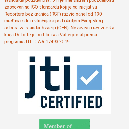
standarda pouzdanosti. JTI je mehanizam pouzdanosti
zasnovan na ISO standardu koji je na inicijativu
Reportera bez granica (RSF) razvio panel od 130
međunarodnih stručnjaka pod okriljem Evropskog
odbora za standardizaciju (CEN). Nezavisna revizorska
kuća Deloitte je certificirala Valterportal prema
programu JTI i CWA 17493:2019.