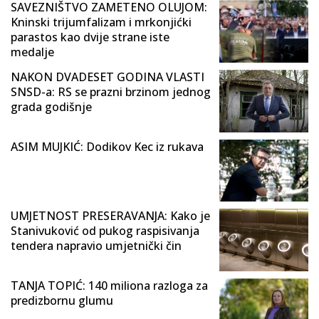
SAVEZNIŠTVO ZAMETENO OLUJOM:
Kninski trijumfalizam i mrkonjićki
parastos kao dvije strane iste
medalje
NAKON DVADESET GODINA VLASTI
SNSD-a: RS se prazni brzinom jednog
grada godišnje
ASIM MUJKIĆ: Dodikov Kec iz rukava
UMJETNOST PRESERAVANJA: Kako je
Stanivuković od pukog raspisivanja
tendera napravio umjetnički čin
TANJA TOPIĆ: 140 miliona razloga za
predizbornu glumu