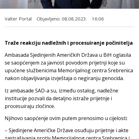
Valter Portal
Objavljeno:
08.08.2023.
16:06
Traže reakciju nadležnih i procesuiranje počinitelja
Ambasada Sjedinjenih Američkih Država u BiH oglasila
se saopćenjem za javnost povodom prijetnji koje su
upućene službenicima Memorijalnog centra Srebrenica
nakon objavljivanja izvještaja o negiranju genocida.
Iz ambasade SAD-a su, između ostalog, nadležne
institucije pozvali da detaljno istraže prijetnje i
procesuiraju zločince.
Njihovo saopćenje ovim putem prenosimo u cijelosti:
– Sjedinjene Američke Države osuđuju prijetnje i akte
zastrašivanja protiv Memorijalnog centra Srebrenica i