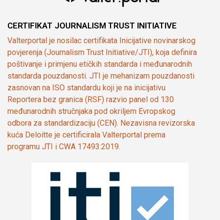
CERTIFIKAT JOURNALISM TRUST INITIATIVE
Valterportal je nosilac certifikata Inicijative novinarskog
povjerenja (Journalism Trust Initiative/JTI), koja definira
poštivanje i primjenu etičkih standarda i međunarodnih
standarda pouzdanosti. JTI je mehanizam pouzdanosti
zasnovan na ISO standardu koji je na inicijativu
Reportera bez granica (RSF) razvio panel od 130
međunarodnih stručnjaka pod okriljem Evropskog
odbora za standardizaciju (CEN). Nezavisna revizorska
kuća Deloitte je certificirala Valterportal prema
programu JTI i CWA 17493:2019.