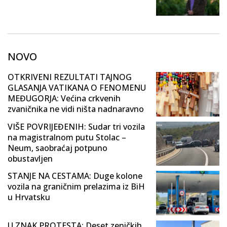
NOVO
OTKRIVENI REZULTATI TAJNOG
GLASANJA VATIKANA O FENOMENU
MEĐUGORJA: Većina crkvenih
zvaničnika ne vidi ništa nadnaravno
VIŠE POVRIJEĐENIH: Sudar tri vozila
na magistralnom putu Stolac –
Neum, saobraćaj potpuno
obustavljen
STANJE NA CESTAMA: Duge kolone
vozila na graničnim prelazima iz BiH
u Hrvatsku
U ZNAK PROTESTA: Deset zeničkih