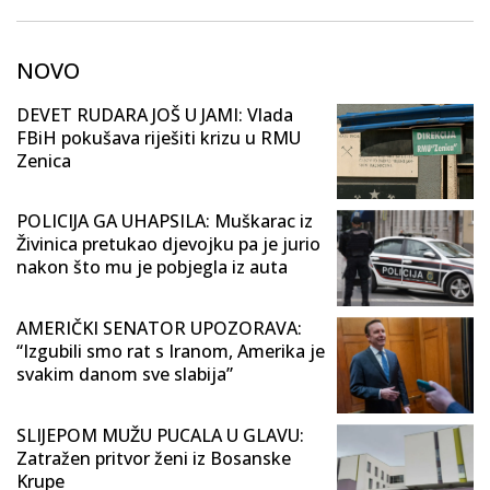
NOVO
DEVET RUDARA JOŠ U JAMI: Vlada
FBiH pokušava riješiti krizu u RMU
Zenica
POLICIJA GA UHAPSILA: Muškarac iz
Živinica pretukao djevojku pa je jurio
nakon što mu je pobjegla iz auta
AMERIČKI SENATOR UPOZORAVA:
“Izgubili smo rat s Iranom, Amerika je
svakim danom sve slabija”
SLIJEPOM MUŽU PUCALA U GLAVU:
Zatražen pritvor ženi iz Bosanske
Krupe