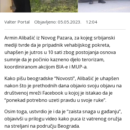
Valter Portal
Objavljeno:
05.05.2023.
12:04
Armin Alibašić iz Novog Pazara, za kojeg srbijanski
mediji tvrde da je pripadnik vehabijskog pokreta,
uhapšen je jutros u 10 sati zbog postojanja osnova
sumnje da je počinio kazneno djelo terorizam,
koordiniranom akcijom BIA-e i MUP-a.
Kako pišu beogradske “Novosti”, Alibašić je uhapšen
nakon što je prethodnih dana objavio svoju objavu na
društvenoj mreži Facebook u kojoj je istakao da je
“ponekad potrebno uzeti pravdu u svoje ruke”.
Osim toga, ustvrdio je i da je “zaista snaga u gađanju”,
objavivši u prilogu video kako puca iz vatrenog oružja
na streljani na području Beograda.