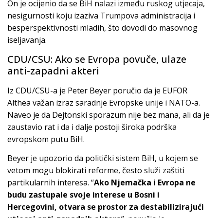
On je ocijenio da se BiH nalazi između ruskog utjecaja,
nesigurnosti koju izaziva Trumpova administracija i
besperspektivnosti mladih, što dovodi do masovnog
iseljavanja.
CDU/CSU: Ako se Evropa povuče, ulaze
anti-zapadni akteri
Iz CDU/CSU-a je Peter Beyer poručio da je EUFOR
Althea važan izraz saradnje Evropske unije i NATO-a.
Naveo je da Dejtonski sporazum nije bez mana, ali da je
zaustavio rat i da i dalje postoji široka podrška
evropskom putu BiH.
Beyer je upozorio da politički sistem BiH, u kojem se
vetom mogu blokirati reforme, često služi zaštiti
partikularnih interesa. “
Ako Njemačka i Evropa ne
budu zastupale svoje interese u Bosni i
Hercegovini, otvara se prostor za destabilizirajući