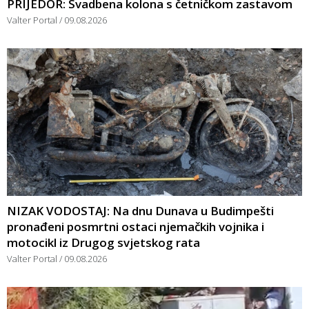
PRIJEDOR: Svadbena kolona s četničkom zastavom
Valter Portal
09.08.2026
NIZAK VODOSTAJ: Na dnu Dunava u Budimpešti
pronađeni posmrtni ostaci njemačkih vojnika i
motocikl iz Drugog svjetskog rata
Valter Portal
09.08.2026