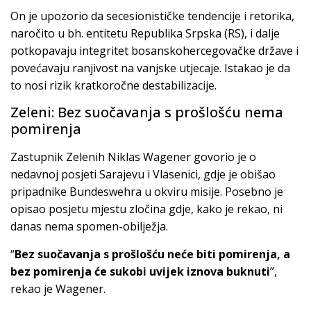
On je upozorio da secesionističke tendencije i retorika,
naročito u bh. entitetu Republika Srpska (RS), i dalje
potkopavaju integritet bosanskohercegovačke države i
povećavaju ranjivost na vanjske utjecaje. Istakao je da
to nosi rizik kratkoročne destabilizacije.
Zeleni: Bez suočavanja s prošlošću nema
pomirenja
Zastupnik Zelenih Niklas Wagener govorio je o
nedavnoj posjeti Sarajevu i Vlasenici, gdje je obišao
pripadnike Bundeswehra u okviru misije. Posebno je
opisao posjetu mjestu zločina gdje, kako je rekao, ni
danas nema spomen-obilježja.
“
Bez suočavanja s prošlošću neće biti pomirenja, a
bez pomirenja će sukobi uvijek iznova buknuti
”,
rekao je Wagener.