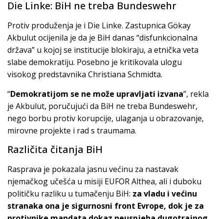
Die Linke: BiH ne treba Bundeswehr
Protiv produženja je i Die Linke. Zastupnica Gökay
Akbulut ocijenila je da je BiH danas “disfunkcionalna
država” u kojoj se institucije blokiraju, a etnička veta
slabe demokratiju. Posebno je kritikovala ulogu
visokog predstavnika Christiana Schmidta.
“
Demokratijom se ne može upravljati izvana
”, rekla
je Akbulut, poručujući da BiH ne treba Bundeswehr,
nego borbu protiv korupcije, ulaganja u obrazovanje,
mirovne projekte i rad s traumama.
Različita čitanja BiH
Rasprava je pokazala jasnu većinu za nastavak
njemačkog učešća u misiji EUFOR Althea, ali i duboku
političku razliku u tumačenju BiH:
za vladu i većinu
stranaka ona je sigurnosni front Evrope, dok je za
protivnike mandata dokaz neuspjeha dugotrajnog