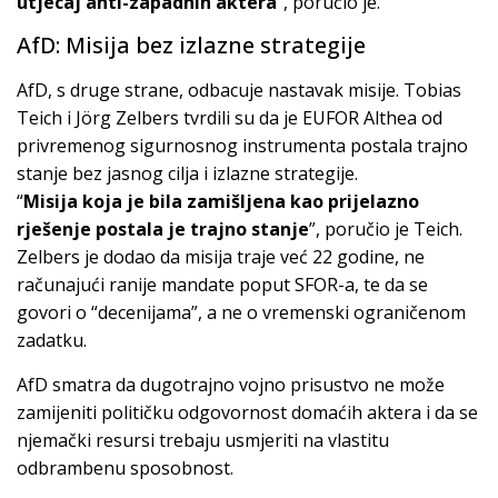
utjecaj anti-zapadnih aktera
”, poručio je.
AfD: Misija bez izlazne strategije
AfD, s druge strane, odbacuje nastavak misije. Tobias
Teich i Jörg Zelbers tvrdili su da je EUFOR Althea od
privremenog sigurnosnog instrumenta postala trajno
stanje bez jasnog cilja i izlazne strategije.
“
Misija koja je bila zamišljena kao prijelazno
rješenje postala je trajno stanje
”, poručio je Teich.
Zelbers je dodao da misija traje već 22 godine, ne
računajući ranije mandate poput SFOR-a, te da se
govori o “decenijama”, a ne o vremenski ograničenom
zadatku.
AfD smatra da dugotrajno vojno prisustvo ne može
zamijeniti političku odgovornost domaćih aktera i da se
njemački resursi trebaju usmjeriti na vlastitu
odbrambenu sposobnost.