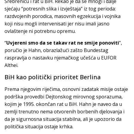
Srebrenicu i rat u BiH. Rekao je da se mnogi i dalje
sjećaju “potresnih slika i izvještaja” iz tog perioda:
razdvojenih porodica, masovnih egzekucija i vojnika
koji nisu mogli intervenisati jer nisu imali jasno
ovlaštenje ni potrebnu opremu.
“
Uvjereni smo da se takav rat ne smije ponoviti
”,
poručio je Hahn, obrazlažući zašto Bundestag
raspravlja o nastavku njemačkog učešća u EUFOR
Althei.
BiH kao politički prioritet Berlina
Prema njegovim riječima, osnovni zadatak misije ostaje
podrška provedbi Dejtonskog mirovnog sporazuma,
kojim je 1995. okončan rat u BiH. Hahn je naveo da u
zemlji trenutno nema otvorenih borbenih djelovanja i
da je sigurnosna situacija stabilna, ali je upozorio da
politička situacija ostaje krhka.