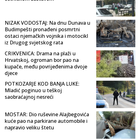
NIZAK VODOSTAJ: Na dnu Dunava u
Budimpešti pronađeni posmrtni
ostaci njemačkih vojnika i motocikl
iz Drugog svjetskog rata
CRIKVENICA: Drama na plaži u
Hrvatskoj, ogroman bor pao na
kupače, među povrijeđenima dvoje
djece
POTKOZARJE KOD BANJA LUKE:
Mladić poginuo u teškoj
saobraćajnoj nesreći
MOSTAR: Dio ruševine Alajbegovića
kuće pao na parkirane automobile i
napravio veliku štetu