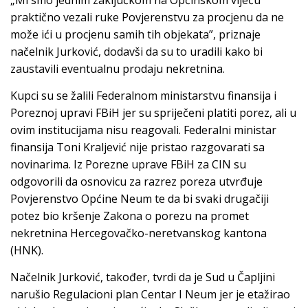
praktično vezali ruke Povjerenstvu za procjenu da ne
može ići u procjenu samih tih objekata”, priznaje
načelnik Jurković, dodavši da su to uradili kako bi
zaustavili eventualnu prodaju nekretnina.
Kupci su se žalili Federalnom ministarstvu finansija i
Poreznoj upravi FBiH jer su spriječeni platiti porez, ali u
ovim institucijama nisu reagovali. Federalni ministar
finansija Toni Kraljević nije pristao razgovarati sa
novinarima. Iz Porezne uprave FBiH za CIN su
odgovorili da osnovicu za razrez poreza utvrđuje
Povjerenstvo Općine Neum te da bi svaki drugačiji
potez bio kršenje Zakona o porezu na promet
nekretnina Hercegovačko-neretvanskog kantona
(HNK).
Načelnik Jurković, također, tvrdi da je Sud u Čapljini
narušio Regulacioni plan Centar I Neum jer je etažirao