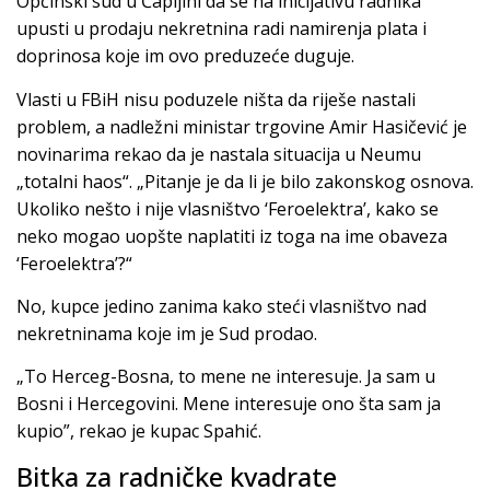
Općinski sud u Čapljini da se na inicijativu radnika
upusti u prodaju nekretnina radi namirenja plata i
doprinosa koje im ovo preduzeće duguje.
Vlasti u FBiH nisu poduzele ništa da riješe nastali
problem, a nadležni ministar trgovine Amir Hasičević je
novinarima rekao da je nastala situacija u Neumu
„totalni haos“. „Pitanje je da li je bilo zakonskog osnova.
Ukoliko nešto i nije vlasništvo ‘Feroelektra’, kako se
neko mogao uopšte naplatiti iz toga na ime obaveza
‘Feroelektra’?“
No, kupce jedino zanima kako steći vlasništvo nad
nekretninama koje im je Sud prodao.
„To Herceg-Bosna, to mene ne interesuje. Ja sam u
Bosni i Hercegovini. Mene interesuje ono šta sam ja
kupio”, rekao je kupac Spahić.
Bitka za radničke kvadrate