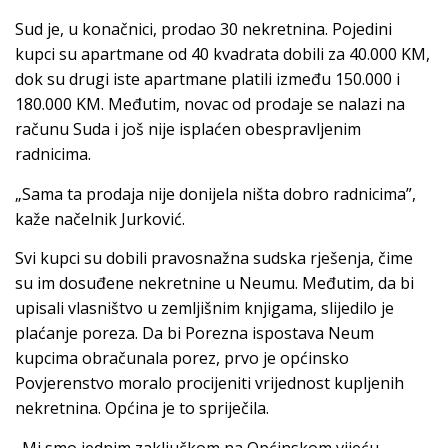
Sud je, u konačnici, prodao 30 nekretnina. Pojedini
kupci su apartmane od 40 kvadrata dobili za 40.000 KM,
dok su drugi iste apartmane platili između 150.000 i
180.000 KM. Međutim, novac od prodaje se nalazi na
računu Suda i još nije isplaćen obespravljenim
radnicima.
„Sama ta prodaja nije donijela ništa dobro radnicima”,
kaže načelnik Jurković.
Svi kupci su dobili pravosnažna sudska rješenja, čime
su im dosuđene nekretnine u Neumu. Međutim, da bi
upisali vlasništvo u zemljišnim knjigama, slijedilo je
plaćanje poreza. Da bi Porezna ispostava Neum
kupcima obračunala porez, prvo je općinsko
Povjerenstvo moralo procijeniti vrijednost kupljenih
nekretnina. Općina je to spriječila.
„Mi smo jednim zaključkom na Općinskom vijeću