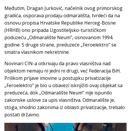
Međutim, Dragan Jurković, načelnik ovog primorskog
gradića, osporava prodaju odmarališta, tvrdeći da na
osnovu propisa Hrvatske Republike Herceg-Bosne
(HRHB) ono pripada Ugostiteljsko-turističkom
poduzeću „Odmaralište Neum”, osnovanom 1994.
godine. S druge strane, preduzeće „Feroelektro” se
smatra vlasnikom nekretnine.
Novinari CIN-a otkrivaju da pravo vlasništva nad
objektom nemaju ni jedni ni drugi, već Federacija BiH.
Prilikom prijave imovine u postupku privatizacije
„Feroelektro” je bio u obavezi isknjižiti ovaj objekat sa
preduzeća, dok „Odmaralište Neum” nije ispunilo
zakonske uslove za upis vlasništva. Odmaralište je,
stoga, shodno zakonima iz oblasti privatizacije, trebalo
postati državno.