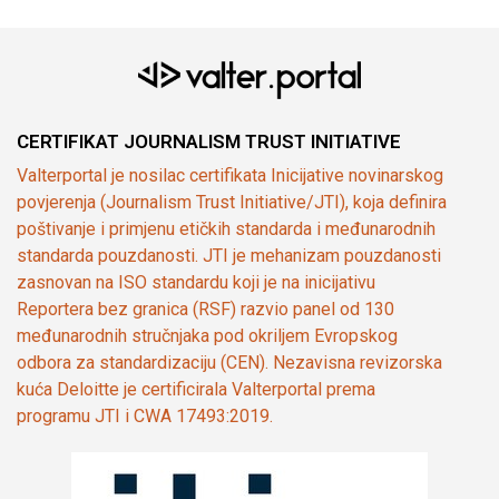
CERTIFIKAT JOURNALISM TRUST INITIATIVE
Valterportal je nosilac certifikata Inicijative novinarskog
povjerenja (Journalism Trust Initiative/JTI), koja definira
poštivanje i primjenu etičkih standarda i međunarodnih
standarda pouzdanosti. JTI je mehanizam pouzdanosti
zasnovan na ISO standardu koji je na inicijativu
Reportera bez granica (RSF) razvio panel od 130
međunarodnih stručnjaka pod okriljem Evropskog
odbora za standardizaciju (CEN). Nezavisna revizorska
kuća Deloitte je certificirala Valterportal prema
programu JTI i CWA 17493:2019.