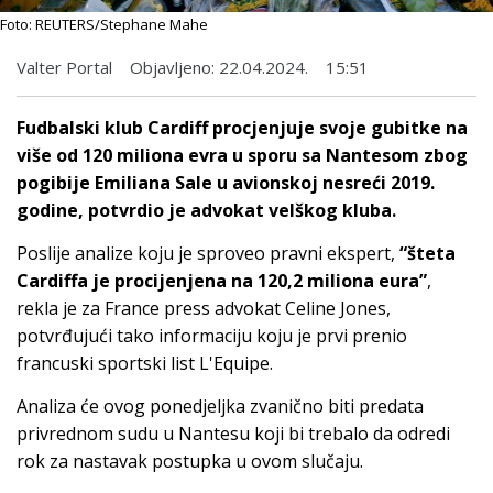
Foto: REUTERS/Stephane Mahe
Valter Portal
Objavljeno:
22.04.2024.
15:51
Fudbalski klub Cardiff procjenjuje svoje gubitke na
više od 120 miliona evra u sporu sa Nantesom zbog
pogibije Emiliana Sale u avionskoj nesreći 2019.
godine, potvrdio je advokat velškog kluba.
Poslije analize koju je sproveo pravni ekspert,
“šteta
Cardiffa je procijenjena na 120,2 miliona eura”
,
rekla je za France press advokat Celine Jones,
potvrđujući tako informaciju koju je prvi prenio
francuski sportski list L'Equipe.
Analiza će ovog ponedjeljka zvanično biti predata
privrednom sudu u Nantesu koji bi trebalo da odredi
rok za nastavak postupka u ovom slučaju.