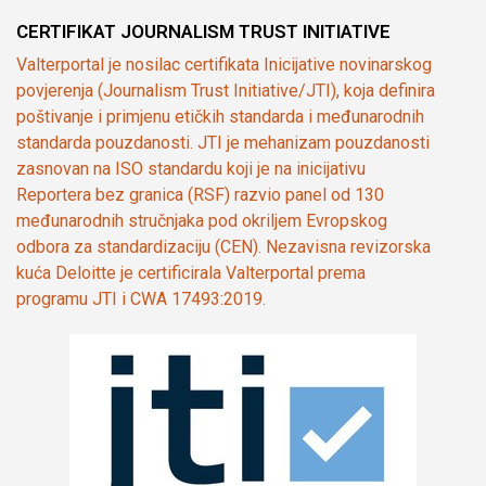
CERTIFIKAT JOURNALISM TRUST INITIATIVE
Valterportal je nosilac certifikata Inicijative novinarskog
povjerenja (Journalism Trust Initiative/JTI), koja definira
poštivanje i primjenu etičkih standarda i međunarodnih
standarda pouzdanosti. JTI je mehanizam pouzdanosti
zasnovan na ISO standardu koji je na inicijativu
Reportera bez granica (RSF) razvio panel od 130
međunarodnih stručnjaka pod okriljem Evropskog
odbora za standardizaciju (CEN). Nezavisna revizorska
kuća Deloitte je certificirala Valterportal prema
programu JTI i CWA 17493:2019.