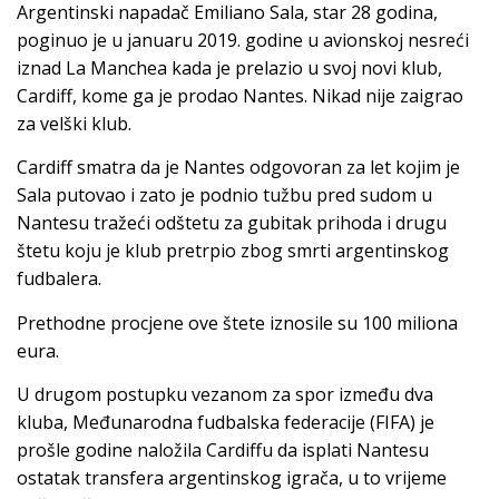
Argentinski napadač Emiliano Sala, star 28 godina,
poginuo je u januaru 2019. godine u avionskoj nesreći
iznad La Manchea kada je prelazio u svoj novi klub,
Cardiff, kome ga je prodao Nantes. Nikad nije zaigrao
za velški klub.
Cardiff smatra da je Nantes odgovoran za let kojim je
Sala putovao i zato je podnio tužbu pred sudom u
Nantesu tražeći odštetu za gubitak prihoda i drugu
štetu koju je klub pretrpio zbog smrti argentinskog
fudbalera.
Prethodne procjene ove štete iznosile su 100 miliona
eura.
U drugom postupku vezanom za spor između dva
kluba, Međunarodna fudbalska federacije (FIFA) je
prošle godine naložila Cardiffu da isplati Nantesu
ostatak transfera argentinskog igrača, u to vrijeme