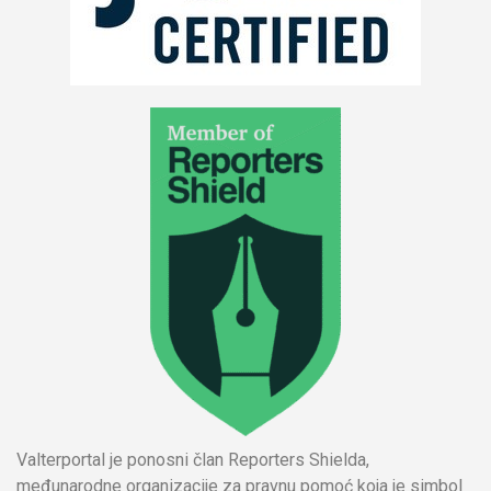
Valterportal je ponosni član Reporters Shielda,
međunarodne organizacije za pravnu pomoć koja je simbol