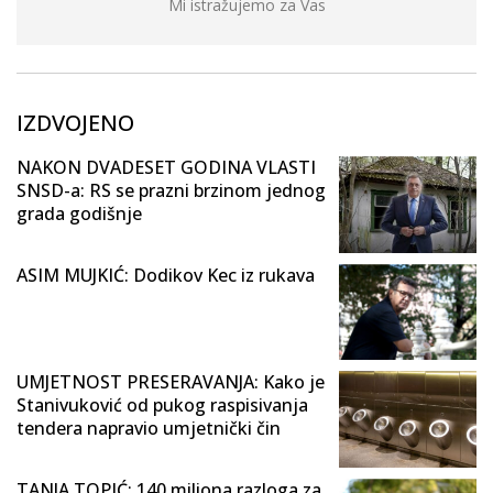
Mi istražujemo za Vas
IZDVOJENO
NAKON DVADESET GODINA VLASTI
SNSD-a: RS se prazni brzinom jednog
grada godišnje
ASIM MUJKIĆ: Dodikov Kec iz rukava
UMJETNOST PRESERAVANJA: Kako je
Stanivuković od pukog raspisivanja
tendera napravio umjetnički čin
TANJA TOPIĆ: 140 miliona razloga za