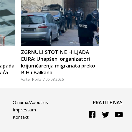
ZGRNULI STOTINE HILJADA
EURA: Uhapšeni organizatori
napada
krijumčarenja migranata preko
vića
BiH i Balkana
Valter Portal
06.08.2026
O nama/About us
PRATITE NAS
Impressum
Kontakt