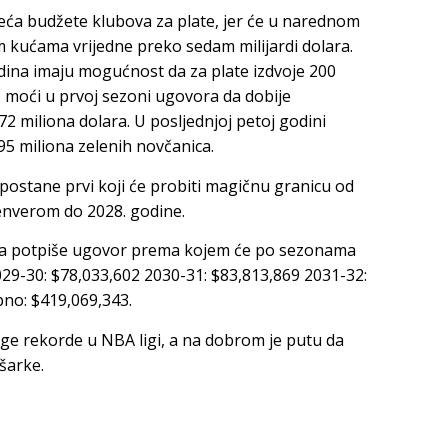
eća budžete klubova za plate, jer će u narednom
 kućama vrijedne preko sedam milijardi dolara.
dina imaju mogućnost da za plate izdvoje 200
ač moći u prvoj sezoni ugovora da dobije
2 miliona dolara. U posljednjoj petoj godini
 95 miliona zelenih novčanica.
 postane prvi koji će probiti magičnu granicu od
enverom do 2028. godine.
u da potpiše ugovor prema kojem će po sezonama
029-30: $78,033,602 2030-31: $83,813,869 2031-32:
pno: $419,069,343.
ge rekorde u NBA ligi, a na dobrom je putu da
ošarke.