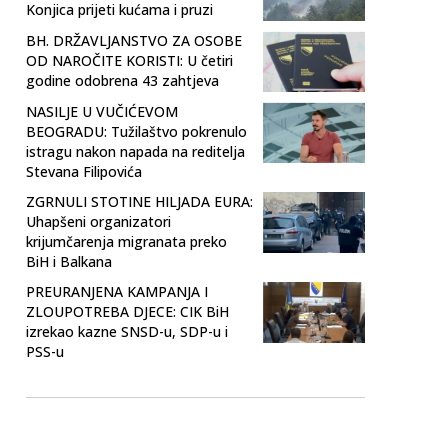
Konjica prijeti kućama i pruzi
BH. DRŽAVLJANSTVO ZA OSOBE
OD NAROČITE KORISTI: U četiri
godine odobrena 43 zahtjeva
NASILJE U VUČIĆEVOM
BEOGRADU: Tužilaštvo pokrenulo
istragu nakon napada na reditelja
Stevana Filipovića
ZGRNULI STOTINE HILJADA EURA:
Uhapšeni organizatori
krijumčarenja migranata preko
BiH i Balkana
PREURANJENA KAMPANJA I
ZLOUPOTREBA DJECE: CIK BiH
izrekao kazne SNSD-u, SDP-u i
PSS-u