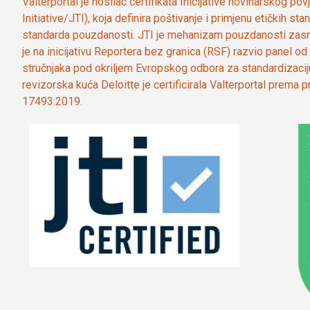
Valterportal je nosilac certifikata Inicijative novinarskog po
Initiative/JTI), koja definira poštivanje i primjenu etičkih s
standarda pouzdanosti. JTI je mehanizam pouzdanosti zasn
je na inicijativu Reportera bez granica (RSF) razvio panel 
stručnjaka pod okriljem Evropskog odbora za standardizaci
revizorska kuća Deloitte je certificirala Valterportal prema
17493:2019.