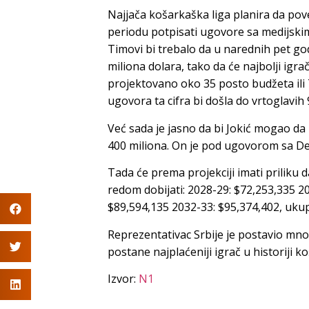
Najjača košarkaška liga planira da pov
periodu potpisati ugovore sa medijskim
Timovi bi trebalo da u narednih pet go
miliona dolara, tako da će najbolji igr
projektovano oko 35 posto budžeta ili 7
ugovora ta cifra bi došla do vrtoglavih
Već sada je jasno da bi Jokić mogao da
400 miliona. On je pod ugovorom sa D
Tada će prema projekciji imati prilik
redom dobijati: 2028-29: $72,253,335 2
$89,594,135 2032-33: $95,374,402, uku
Reprezentativac Srbije je postavio mno
postane najplaćeniji igrač u historiji k
Izvor:
N1