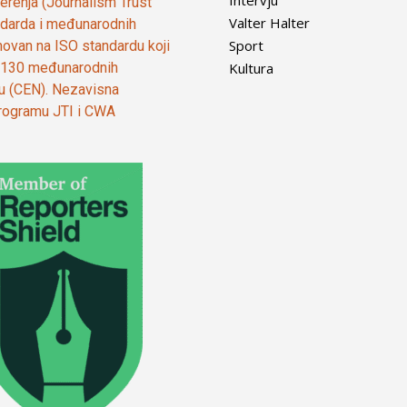
Intervju
vjerenja (Journalism Trust
Valter Halter
tandarda i međunarodnih
Sport
ovan na ISO standardu koji
Kultura
od 130 međunarodnih
ju (CEN). Nezavisna
 programu JTI i CWA