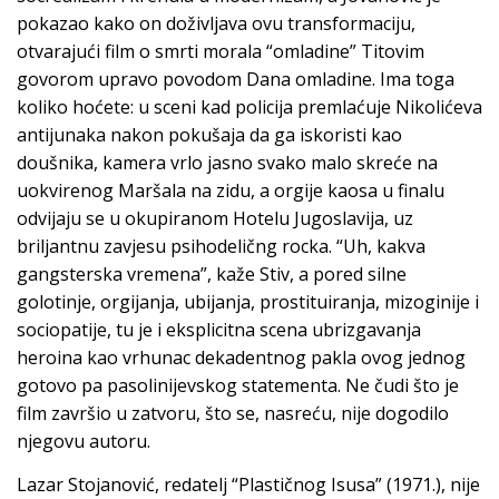
pokazao kako on doživljava ovu transformaciju,
otvarajući film o smrti morala “omladine” Titovim
govorom upravo povodom Dana omladine. Ima toga
koliko hoćete: u sceni kad policija premlaćuje Nikolićeva
antijunaka nakon pokušaja da ga iskoristi kao
doušnika, kamera vrlo jasno svako malo skreće na
uokvirenog Maršala na zidu, a orgije kaosa u finalu
odvijaju se u okupiranom Hotelu Jugoslavija, uz
briljantnu zavjesu psihodeličng rocka. “Uh, kakva
gangsterska vremena”, kaže Stiv, a pored silne
golotinje, orgijanja, ubijanja, prostituiranja, mizoginije i
sociopatije, tu je i eksplicitna scena ubrizgavanja
heroina kao vrhunac dekadentnog pakla ovog jednog
gotovo pa pasolinijevskog statementa. Ne čudi što je
film završio u zatvoru, što se, nasreću, nije dogodilo
njegovu autoru.
Lazar Stojanović, redatelj “Plastičnog Isusa” (1971.), nije