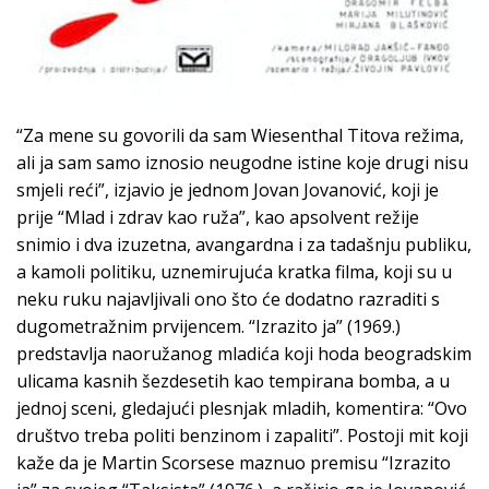
“Za mene su govorili da sam Wiesenthal Titova režima,
ali ja sam samo iznosio neugodne istine koje drugi nisu
smjeli reći”, izjavio je jednom Jovan Jovanović, koji je
prije “Mlad i zdrav kao ruža”, kao apsolvent režije
snimio i dva izuzetna, avangardna i za tadašnju publiku,
a kamoli politiku, uznemirujuća kratka filma, koji su u
neku ruku najavljivali ono što će dodatno razraditi s
dugometražnim prvijencem. “Izrazito ja” (1969.)
predstavlja naoružanog mladića koji hoda beogradskim
ulicama kasnih šezdesetih kao tempirana bomba, a u
jednoj sceni, gledajući plesnjak mladih, komentira: “Ovo
društvo treba politi benzinom i zapaliti”. Postoji mit koji
kaže da je Martin Scorsese maznuo premisu “Izrazito