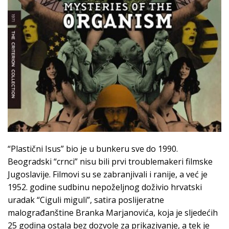
“Plastični Isus” bio je u bunkeru sve do 1990.
Beogradski “crnci” nisu bili prvi troublemakeri filmske
Jugoslavije. Filmovi su se zabranjivali i ranije, a već je
1952. godine sudbinu nepoželjnog doživio hrvatski
uradak “Ciguli miguli”, satira poslijeratne
malograđanštine Branka Marjanovića, koja je sljedećih
25 godina ostala bez dozvole za prikazivanje, a tek je