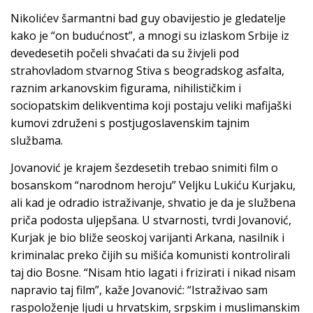
Nikolićev šarmantni bad guy obavijestio je gledatelje
kako je “on budućnost”, a mnogi su izlaskom Srbije iz
devedesetih počeli shvaćati da su živjeli pod
strahovladom stvarnog Stiva s beogradskog asfalta,
raznim arkanovskim figurama, nihilističkim i
sociopatskim delikventima koji postaju veliki mafijaški
kumovi združeni s postjugoslavenskim tajnim
službama.
Jovanović je krajem šezdesetih trebao snimiti film o
bosanskom “narodnom heroju” Veljku Lukiću Kurjaku,
ali kad je odradio istraživanje, shvatio je da je službena
priča podosta uljepšana. U stvarnosti, tvrdi Jovanović,
Kurjak je bio bliže seoskoj varijanti Arkana, nasilnik i
kriminalac preko čijih su mišića komunisti kontrolirali
taj dio Bosne. “Nisam htio lagati i frizirati i nikad nisam
napravio taj film”, kaže Jovanović: “Istraživao sam
raspoloženje ljudi u hrvatskim, srpskim i muslimanskim