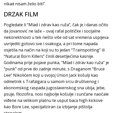
nikad nisam želio biti”.
DRZAK FILM
Pogledate li “Mlad i zdrav kao ruža”, čak je i danas očito
da Jovanović ne laže – ovaj rafal političke i socijalne
nekorektnosti u tek nešto više od sat vremena uspijeva
uvrijediti gotovo sve i svakoga, a pri tome napada
osjetila na način na koji su to jedan “Trainspotting” ili
“Natural Born Killers” činili desetljećima kasnije.
Godinama prije pojave punka, “Mlad i zdrav kao ruža” je
“punk” od prve do zadnje minute, s Draganom “Bruce
Lee” Nikolićem koji u svojoj Union Jack košulji kao
odmetnik s Trafalgara u samom srcu društvenog i
ekonomskog raspada jugoslavenskog sna ubija, jebe,
psuje, filozofira, nosi najbolje košulje i sunčane naočale
viđene na velikom platnu te usput baca high kickove
kao Bore Lee, specijaliziran za izbijanje pištolja