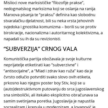
Mislioci nove marksističke “filozofije prakse”,
nedogmatskog marksizma koji se oslanja na ranija
Marxova pisanja te “praksu” definira kao slobodnu
stvaralačku djelatnost, bili su neka vrsta Jehovinih
svjedoka i gnostika komunizma – borili su se protiv
birokracije, nacionalizma i autoritarnog kolektivizma, a
napadali su ih da su revizionisti.
“SUBVERZIJA” CRNOG VALA
Komunistička partija obožavala je svoje kulturne
neprijatelje etiketirati kao “subverzivne” i
“antisocijalne”, a “Mlad i zdrav kao ruža” kao da je
čvrsto odlučio potvrditi svako slovo ovih etiketa,
prkosno kao njegov poster boy Stiv, koji se u
(auto)destruktivnom putovanju do srca jugoslavenskog
sna simbolički, ali itekako eksplicitno obračunava sa
samim svetinjama poretka. Jugoslavija je napustila
socrealizam i krenula u modernizam, a Jovanović je