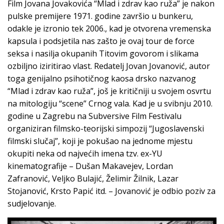
Film Jovana Jovakovića “Mlad i zdrav kao ruža” je nakon
pulske premijere 1971. godine završio u bunkeru,
odakle je izronio tek 2006., kad je otvorena vremenska
kapsula i podsjetila nas zašto je ovaj tour de force
seksa i nasilja okupanih Titovim govorom i slikama
ozbiljno iziritirao vlast. Redatelj Jovan Jovanović, autor
toga genijalno psihotičnog kaosa drsko nazvanog
“Mlad i zdrav kao ruža”, još je kritičniji u svojem osvrtu
na mitologiju “scene” Crnog vala. Kad je u svibnju 2010.
godine u Zagrebu na Subversive Film Festivalu
organiziran filmsko-teorijski simpozij “Jugoslavenski
filmski slučaj”, koji je pokušao na jednome mjestu
okupiti neka od najvećih imena tzv. ex-YU
kinematografije – Dušan Makavejev, Lordan
Zafranović, Veljko Bulajić, Želimir Žilnik, Lazar
Stojanović, Krsto Papić itd. – Jovanović je odbio poziv za
sudjelovanje.