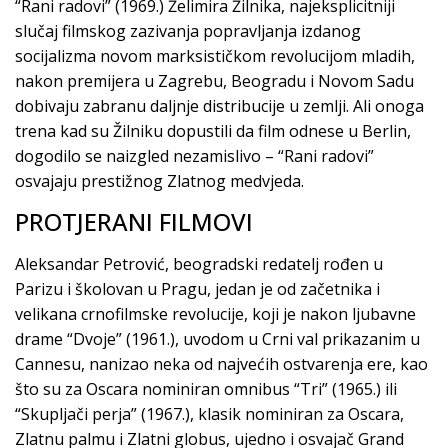
“Rani radovi” (1969.) Želimira Žilnika, najeksplicitniji
slučaj filmskog zazivanja popravljanja izdanog
socijalizma novom marksističkom revolucijom mladih,
nakon premijera u Zagrebu, Beogradu i Novom Sadu
dobivaju zabranu daljnje distribucije u zemlji. Ali onoga
trena kad su Žilniku dopustili da film odnese u Berlin,
dogodilo se naizgled nezamislivo – “Rani radovi”
osvajaju prestižnog Zlatnog medvjeda.
PROTJERANI FILMOVI
Aleksandar Petrović, beogradski redatelj rođen u
Parizu i školovan u Pragu, jedan je od začetnika i
velikana crnofilmske revolucije, koji je nakon ljubavne
drame “Dvoje” (1961.), uvodom u Crni val prikazanim u
Cannesu, nanizao neka od najvećih ostvarenja ere, kao
što su za Oscara nominiran omnibus “Tri” (1965.) ili
“Skupljači perja” (1967.), klasik nominiran za Oscara,
Zlatnu palmu i Zlatni globus, ujedno i osvajač Grand