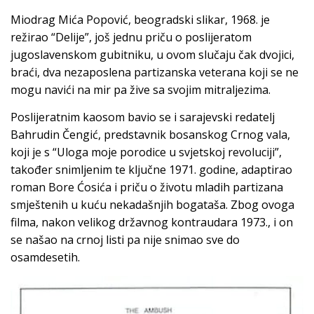
Miodrag Mića Popović, beogradski slikar, 1968. je
režirao “Delije”, još jednu priču o poslijeratom
jugoslavenskom gubitniku, u ovom slučaju čak dvojici,
braći, dva nezaposlena partizanska veterana koji se ne
mogu navići na mir pa žive sa svojim mitraljezima.
Poslijeratnim kaosom bavio se i sarajevski redatelj
Bahrudin Čengić, predstavnik bosanskog Crnog vala,
koji je s “Uloga moje porodice u svjetskoj revoluciji”,
također snimljenim te ključne 1971. godine, adaptirao
roman Bore Ćosića i priču o životu mladih partizana
smještenih u kuću nekadašnjih bogataša. Zbog ovoga
filma, nakon velikog državnog kontraudara 1973., i on
se našao na crnoj listi pa nije snimao sve do
osamdesetih.