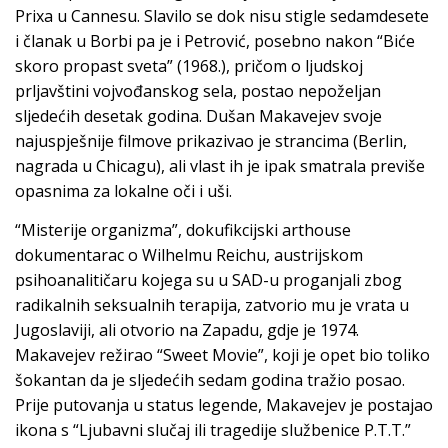
Prixa u Cannesu. Slavilo se dok nisu stigle sedamdesete
i članak u Borbi pa je i Petrović, posebno nakon “Biće
skoro propast sveta” (1968.), pričom o ljudskoj
prljavštini vojvođanskog sela, postao nepoželjan
sljedećih desetak godina. Dušan Makavejev svoje
najuspješnije filmove prikazivao je strancima (Berlin,
nagrada u Chicagu), ali vlast ih je ipak smatrala previše
opasnima za lokalne oči i uši.
“Misterije organizma”, dokufikcijski arthouse
dokumentarac o Wilhelmu Reichu, austrijskom
psihoanalitičaru kojega su u SAD-u proganjali zbog
radikalnih seksualnih terapija, zatvorio mu je vrata u
Jugoslaviji, ali otvorio na Zapadu, gdje je 1974.
Makavejev režirao “Sweet Movie”, koji je opet bio toliko
šokantan da je sljedećih sedam godina tražio posao.
Prije putovanja u status legende, Makavejev je postajao
ikona s “Ljubavni slučaj ili tragedije službenice P.T.T.”