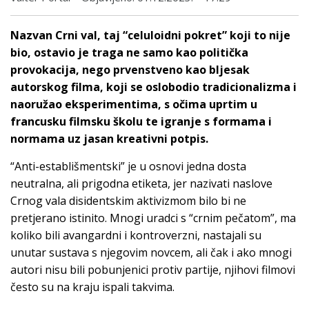
Nazvan Crni val, taj “celuloidni pokret” koji to nije
bio, ostavio je traga ne samo kao politička
provokacija, nego prvenstveno kao bljesak
autorskog filma, koji se oslobodio tradicionalizma i
naoružao eksperimentima, s očima uprtim u
francusku filmsku školu te igranje s formama i
normama uz jasan kreativni potpis.
“Anti-establišmentski” je u osnovi jedna dosta
neutralna, ali prigodna etiketa, jer nazivati naslove
Crnog vala disidentskim aktivizmom bilo bi ne
pretjerano istinito. Mnogi uradci s “crnim pečatom”, ma
koliko bili avangardni i kontroverzni, nastajali su
unutar sustava s njegovim novcem, ali čak i ako mnogi
autori nisu bili pobunjenici protiv partije, njihovi filmovi
često su na kraju ispali takvima.