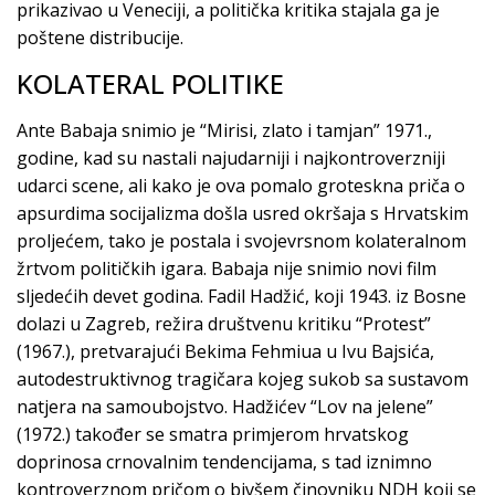
prikazivao u Veneciji, a politička kritika stajala ga je
poštene distribucije.
KOLATERAL POLITIKE
Ante Babaja snimio je “Mirisi, zlato i tamjan” 1971.,
godine, kad su nastali najudarniji i najkontroverzniji
udarci scene, ali kako je ova pomalo groteskna priča o
apsurdima socijalizma došla usred okršaja s Hrvatskim
proljećem, tako je postala i svojevrsnom kolateralnom
žrtvom političkih igara. Babaja nije snimio novi film
sljedećih devet godina. Fadil Hadžić, koji 1943. iz Bosne
dolazi u Zagreb, režira društvenu kritiku “Protest”
(1967.), pretvarajući Bekima Fehmiua u Ivu Bajsića,
autodestruktivnog tragičara kojeg sukob sa sustavom
natjera na samoubojstvo. Hadžićev “Lov na jelene”
(1972.) također se smatra primjerom hrvatskog
doprinosa crnovalnim tendencijama, s tad iznimno
kontroverznom pričom o bivšem činovniku NDH koji se