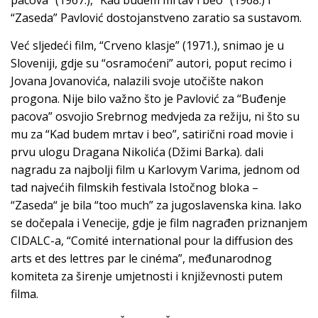
“Zaseda” Pavlović dostojanstveno zaratio sa sustavom.
Već sljedeći film, “Crveno klasje” (1971.), snimao je u
Sloveniji, gdje su “osramoćeni” autori, poput recimo i
Jovana Jovanovića, nalazili svoje utočište nakon
progona. Nije bilo važno što je Pavlović za “Buđenje
pacova” osvojio Srebrnog medvjeda za režiju, ni što su
mu za “Kad budem mrtav i beo”, satirični road movie i
prvu ulogu Dragana Nikolića (Džimi Barka). dali
nagradu za najbolji film u Karlovym Varima, jednom od
tad najvećih filmskih festivala Istočnog bloka –
“Zaseda“ je bila “too much” za jugoslavenska kina. Iako
se dočepala i Venecije, gdje je film nagrađen priznanjem
CIDALC-a, “Comité international pour la diffusion des
arts et des lettres par le cinéma”, međunarodnog
komiteta za širenje umjetnosti i književnosti putem
filma.