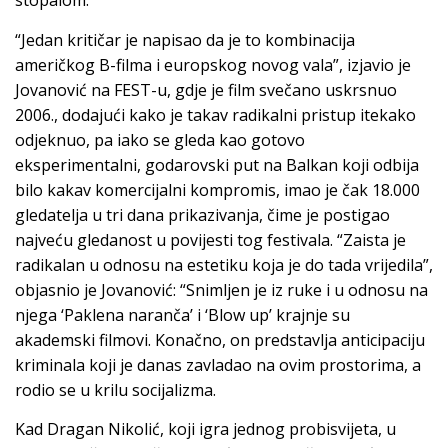
stopalom.
“Jedan kritičar je napisao da je to kombinacija
američkog B-filma i europskog novog vala”, izjavio je
Jovanović na FEST-u, gdje je film svečano uskrsnuo
2006., dodajući kako je takav radikalni pristup itekako
odjeknuo, pa iako se gleda kao gotovo
eksperimentalni, godarovski put na Balkan koji odbija
bilo kakav komercijalni kompromis, imao je čak 18.000
gledatelja u tri dana prikazivanja, čime je postigao
najveću gledanost u povijesti tog festivala. “Zaista je
radikalan u odnosu na estetiku koja je do tada vrijedila”,
objasnio je Jovanović: “Snimljen je iz ruke i u odnosu na
njega ‘Paklena naranča’ i ‘Blow up’ krajnje su
akademski filmovi. Konačno, on predstavlja anticipaciju
kriminala koji je danas zavladao na ovim prostorima, a
rodio se u krilu socijalizma.
Kad Dragan Nikolić, koji igra jednog probisvijeta, u