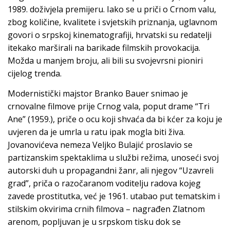
1989. doživjela premijeru. Iako se u priči o Crnom valu,
zbog količine, kvalitete i svjetskih priznanja, uglavnom
govori o srpskoj kinematografiji, hrvatski su redatelji
itekako marširali na barikade filmskih provokacija.
Možda u manjem broju, ali bili su svojevrsni pioniri
cijelog trenda.
Modernistički majstor Branko Bauer snimao je
crnovalne filmove prije Crnog vala, poput drame “Tri
Ane” (1959.), priče o ocu koji shvaća da bi kćer za koju je
uvjeren da je umrla u ratu ipak mogla biti živa.
Jovanovićeva nemeza Veljko Bulajić proslavio se
partizanskim spektaklima u službi režima, unoseći svoj
autorski duh u propagandni žanr, ali njegov “Uzavreli
grad”, priča o razočaranom voditelju radova kojeg
zavede prostitutka, već je 1961. utabao put tematskim i
stilskim okvirima crnih filmova – nagrađen Zlatnom
arenom, popljuvan je u srpskom tisku dok se