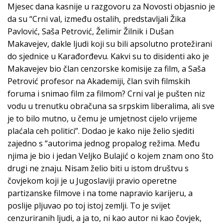
Mjesec dana kasnije u razgovoru za Novosti objasnio je
da su “Crni val, između ostalih, predstavljali Žika
Pavlović, Saša Petrović, Želimir Žilnik i Dušan
Makavejev, dakle ljudi koji su bili apsolutno protežirani
do sjednice u Karađorđevu. Kakvi su to disidenti ako je
Makavejev bio član cenzorske komisije za film, a Saša
Petrović profesor na Akademiji, član svih filmskih
foruma i snimao film za filmom? Crni val je pušten niz
vodu u trenutku obračuna sa srpskim liberalima, ali sve
je to bilo mutno, u čemu je umjetnost cijelo vrijeme
plaćala ceh politici”. Dodao je kako nije želio sjediti
zajedno s “autorima jednog propalog režima. Među
njima je bio i jedan Veljko Bulajić o kojem znam ono što
drugi ne znaju. Nisam želio biti u istom društvu s
čovjekom koji je u Jugoslaviji pravio operetne
partizanske filmove i na tome napravio karijeru, a
poslije pljuvao po toj istoj zemlji. To je svijet
cenzuriranih ljudi, a ja to, ni kao autor ni kao čovjek,