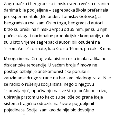
Zagrebačka i beogradska filmska scena već su u ranim
danima bile podijeljene – zagrebačka škola preferirala
je eksperimentalu (file under: Tomislav Gotovac), a
beogradska realizam. Osim toga, beogradski autori
brzo su prešli na filmsku vrpcu od 35 mm, jer su u njih
počele ulagati nacionalne produkcijske kompanije, dok
su u isto vrijeme zagrebački autori bili osuđeni na
“siromašnije” formate, kao što su 16 mm, pa čak i 8 mm.
Mnoga imena Crnog vala uistinu nisu imala radikalno
disidentske tendencije. U većem broju filmova ne
postoje ozbiljnije antikomunističke poruke ili
zauzimanje druge strane na barikadi hladnog rata. Nije
se radilo o rušenju socijalizma, nego o njegovu
“ispravljanju”, upućivanju na sve što je pošlo po krivu,
upiranje prstom u to kako su se loše odigrane ideje
sistema tragično odrazile na živote pogubljenih
pojedinaca. Socijalizam kao da nije bio dovoljno