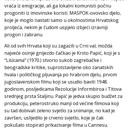
vraća iz emigracije, ali ga lokalni komunisti počnu
progoniti iz imovinske koristi. MASPOK-ovovsko djelo,
koje je moglo nastati samo u okolnostima Hrvatskog
proljeća, nekim je čudom uspjelo izbjeći izravniji
progon i zabranu.
Ali od svih Hrvata koji su zagazili u Crni val, možda
najveće osinje gnijezdo čačkao je Krsto Papić, koji je s
“Lisicama” (1970.) stvorio sukob zagrebačke i
beogradske kritike, suprotstavljene oko zanatskih
hvala i političkog pljuvanja po hrabrom djelu, prvom
jugoslavenskom filmu koji se usudio baviti 1948.
godinom, posljedicama Rezolucije Informbiroa i Titova
srednjeg prsta Staljinu. Papić je jedva skupio budžet za
produkciju, peterostruko manji od većine filmova koji
su tad dobivali zeleno svjetlo za snimanje, no kad je
završen, uslijedilo je crveno svjetlo, koje je čak
pokušalo stopirati prikazivanje filma u Cannesu.