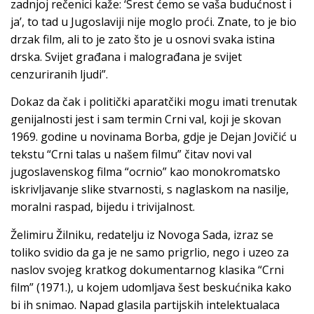
zadnjoj rečenici kaže: ‘Srest ćemo se vaša budućnost i
ja’, to tad u Jugoslaviji nije moglo proći. Znate, to je bio
drzak film, ali to je zato što je u osnovi svaka istina
drska. Svijet građana i malograđana je svijet
cenzuriranih ljudi”.
Dokaz da čak i politički aparatčiki mogu imati trenutak
genijalnosti jest i sam termin Crni val, koji je skovan
1969. godine u novinama Borba, gdje je Dejan Jovičić u
tekstu “Crni talas u našem filmu” čitav novi val
jugoslavenskog filma “ocrnio” kao monokromatsko
iskrivljavanje slike stvarnosti, s naglaskom na nasilje,
moralni raspad, bijedu i trivijalnost.
Želimiru Žilniku, redatelju iz Novoga Sada, izraz se
toliko svidio da ga je ne samo prigrlio, nego i uzeo za
naslov svojeg kratkog dokumentarnog klasika “Crni
film” (1971.), u kojem udomljava šest beskućnika kako
bi ih snimao. Napad glasila partijskih intelektualaca