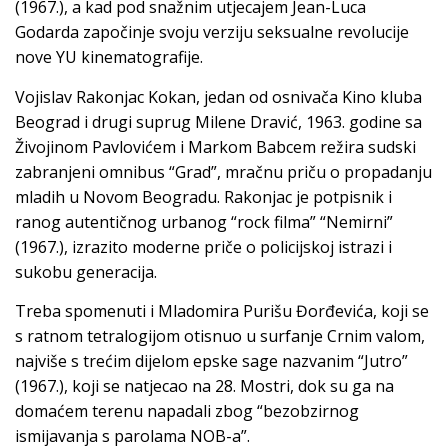
(1967.), a kad pod snažnim utjecajem Jean-Luca
Godarda započinje svoju verziju seksualne revolucije
nove YU kinematografije.
Vojislav Rakonjac Kokan, jedan od osnivača Kino kluba
Beograd i drugi suprug Milene Dravić, 1963. godine sa
Živojinom Pavlovićem i Markom Babcem režira sudski
zabranjeni omnibus “Grad”, mračnu priču o propadanju
mladih u Novom Beogradu. Rakonjac je potpisnik i
ranog autentičnog urbanog “rock filma” “Nemirni”
(1967.), izrazito moderne priče o policijskoj istrazi i
sukobu generacija.
Treba spomenuti i Mladomira Purišu Đorđevića, koji se
s ratnom tetralogijom otisnuo u surfanje Crnim valom,
najviše s trećim dijelom epske sage nazvanim “Jutro”
(1967.), koji se natjecao na 28. Mostri, dok su ga na
domaćem terenu napadali zbog “bezobzirnog
ismijavanja s parolama NOB-a”.