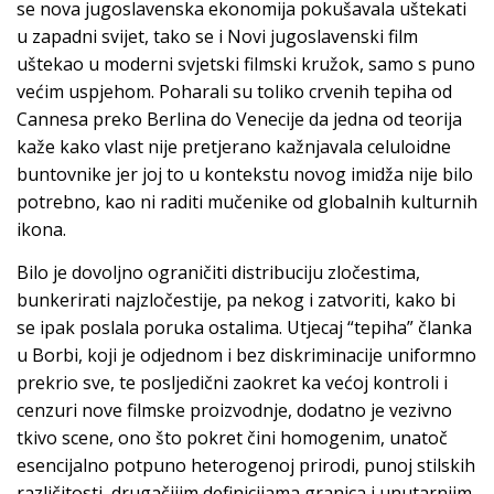
se nova jugoslavenska ekonomija pokušavala uštekati
u zapadni svijet, tako se i Novi jugoslavenski film
uštekao u moderni svjetski filmski kružok, samo s puno
većim uspjehom. Poharali su toliko crvenih tepiha od
Cannesa preko Berlina do Venecije da jedna od teorija
kaže kako vlast nije pretjerano kažnjavala celuloidne
buntovnike jer joj to u kontekstu novog imidža nije bilo
potrebno, kao ni raditi mučenike od globalnih kulturnih
ikona.
Bilo je dovoljno ograničiti distribuciju zločestima,
bunkerirati najzločestije, pa nekog i zatvoriti, kako bi
se ipak poslala poruka ostalima. Utjecaj “tepiha” članka
u Borbi, koji je odjednom i bez diskriminacije uniformno
prekrio sve, te posljedični zaokret ka većoj kontroli i
cenzuri nove filmske proizvodnje, dodatno je vezivno
tkivo scene, ono što pokret čini homogenim, unatoč
esencijalno potpuno heterogenoj prirodi, punoj stilskih
različitosti, drugačijim definicijama granica i unutarnjim