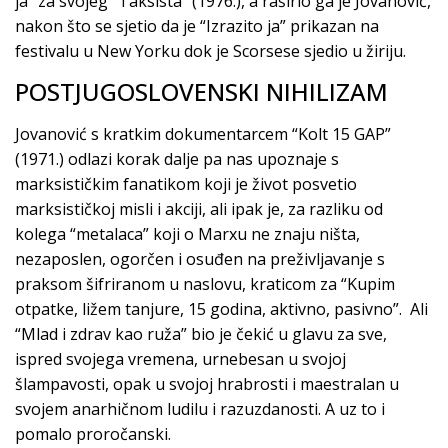
ja” za svojeg “Taksista” (1976.), a raširio ga je Jovanović,
nakon što se sjetio da je “Izrazito ja” prikazan na
festivalu u New Yorku dok je Scorsese sjedio u žiriju.
POSTJUGOSLOVENSKI NIHILIZAM
Jovanović s kratkim dokumentarcem “Kolt 15 GAP”
(1971.) odlazi korak dalje pa nas upoznaje s
marksističkim fanatikom koji je život posvetio
marksističkoj misli i akciji, ali ipak je, za razliku od
kolega “metalaca” koji o Marxu ne znaju ništa,
nezaposlen, ogorčen i osuđen na preživljavanje s
praksom šifriranom u naslovu, kraticom za “Kupim
otpatke, ližem tanjure, 15 godina, aktivno, pasivno”. Ali
“Mlad i zdrav kao ruža” bio je čekić u glavu za sve,
ispred svojega vremena, urnebesan u svojoj
šlampavosti, opak u svojoj hrabrosti i maestralan u
svojem anarhičnom ludilu i razuzdanosti. A uz to i
pomalo proročanski.