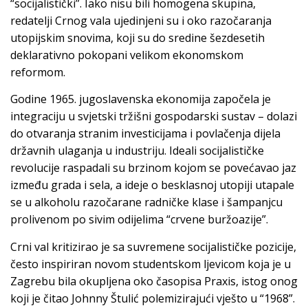
“socijalistički”. Iako nisu bili homogena skupina,
redatelji Crnog vala ujedinjeni su i oko razočaranja
utopijskim snovima, koji su do sredine šezdesetih
deklarativno pokopani velikom ekonomskom
reformom.
Godine 1965. jugoslavenska ekonomija započela je
integraciju u svjetski tržišni gospodarski sustav – dolazi
do otvaranja stranim investicijama i povlačenja dijela
državnih ulaganja u industriju. Ideali socijalističke
revolucije raspadali su brzinom kojom se povećavao jaz
između grada i sela, a ideje o besklasnoj utopiji utapale
se u alkoholu razočarane radničke klase i šampanjcu
prolivenom po sivim odijelima “crvene buržoazije”.
Crni val kritizirao je sa suvremene socijalističke pozicije,
često inspiriran novom studentskom ljevicom koja je u
Zagrebu bila okupljena oko časopisa Praxis, istog onog
koji je čitao Johnny Štulić polemizirajući vješto u “1968”.