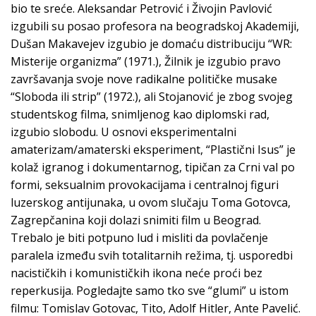
bio te sreće. Aleksandar Petrović i Živojin Pavlović
izgubili su posao profesora na beogradskoj Akademiji,
Dušan Makavejev izgubio je domaću distribuciju “WR:
Misterije organizma” (1971.), Žilnik je izgubio pravo
završavanja svoje nove radikalne političke musake
“Sloboda ili strip” (1972.), ali Stojanović je zbog svojeg
studentskog filma, snimljenog kao diplomski rad,
izgubio slobodu. U osnovi eksperimentalni
amaterizam/amaterski eksperiment, “Plastični Isus” je
kolaž igranog i dokumentarnog, tipičan za Crni val po
formi, seksualnim provokacijama i centralnoj figuri
luzerskog antijunaka, u ovom slučaju Toma Gotovca,
Zagrepčanina koji dolazi snimiti film u Beograd.
Trebalo je biti potpuno lud i misliti da povlačenje
paralela između svih totalitarnih režima, tj. usporedbi
nacističkih i komunističkih ikona neće proći bez
reperkusija. Pogledajte samo tko sve “glumi” u istom
filmu: Tomislav Gotovac, Tito, Adolf Hitler, Ante Pavelić.