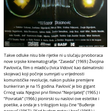
Takve odluke nisu bile rijetke ni u slučaju prvoboraca
nove srpske kinematografije. “Zaseda” (1969.) Živojina
Pavlovića, film o mladiću (Ivica Vidović kao dalmatinski
skojevac) koji počinje sumnjati u vrijednosti
komunističke revolucije, nakon pulske premijere
bunkeriran je na 15 godina. Pavlović je bio gigant
Crnog vala. Njegovi prvi filmovi “Neprijatelj” (1965.) i
“Povratak” (1966.) pionirski su naslovi ove estetike i
poetike, a onda je s trilogijom koju čine “Buđenje
pacova” (1967.), “Kad budem mrtav i beo” (1968.) i