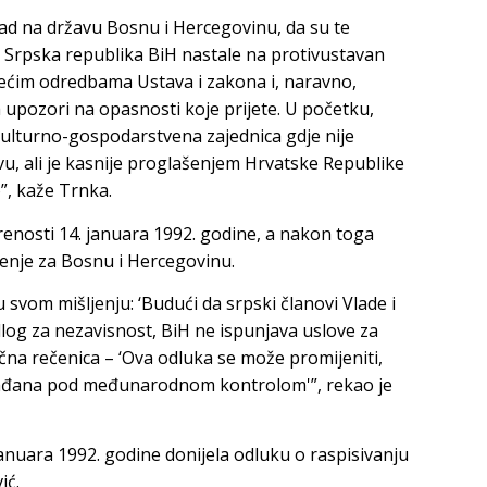
ad na državu Bosnu i Hercegovinu, da su te
t i Srpska republika BiH nastale na protivustavan
žećim odredbama Ustava i zakona i, naravno,
 upozori na opasnosti koje prijete. U početku,
ulturno-gospodarstvena zajednica gdje nije
u, ali je kasnije proglašenjem Hrvatske Republike
”, kaže Trnka.
enosti 14. januara 1992. godine, a nakon toga
jenje za Bosnu i Hercegovinu.
 svom mišljenju: ‘Budući da srpski članovi Vlade i
dlog za nezavisnost, BiH ne ispunjava uslove za
na rečenica – ‘Ova odluka se može promijeniti,
rađana pod međunarodnom kontrolom'”, rekao je
januara 1992. godine donijela odluku o raspisivanju
ić.