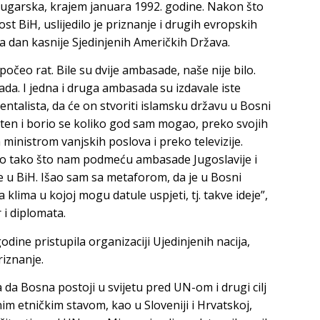
 Bugarska, krajem januara 1992. godine. Nakon što
st BiH, uslijedilo je priznanje i drugih evropskih
 a dan kasnije Sjedinjenih Američkih Država.
počeo rat. Bile su dvije ambasade, naše nije bilo.
ada. I jedna i druga ambasada su izdavale iste
entalista, da će on stvoriti islamsku državu u Bosni
ilten i borio se koliko god sam mogao, preko svojih
inistrom vanjskih poslova i preko televizije.
to tako što nam podmeću ambasade Jugoslavije i
e u BiH. Išao sam sa metaforom, da je u Bosni
 klima u kojoj mogu datule uspjeti, tj. takve ideje”,
 i diplomata.
dine pristupila organizaciji Ujedinjenih nacija,
iznanje.
va da Bosna postoji u svijetu pred UN-om i drugi cilj
nim etničkim stavom, kao u Sloveniji i Hrvatskoj,