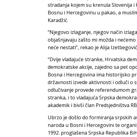
stradanja kojem su krenula Slovenija i
Bosnu i Hercegovinu u pakao, a musli
Karadžić.
“Njegovo izlaganje, njegov način izlag
objašnjavaju zašto mi možda i nećemo 
neće nestati”, rekao je Alija Izetbegović
“Dvije vladajuće stranke, Hrvatska de
demokratske akcije, zajedno sa pet opoz
Bosna i Hercegovina ima historijsko p
državnosti izvede aktivnosti i odluči o 
odlučivanje provede referendumom građ
stranka, i to vladajuća Srpska demokra
akademik i bivši član Predsjedništva RB
Ubrzo je došlo do formiranja srpskih 
naroda u Bosni i Hercegovini te organi
1992. proglašena Srpska Republika BiH