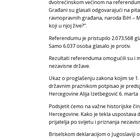
dvotrećinskom većinom na referendumu o
Građani su glasali odgovarajući na pita
ravnopravnih građana, naroda BiH – Mu
koji u njoj žive?”.
Referendumu je pristupilo 2.073.568 gla
Samo 6.037 osoba glasalo je protiv.
Rezultati referenduma omogućili su i
nezavisne države.
Ukaz o proglašenju zakona kojim se 1.
državnim praznikom potpisao je predsj
Hercegovine Alija Izetbegović 6. marta 
Podsjetit ćemo na važne historijske či
Hercegovine. Kako je tekla uspostava d
prijatelja po svijetu i priznanja nezavi
Briselskom deklaracijom o Jugoslaviji