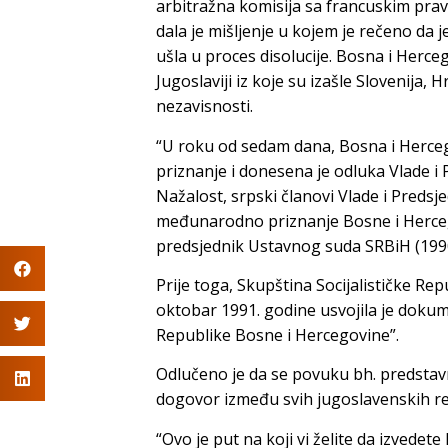
arbitražna komisija sa francuskim pr
dala je mišljenje u kojem je rečeno da j
ušla u proces disolucije. Bosna i Herce
Jugoslaviji iz koje su izašle Slovenija,
nezavisnosti.
“U roku od sedam dana, Bosna i Herce
priznanje i donesena je odluka Vlade i
Nažalost, srpski članovi Vlade i Predsjed
međunarodno priznanje Bosne i Herceg
predsjednik Ustavnog suda SRBiH (199
Prije toga, Skupština Socijalističke Re
oktobar 1991. godine usvojila je dokum
Republike Bosne i Hercegovine”.
Odlučeno je da se povuku bh. predstavn
dogovor između svih jugoslavenskih re
“Ovo je put na koji vi želite da izvedet