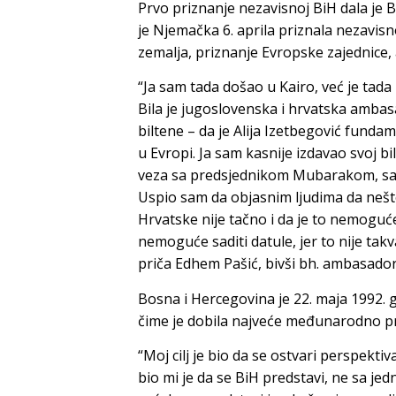
Prvo priznanje nezavisnoj BiH dala je
je Njemačka 6. aprila priznala nezavisno
zemalja, priznanje Evropske zajednice,
“Ja sam tada došao u Kairo, već je tada 
Bila je jugoslovenska i hrvatska ambas
biltene – da je Alija Izetbegović fundam
u Evropi. Ja sam kasnije izdavao svoj b
veza sa predsjednikom Mubarakom, sa m
Uspio sam da objasnim ljudima da neš
Hrvatske nije tačno i da je to nemoguć
nemoguće saditi datule, jer to nije takva
priča Edhem Pašić, bivši bh. ambasador
Bosna i Hercegovina je 22. maja 1992. go
čime je dobila najveće međunarodno pr
“Moj cilj je bio da se ostvari perspekti
bio mi je da se BiH predstavi, ne sa jed