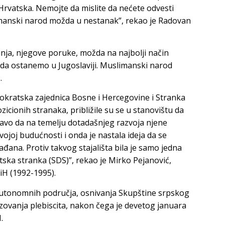
 Hrvatska. Nemojte da mislite da nećete odvesti
manski narod možda u nestanak”, rekao je Radovan
anja, njegove poruke, možda na najbolji način
da ostanemo u Jugoslaviji. Muslimanski narod
.
mokratska zajednica Bosne i Hercegovine i Stranka
icionih stranaka, približile su se u stanovištu da
ravo da na temelju dotadašnjeg razvoja njene
svojoj budućnosti i onda je nastala ideja da se
ana. Protiv takvog stajališta bila je samo jedna
tska stranka (SDS)”, rekao je Mirko Pejanović,
iH (1992-1995).
autonomnih područja, osnivanja Skupštine srpskog
zovanja plebiscita, nakon čega je devetog januara
.