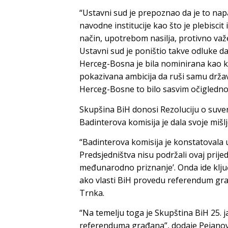
“Ustavni sud je prepoznao da je to nap
navodne institucije kao što je plebisci
način, upotrebom nasilja, protivno va
Ustavni sud je poništio takve odluke da
Herceg-Bosna je bila nominirana kao k
pokazivana ambicija da ruši samu držav
Herceg-Bosne to bilo sasvim očigledno
Skupšina BiH donosi Rezoluciju o suver
Badinterova komisija je dala svoje mišl
“Badinterova komisija je konstatovala u
Predsjedništva nisu podržali ovaj prije
međunarodno priznanje’. Onda ide ključ
ako vlasti BiH provedu referendum g
Trnka.
“Na temelju toga je Skupština BiH 25. 
referenduma građana”, dodaje Pejanov