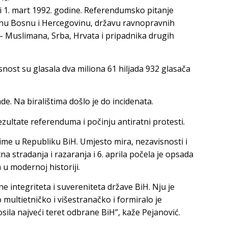
i 1. mart 1992. godine. Referendumsko pitanje
visnu Bosnu i Hercegovinu, državu ravnopravnih
 Muslimana, Srba, Hrvata i pripadnika drugih
isnost su glasala dva miliona 61 hiljada 932 glasača
e. Na biralištima došlo je do incidenata.
ezultate referenduma i počinju antiratni protesti.
 ime u Republiku BiH. Umjesto mira, nezavisnosti i
tna stradanja i razaranja i 6. aprila počela je opsada
u modernoj historiji.
ane integriteta i suvereniteta države BiH. Nju je
o multietničko i višestranačko i formiralo je
sila najveći teret odbrane BiH”, kaže Pejanović.