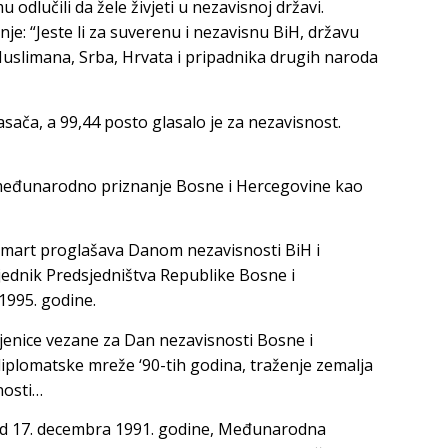
dlučili da žele živjeti u nezavisnoj državi.
nje: “Jeste li za suverenu i nezavisnu BiH, državu
slimana, Srba, Hrvata i pripadnika drugih naroda
sača, a 99,44 posto glasalo je za nezavisnost.
 međunarodno priznanje Bosne i Hercegovine kao
 mart proglašava Danom nezavisnosti BiH i
ednik Predsjedništva Republike Bosne i
1995. godine.
njenice vezane za Dan nezavisnosti Bosne i
iplomatske mreže ‘90-tih godina, traženje zemalja
snosti…
 od 17. decembra 1991. godine, Međunarodna