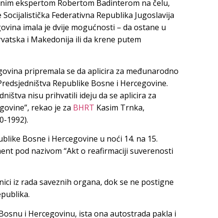
avnim ekspertom Robertom Badinterom na čelu,
e Socijalistička Federativna Republika Jugoslavija
govina imala je dvije mogućnosti – da ostane u
 Hrvatska i Makedonija ili da krene putem
govina pripremala se da aplicira za međunarodno
 Predsjedništva Republike Bosne i Hercegovine.
ništva nisu prihvatili ideju da se aplicira za
ovine”, rekao je za
BHRT
Kasim Trnka,
0-1992).
publike Bosne i Hercegovine u noći 14. na 15.
ent pod nazivom “Akt o reafirmaciji suverenosti
ici iz rada saveznih organa, dok se ne postigne
publika.
e Bosnu i Hercegovinu, ista ona autostrada pakla i