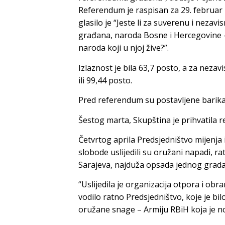
Referendum je raspisan za 29. februar 
glasilo je “Jeste li za suverenu i neza
građana, naroda Bosne i Hercegovine –
naroda koji u njoj žive?”.
Izlaznost je bila 63,7 posto, a za nezav
ili 99,44 posto.
Pred referendum su postavljene barikad
Šestog marta, Skupština je prihvatila r
Četvrtog aprila Predsjedništvo mijenja
slobode uslijedili su oružani napadi, ra
Sarajeva, najduža opsada jednog grada 
“Uslijedila je organizacija otpora i obr
vodilo ratno Predsjedništvo, koje je bil
oružane snage – Armiju RBiH koja je no