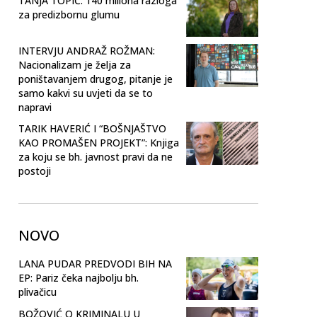
TANJA TOPIĆ: 140 miliona razloga
za predizbornu glumu
INTERVJU ANDRAŽ ROŽMAN:
Nacionalizam je želja za
poništavanjem drugog, pitanje je
samo kakvi su uvjeti da se to
napravi
TARIK HAVERIĆ I “BOŠNJAŠTVO
KAO PROMAŠEN PROJEKT”: Knjiga
za koju se bh. javnost pravi da ne
postoji
NOVO
LANA PUDAR PREDVODI BIH NA
EP: Pariz čeka najbolju bh.
plivačicu
BOŽOVIĆ O KRIMINALU U