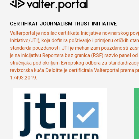
CERTIFIKAT JOURNALISM TRUST INITIATIVE
Valterportal je nosilac certifikata Inicijative novinarskog po
Initiative/JTI), koja definira poštivanje i primjenu etičkih s
standarda pouzdanosti. JTI je mehanizam pouzdanosti zasn
je na inicijativu Reportera bez granica (RSF) razvio panel 
stručnjaka pod okriljem Evropskog odbora za standardizaci
revizorska kuća Deloitte je certificirala Valterportal prema
17493:2019.