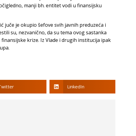
čigledno, manji bh. entitet vodi u finansijsku
ć juče je okupio šefove svih javnih preduzeća i
ijestili su, nezvanično, da su tema ovog sastanka
finansijske krize. Iz Vlade i drugih institucija ipak
kupa.
Twitter
LinkedIn