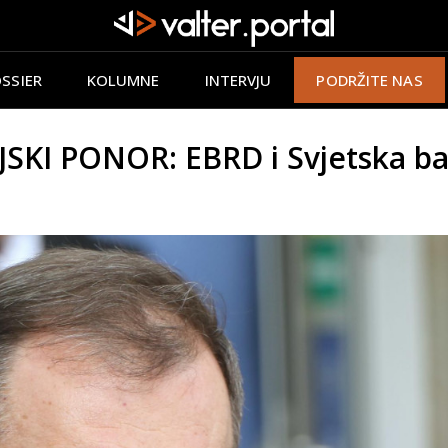
SSIER
KOLUMNE
INTERVJU
PODRŽITE NAS
KI PONOR: EBRD i Svjetska ba