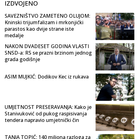
IZDVOJENO
SAVEZNIŠTVO ZAMETENO OLUJOM:
Kninski trijumfalizam i mrkonjićki
parastos kao dvije strane iste
medalje
NAKON DVADESET GODINA VLASTI
SNSD-a: RS se prazni brzinom jednog
grada godišnje
ASIM MUJKIĆ: Dodikov Kec iz rukava
UMJETNOST PRESERAVANJA: Kako je
Stanivuković od pukog raspisivanja
tendera napravio umjetnički čin
TANJA TOPIĆ: 140 miliona razloga za