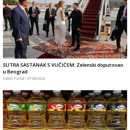
SUTRA SASTANAK S VUČIĆEM: Zelenski doputovao
u Beograd
Valter Portal
07.08.2026