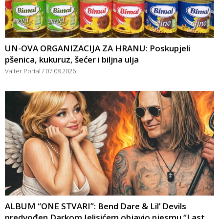
UN-OVA ORGANIZACIJA ZA HRANU: Poskupjeli
pšenica, kukuruz, šećer i biljna ulja
Valter Portal
07.08.2026
ALBUM “ONE STVARI”: Bend Dare & Lil’ Devils
predvođen Darkom Jelisićem objavio pjesmu “Last