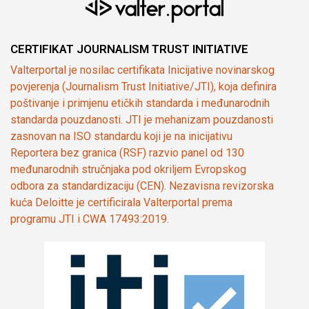
CERTIFIKAT JOURNALISM TRUST INITIATIVE
Valterportal je nosilac certifikata Inicijative novinarskog
povjerenja (Journalism Trust Initiative/JTI), koja definira
poštivanje i primjenu etičkih standarda i međunarodnih
standarda pouzdanosti. JTI je mehanizam pouzdanosti
zasnovan na ISO standardu koji je na inicijativu
Reportera bez granica (RSF) razvio panel od 130
međunarodnih stručnjaka pod okriljem Evropskog
odbora za standardizaciju (CEN). Nezavisna revizorska
kuća Deloitte je certificirala Valterportal prema
programu JTI i CWA 17493:2019.