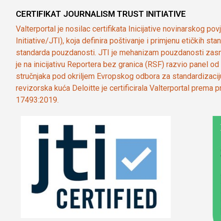
CERTIFIKAT JOURNALISM TRUST INITIATIVE
Valterportal je nosilac certifikata Inicijative novinarskog po
Initiative/JTI), koja definira poštivanje i primjenu etičkih s
standarda pouzdanosti. JTI je mehanizam pouzdanosti zasn
je na inicijativu Reportera bez granica (RSF) razvio panel 
stručnjaka pod okriljem Evropskog odbora za standardizaci
revizorska kuća Deloitte je certificirala Valterportal prema
17493:2019.