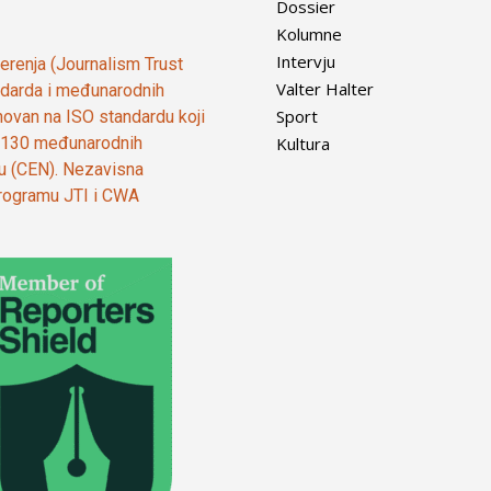
Dossier
Kolumne
Intervju
vjerenja (Journalism Trust
Valter Halter
tandarda i međunarodnih
Sport
ovan na ISO standardu koji
Kultura
od 130 međunarodnih
ju (CEN). Nezavisna
 programu JTI i CWA