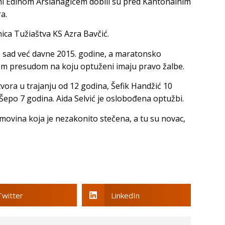
eni Edinom Arslanagićem dobili su pred Kantonalnim
a.
ica Tužiaštva KS Azra Bavčić.
 sad već davne 2015. godine, a maratonsko
om presudom na koju optuženi imaju pravo žalbe.
vora u trajanju od 12 godina, Šefik Handžić 10
epo 7 godina. Aida Selvić je oslobođena optužbi.
imovina koja je nezakonito stečena, a tu su novac,
Twitter
LinkedIn