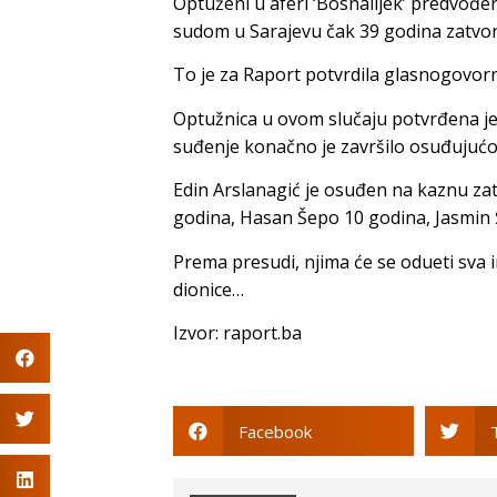
Optuženi u aferi ‘Bosnalijek’ predvođ
sudom u Sarajevu čak 39 godina zatvor
To je za Raport potvrdila glasnogovorn
Optužnica u ovom slučaju potvrđena je
suđenje konačno je završilo osuđujuć
Edin Arslanagić je osuđen na kaznu zat
godina, Hasan Šepo 10 godina, Jasmin Š
Prema presudi, njima će se odueti sva 
dionice…
Izvor: raport.ba
Facebook