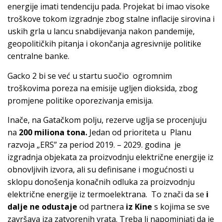
energije imati tendenciju pada. Projekat bi imao visoke
troškove tokom izgradnje zbog stalne inflacije sirovina i
uskih grla u lancu snabdijevanja nakon pandemije,
geopolitičkih pitanja i okončanja agresivnije politike
centralne banke.
Gacko 2 bi se već u startu suočio ogromnim
troškovima poreza na emisije ugljen dioksida, zbog
promjene politike oporezivanja emisija.
Inače, na Gatačkom polju, rezerve uglja se procenjuju
na
200 miliona tona.
Jedan od prioriteta u Planu
razvoja „ERS” za period 2019. – 2029. godina je
izgradnja objekata za proizvodnju električne energije iz
obnovljivih izvora, ali su definisane i mogućnosti u
sklopu donošenja konačnih odluka za proizvodnju
električne energije iz termoelektrana. To znači da se
i
dalje ne odustaje
od partnera
iz Kine
s kojima se sve
završava iza zatvorenih vrata. Treba li napominjati da je