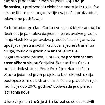
Kao što je poznato, Kinezi su jedini koji
i dalje
finansiraju
proizvodnju elektične energije iz uglja. Sve
strane finansijske organizacije ovaj način proizvodnje,
odavno ne podržavaju.
Za Inforadar, građani Gacka ovo su doživjeli
kao bajku
.
Realnost je pak takva da jedini interes ovakve gradnje
imaju vlasti RS-a jer ovakva preduzeća su sigurna za
upošljavanje stranačkih kadrova s jedne strane i sa
druge, ovakvom gradnjom finansijerima je
zagarantovana zarada. Upravo, na
predizbornom
stranačkom
skupu Socijalističke partije u Gacku,
predsjednik stranke Petar Đokić je rekao da će u
„Gacku jedan od prvih projekata biti rekonstrukcija
postojeće termoelektrane, čime će biti produžen njen
radni vijek do 2040. godine,“ dodavši da je u planu i
izgradnja nove.
U isto vrijeme
stručnjaci i ekolozi
su se usprotivili