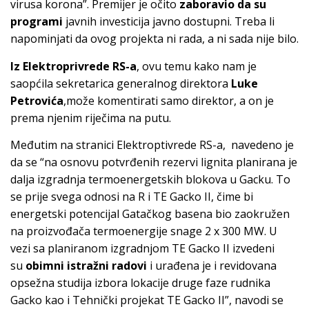
virusa korona”. Premijer je očito
zaboravio da su
programi
javnih investicija javno dostupni. Treba li
napominjati da ovog projekta ni rada, a ni sada nije bilo.
Iz Elektroprivrede RS-a
, ovu temu kako nam je
saopćila sekretarica generalnog direktora
Luke
Petrovića
,može komentirati samo direktor, a on je
prema njenim riječima na putu.
Međutim na stranici Elektroptivrede RS-a, navedeno je
da se “na osnovu potvrđenih rezervi lignita planirana je
dalja izgradnja termoenergetskih blokova u Gacku. To
se prije svega odnosi na R i TE Gacko II, čime bi
energetski potencijal Gatačkog basena bio zaokružen
na proizvođača termoenergije snage 2 x 300 MW. U
vezi sa planiranom izgradnjom TE Gacko II izvedeni
su
obimni istražni radovi
i urađena je i revidovana
opsežna studija izbora lokacije druge faze rudnika
Gacko kao i Tehnički projekat TE Gacko II”, navodi se