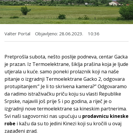
Valter Portal
Objavljeno:
28.06.2023.
10:36
Pretprošla subota, nešto poslije podneva, centar Gacka
je prazan. Iz Termoelektrane, šiklja prašina koja je ljude
utjerala u kuće. samo poneki prolaznik koji na naše
pitanje o izgradnji Termoelektrane Gacko 2, odgovara
protupitanjem:” Je li to skrivena kamera?” Odgovaramo
da radimo istraživačku priču koju su vlasti Republike
Srpske, najavili još prije 5 i po godina, a riječ je o
izgradnji nove termoelektrane sa kineskim partnerima.
Svi naši sagovornici nas upućuju u
prodavnicu kineske
robe
i kažu da su to jedini Kinezi koji su kročili u ovaj
zagađeni grad.