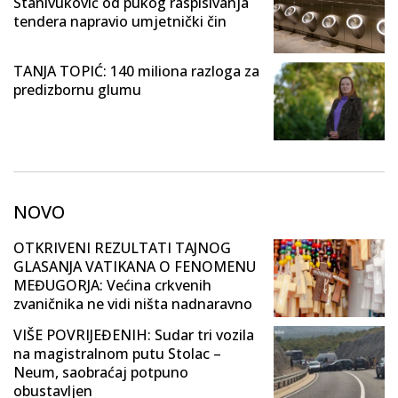
Stanivuković od pukog raspisivanja
tendera napravio umjetnički čin
TANJA TOPIĆ: 140 miliona razloga za
predizbornu glumu
NOVO
OTKRIVENI REZULTATI TAJNOG
GLASANJA VATIKANA O FENOMENU
MEĐUGORJA: Većina crkvenih
zvaničnika ne vidi ništa nadnaravno
VIŠE POVRIJEĐENIH: Sudar tri vozila
na magistralnom putu Stolac –
Neum, saobraćaj potpuno
obustavljen