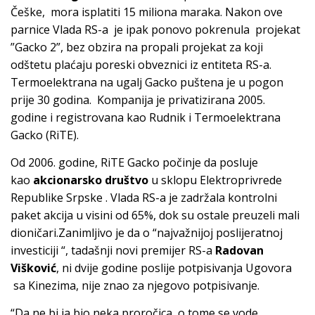
Češke, mora isplatiti 15 miliona maraka. Nakon ove
parnice Vlada RS-a je ipak ponovo pokrenula projekat
”Gacko 2”, bez obzira na propali projekat za koji
odštetu plaćaju poreski obveznici iz entiteta RS-a.
Termoelektrana na ugalj Gacko puštena je u pogon
prije 30 godina. Kompanija je privatizirana 2005.
godine i registrovana kao Rudnik i Termoelektrana
Gacko (RiTE).
Od 2006. godine, RiTE Gacko počinje da posluje
kao
akcionarsko društvo
u sklopu Elektroprivrede
Republike Srpske . Vlada RS-a je zadržala kontrolni
paket akcija u visini od 65%, dok su ostale preuzeli mali
dioničari.Zanimljivo je da o “najvažnijoj poslijeratnoj
investiciji “, tadašnji novi premijer RS-a
Radovan
Višković
, ni dvije godine poslije potpisivanja Ugovora
sa Kinezima, nije znao za njegovo potpisivanje.
“Da ne bi ja bio neka proročica, o tome se vode