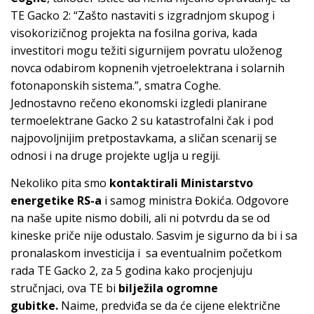
TE Gacko 2: “Zašto nastaviti s izgradnjom skupog i
visokorizičnog projekta na fosilna goriva, kada
investitori mogu težiti sigurnijem povratu uloženog
novca odabirom kopnenih vjetroelektrana i solarnih
fotonaponskih sistema.”, smatra Coghe.
Jednostavno rečeno ekonomski izgledi planirane
termoelektrane Gacko 2 su katastrofalni čak i pod
najpovoljnijim pretpostavkama, a sličan scenarij se
odnosi i na druge projekte uglja u regiji.
Nekoliko pita smo
kontaktirali Ministarstvo
energetike RS-a
i samog ministra Đokića. Odgovore
na naše upite nismo dobili, ali ni potvrdu da se od
kineske priče nije odustalo. Sasvim je sigurno da bi i sa
pronalaskom investicija i sa eventualnim početkom
rada TE Gacko 2, za 5 godina kako procjenjuju
stručnjaci, ova TE bi
bilježila ogromne
gubitke.
Naime, predviđa se da će cijene električne