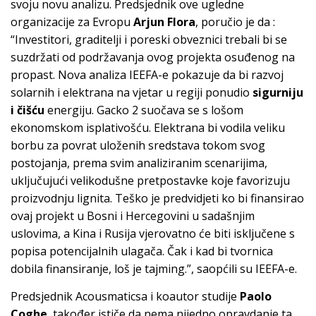
svoju novu analizu. Predsjednik ove ugledne
organizacije za Evropu
Arjun Flora
, poručio je da :
“Investitori, graditelji i poreski obveznici trebali bi se
suzdržati od podržavanja ovog projekta osuđenog na
propast. Nova analiza IEEFA-e pokazuje da bi razvoj
solarnih i elektrana na vjetar u regiji ponudio
sigurniju
i čišću
energiju. Gacko 2 suočava se s lošom
ekonomskom isplativošću. Elektrana bi vodila veliku
borbu za povrat uloženih sredstava tokom svog
postojanja, prema svim analiziranim scenarijima,
uključujući velikodušne pretpostavke koje favorizuju
proizvodnju lignita. Teško je predvidjeti ko bi finansirao
ovaj projekt u Bosni i Hercegovini u sadašnjim
uslovima, a Kina i Rusija vjerovatno će biti isključene s
popisa potencijalnih ulagača. Čak i kad bi tvornica
dobila finansiranje, loš je tajming.”, saopćili su IEEFA-e.
Predsjednik Acousmaticsa i koautor studije
Paolo
Coghe
, također ističe da nema nijedno opravdanje ta