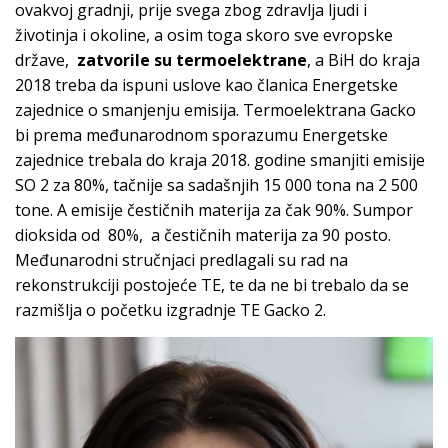
ovakvoj gradnji, prije svega zbog zdravlja ljudi i
životinja i okoline, a osim toga skoro sve evropske
države,
zatvorile su termoelektrane
, a BiH do kraja
2018 treba da ispuni uslove kao članica Energetske
zajednice o smanjenju emisija. Termoelektrana Gacko
bi prema međunarodnom sporazumu Energetske
zajednice trebala do kraja 2018. godine smanjiti emisije
SO 2 za 80%, tačnije sa sadašnjih 15 000 tona na 2 500
tone. A emisije čestičnih materija za čak 90%. Sumpor
dioksida od 80%, a čestičnih materija za 90 posto.
Međunarodni stručnjaci predlagali su rad na
rekonstrukciji postojeće TE, te da ne bi trebalo da se
razmišlja o početku izgradnje TE Gacko 2.