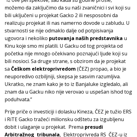
“Iz ove perspektive, sad kada su godine prošle,
možemo da zaključimo da su naši zvaničnici i svi koji su
bili uključeni u projekat Gacko 2 ili nesposobni da
realizuju projekat ili nas namerno dovode u zabludu. U
stvarnosti se nije odmaklo dalje od potpisivanja
ugovora i nekoliko
putovanja naših predstavnika
u
Kinu koje smo mi platili. U Gacku od tog projekta od
početka nije mnogo očekivano poznajući ljude koji su
bili nosioci. Sa druge strane, s obzirom da je projekat
sa
Češkom elektroprivredom
(ČEZ) propao, a bio je
neuporedivo ozbiljniji, skepsa je sasvim razumljiva.
Ukratko, ne znam kako je to iz Banjaluke izgledalo, ali
znam da u Gacku niko nije verovao u uspešan ishod tog
poduhvata.”
Prije priče o investiciji i dolasku Kineza, ČEZ je tužio ERS
i RiTE Gacko tražeći milionsku odštetu za izgubljenu
dobit i ulaganje u projekat. Prema
presudi
Arbitražnog tribunala
, Elektroprivreda RS ČEZ-u iz