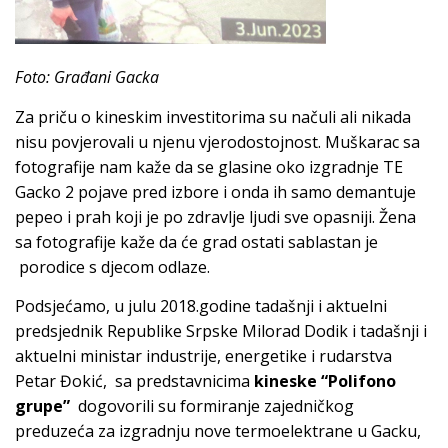
Foto: Građani Gacka
Za priču o kineskim investitorima su načuli ali nikada
nisu povjerovali u njenu vjerodostojnost. Muškarac sa
fotografije nam kaže da se glasine oko izgradnje TE
Gacko 2 pojave pred izbore i onda ih samo demantuje
pepeo i prah koji je po zdravlje ljudi sve opasniji. Žena
sa fotografije kaže da će grad ostati sablastan je
porodice s djecom odlaze.
Podsjećamo, u julu 2018.godine tadašnji i aktuelni
predsjednik Republike Srpske Milorad Dodik i tadašnji i
aktuelni ministar industrije, energetike i rudarstva
Petar Đokić, sa predstavnicima
kineske “Polifono
grupe”
dogovorili su formiranje zajedničkog
preduzeća za izgradnju nove termoelektrane u Gacku,