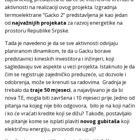
aktivnosti na realizaciji ovog projekta. Izgradnja
termoelektrane “Gacko 2” predstavljena je kao jedan
od
najvažnijih projekata
za razvoj energetike na
prostoru Republike Srpske.
Tada je navedeno je da se sve aktivnosti odvijaju
planiranom dinamikom, te da u Gacku borave
predstavnici kineskih investitora i inžinjeri, koji
sagledavaju sve aspekte u vezi projekta. Istaknuto je da
čim se registruje zajedničko preduzeće, uz dozvole i
odobrenja, može se krenuti sa radovima. Gradnja je
trebalo da
traje 50 mjeseci
, a najavljivano je da bi
nova TE, mogla biti završena i 10 mjeseci prije. Jedno od
pitanja na kojeg nije bilo odgovora, bilo je na koji način
i ko će vraćati kredite koji se dižu? Takođe, postavljalo
se pitanje kome se isplati plaviti
novog gubitaša
koji
električnu energiju, proizvodi na ugalj?