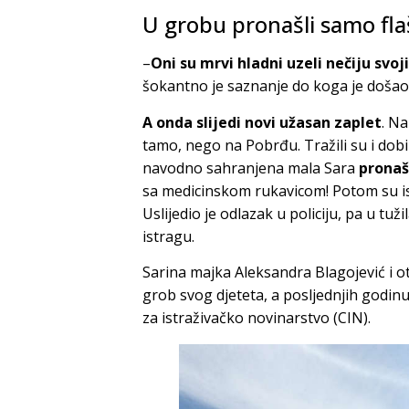
U grobu pronašli samo fla
–
Oni su mrvi hladni uzeli nečiju svoji
šokantno je saznanje do koga je došao
A onda slijedi novi užasan zaplet
. N
tamo, nego na Pobrđu. Tražili su i dob
navodno sahranjena mala Sara
pronaš
sa medicinskom rukavicom! Potom su isko
Uslijedio je odlazak u policiju, pa u tu
istragu.
Sarina majka Aleksandra Blagojević i 
grob svog djeteta, a posljednjih godinu
za istraživačko novinarstvo (CIN).