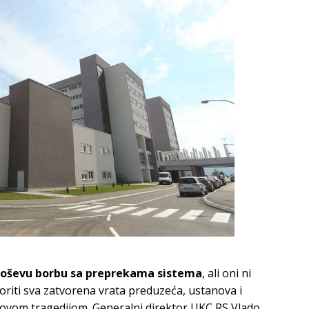
iloševu borbu sa preprekama sistema
, ali oni ni
oriti sva zatvorena vrata preduzeća, ustanova i
jihovom tragedijom. Generalni direktor UKC RS Vlado