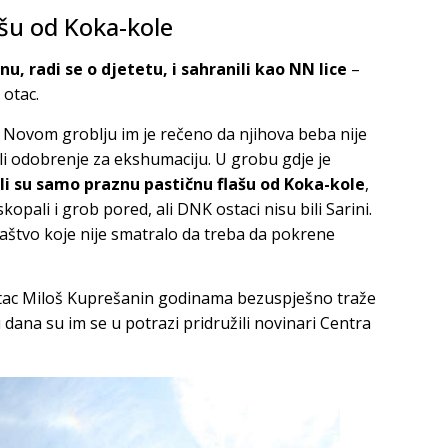
šu od Koka-kole
nu, radi se o djetetu, i sahranili kao NN lice
–
 otac.
a Novom groblju im je rečeno da njihova beba nije
ili odobrenje za ekshumaciju. U grobu gdje je
li su samo praznu pastičnu flašu od Koka-kole
,
pali i grob pored, ali DNK ostaci nisu bili Sarini.
žilaštvo koje nije smatralo da treba da pokrene
otac Miloš Kuprešanin godinama bezuspješno traže
 dana su im se u potrazi pridružili novinari Centra