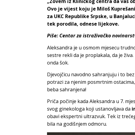
„Zovem iz Kliničkog centra da vas ob
Ovo je vijest koju je Miloš Kuprešan
za UKC Republike Srpske, u Banjaluc
tek porodila, odnese lijekove.
Piše:
Centar za istraživačko novinarst
Aleksandra je u osmom mjesecu trudnoće
sestre rekli da je proplakala, da je živ
onda šok.
Djevojčicu navodno sahranjuju i to bez 
potrazi za njenim posmrtnim ostacima, 
beba sahranjena!
Priča počinje kada Aleksandra u 7. mj
svog ginekologa koji ustanovljava da
i
obavi ekspertni ultrazvuk. Tek iz trećeg
bila na godišnjem odmoru.