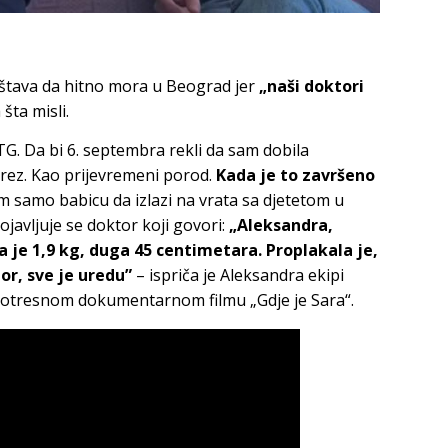
štava da hitno mora u Beograd jer
„naši doktori
šta misli.
. Da bi 6. septembra rekli da sam dobila
 rez. Kao prijevremeni porod.
Kada je to završeno
am samo babicu da izlazi na vrata sa djetetom u
ojavljuje se doktor koji govori:
„Aleksandra,
a je 1,9 kg, duga 45 centimetara. Proplakala je,
tor, sve je uredu”
– ispriča je Aleksandra ekipi
 potresnom dokumentarnom filmu „Gdje je Sara“.