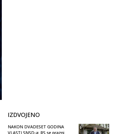
IZDVOJENO
NAKON DVADESET GODINA
VLASTI SNSD-a: RS se prazni