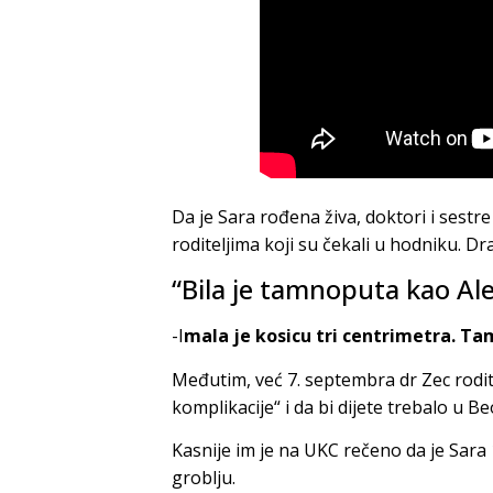
Da je Sara rođena živa, doktori i sestre
roditeljima koji su čekali u hodniku. Dr
“Bila je tamnoputa kao Al
-I
mala je kosicu tri centrimetra. T
Međutim, već 7. septembra dr Zec rodit
komplikacije“ i da bi dijete trebalo u 
Kasnije im je na UKC rečeno da je Sar
groblju.