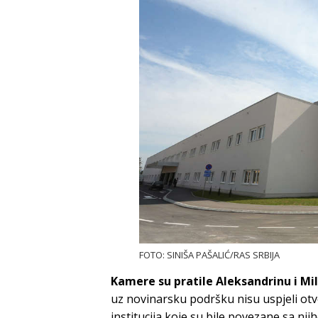
FOTO: SINIŠA PAŠALIĆ/RAS SRBIJA
Kamere su pratile Aleksandrinu i M
uz novinarsku podršku nisu uspjeli otv
institucija koje su bile povezane sa n