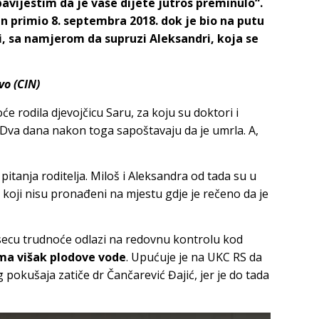
avijestim da je vaše dijete jutros preminulo“.
in primio 8. septembra 2018. dok je bio na putu
i, sa namjerom da supruzi Aleksandri, koja se
vo (CIN)
 rodila djevojčicu Saru, za koju su doktori i
a. Dva dana nakon toga sapoštavaju da je umrla. A,
pitanja roditelja. Miloš i Aleksandra od tada su u
koji nisu pronađeni na mjestu gdje je rečeno da je
esecu trudnoće odlazi na redovnu kontrolu kod
ma višak plodove vode
. Upućuje je na UKC RS da
 pokušaja zatiče dr Čančarević Đajić, jer je do tada