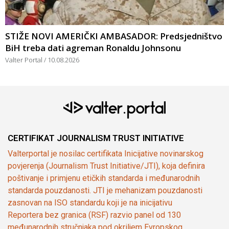
STIŽE NOVI AMERIČKI AMBASADOR: Predsjedništvo
BiH treba dati agreman Ronaldu Johnsonu
Valter Portal
10.08.2026
CERTIFIKAT JOURNALISM TRUST INITIATIVE
Valterportal je nosilac certifikata Inicijative novinarskog
povjerenja (Journalism Trust Initiative/JTI), koja definira
poštivanje i primjenu etičkih standarda i međunarodnih
standarda pouzdanosti. JTI je mehanizam pouzdanosti
zasnovan na ISO standardu koji je na inicijativu
Reportera bez granica (RSF) razvio panel od 130
međunarodnih stručnjaka pod okriljem Evropskog