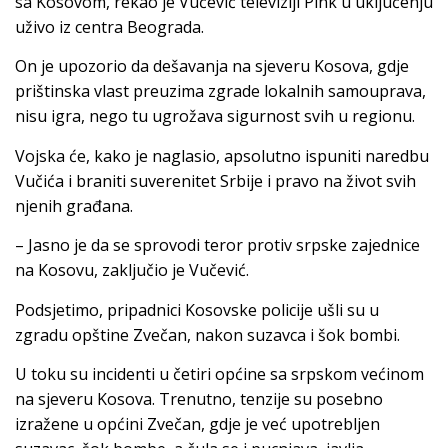
sa Kosovom, rekao je Vučević televiziji Pink u uključenju
uživo iz centra Beograda.
On je upozorio da dešavanja na sjeveru Kosova, gdje
prištinska vlast preuzima zgrade lokalnih samouprava,
nisu igra, nego tu ugrožava sigurnost svih u regionu.
Vojska će, kako je naglasio, apsolutno ispuniti naredbu
Vučića i braniti suverenitet Srbije i pravo na život svih
njenih građana.
– Jasno je da se sprovodi teror protiv srpske zajednice
na Kosovu, zaključio je Vučević.
Podsjetimo, pripadnici Kosovske policije ušli su u
zgradu opštine Zvečan, nakon suzavca i šok bombi.
U toku su incidenti u četiri općine sa srpskom većinom
na sjeveru Kosova. Trenutno, tenzije su posebno
izražene u općini Zvečan, gdje je već upotrebljen