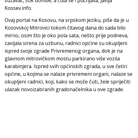
suzavac, šok bombe, a čula se i pucnjava, javlja
Kossev.info.
Ovaj portal na Kosovu, na srpskom jeziku, piše da je u
Kosovskoj Mitrovici tokom čitavog dana do sada bilo
mirno, osim što je oko pola sata, nešto prije podneva,
zavijala sirena za uzbunu, radnici općine su okupljeni
ispred svoje zgrade Privremenog organa, dok je na
glavnom mitrovičkom mostu parkirano više vozila
karabinjera. Ispred svih općinskih zgrada, u sve četiri
općine, u kojima se nalaze privremeni organi, nalaze se
okupljeni radnici, koji, kako se može čuti, žele spriječiti
ulazak novoizabranih gradonačelnika u ove zgrade.