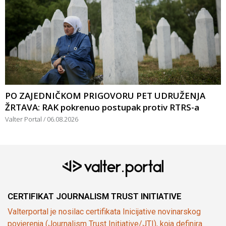
PO ZAJEDNIČKOM PRIGOVORU PET UDRUŽENJA
ŽRTAVA: RAK pokrenuo postupak protiv RTRS-a
Valter Portal
06.08.2026
CERTIFIKAT JOURNALISM TRUST INITIATIVE
Valterportal je nosilac certifikata Inicijative novinarskog
povjerenja (Journalism Trust Initiative/JTI), koja definira