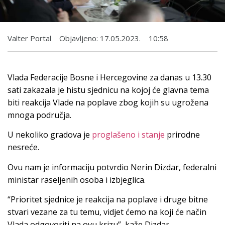
Valter Portal
Objavljeno:
17.05.2023.
10:58
Vlada Federacije Bosne i Hercegovine za danas u 13.30
sati zakazala je histu sjednicu na kojoj će glavna tema
biti reakcija Vlade na poplave zbog kojih su ugrožena
mnoga područja.
U nekoliko gradova je
proglašeno i stanje
prirodne
nesreće.
Ovu nam je informaciju potvrdio Nerin Dizdar, federalni
ministar raseljenih osoba i izbjeglica.
“Prioritet sjednice je reakcija na poplave i druge bitne
stvari vezane za tu temu, vidjet ćemo na koji će način
Vlada odgovoriti na ovu krizu”, kaže Dizdar.