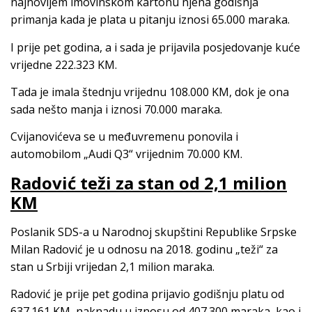
najnovijem imovinskom kartonu njena godišnja
primanja kada je plata u pitanju iznosi 65.000 maraka.
I prije pet godina, a i sada je prijavila posjedovanje kuće
vrijedne 222.323 KM.
Tada je imala štednju vrijednu 108.000 KM, dok je ona
sada nešto manja i iznosi 70.000 maraka.
Cvijanovićeva se u međuvremenu ponovila i
automobilom „Audi Q3“ vrijednim 70.000 KM.
Radović teži za stan od 2,1 milion
KM
Poslanik SDS-a u Narodnoj skupštini Republike Srpske
Milan Radović je u odnosu na 2018. godinu „teži“ za
stan u Srbiji vrijedan 2,1 milion maraka.
Radović je prije pet godina prijavio godišnju platu od
637.161 KM, naknadu u iznosu od 407.300 maraka, kao i