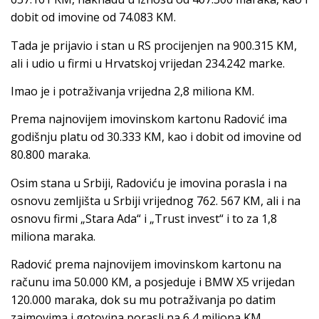
dobit od imovine od 74.083 KM.
Tada je prijavio i stan u RS procijenjen na 900.315 KM,
ali i udio u firmi u Hrvatskoj vrijedan 234.242 marke.
Imao je i potraživanja vrijedna 2,8 miliona KM.
Prema najnovijem imovinskom kartonu Radović ima
godišnju platu od 30.333 KM, kao i dobit od imovine od
80.800 maraka.
Osim stana u Srbiji, Radoviću je imovina porasla i na
osnovu zemljišta u Srbiji vrijednog 762. 567 KM, ali i na
osnovu firmi „Stara Ada“ i „Trust invest“ i to za 1,8
miliona maraka.
Radović prema najnovijem imovinskom kartonu na
računu ima 50.000 KM, a posjeduje i BMW X5 vrijedan
120.000 maraka, dok su mu potraživanja po datim
zajmovima i gotovina porasli na 6,4 miliona KM.