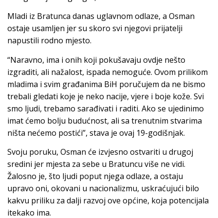
Mladi iz Bratunca danas uglavnom odlaze, a Osman
ostaje usamljen jer su skoro svi njegovi prijatelji
napustili rodno mjesto.
“Naravno, ima i onih koji pokušavaju ovdje nešto
izgraditi, ali nažalost, ispada nemoguće. Ovom prilikom
mladima i svim građanima BiH poručujem da ne bismo
trebali gledati koje je neko nacije, vjere i boje kože. Svi
smo ljudi, trebamo sarađivati i raditi. Ako se ujedinimo
imat ćemo bolju budućnost, ali sa trenutnim stvarima
ništa nećemo postići”, stava je ovaj 19-godišnjak.
Svoju poruku, Osman će izvjesno ostvariti u drugoj
sredini jer mjesta za sebe u Bratuncu više ne vidi.
Žalosno je, što ljudi poput njega odlaze, a ostaju
upravo oni, okovani u nacionalizmu, uskraćujući bilo
kakvu priliku za dalji razvoj ove općine, koja potencijala
itekako ima.