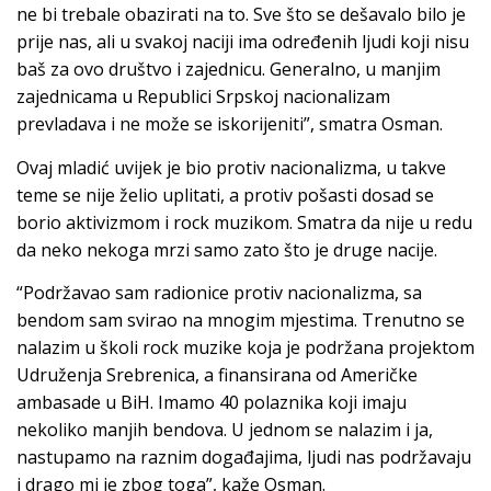
ne bi trebale obazirati na to. Sve što se dešavalo bilo je
prije nas, ali u svakoj naciji ima određenih ljudi koji nisu
baš za ovo društvo i zajednicu. Generalno, u manjim
zajednicama u Republici Srpskoj nacionalizam
prevladava i ne može se iskorijeniti”, smatra Osman.
Ovaj mladić uvijek je bio protiv nacionalizma, u takve
teme se nije želio uplitati, a protiv pošasti dosad se
borio aktivizmom i rock muzikom. Smatra da nije u redu
da neko nekoga mrzi samo zato što je druge nacije.
“Podržavao sam radionice protiv nacionalizma, sa
bendom sam svirao na mnogim mjestima. Trenutno se
nalazim u školi rock muzike koja je podržana projektom
Udruženja Srebrenica, a finansirana od Američke
ambasade u BiH. Imamo 40 polaznika koji imaju
nekoliko manjih bendova. U jednom se nalazim i ja,
nastupamo na raznim događajima, ljudi nas podržavaju
i drago mi je zbog toga”, kaže Osman.