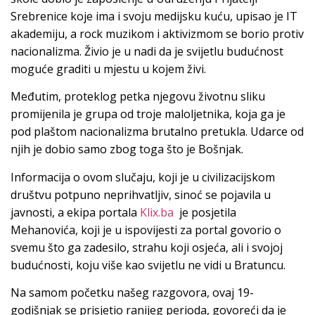
Srebrenice koje ima i svoju medijsku kuću, upisao je IT
akademiju, a rock muzikom i aktivizmom se borio protiv
nacionalizma. Živio je u nadi da je svijetlu budućnost
moguće graditi u mjestu u kojem živi.
Međutim, proteklog petka njegovu životnu sliku
promijenila je grupa od troje maloljetnika, koja ga je
pod plaštom nacionalizma brutalno pretukla. Udarce od
njih je dobio samo zbog toga što je Bošnjak.
Informacija o ovom slučaju, koji je u civilizacijskom
društvu potpuno neprihvatljiv, sinoć se pojavila u
javnosti, a ekipa portala
Klix.ba
je posjetila
Mehanovića, koji je u ispovijesti za portal govorio o
svemu što ga zadesilo, strahu koji osjeća, ali i svojoj
budućnosti, koju više kao svijetlu ne vidi u Bratuncu.
Na samom početku našeg razgovora, ovaj 19-
godišnjak se prisjetio ranijeg perioda, govoreći da je