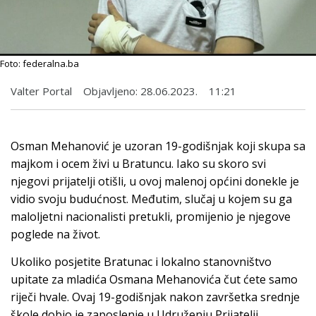
Foto: federalna.ba
Valter Portal
Objavljeno:
28.06.2023.
11:21
Osman Mehanović je uzoran 19-godišnjak koji skupa sa
majkom i ocem živi u Bratuncu. Iako su skoro svi
njegovi prijatelji otišli, u ovoj malenoj općini donekle je
vidio svoju budućnost. Međutim, slučaj u kojem su ga
maloljetni nacionalisti pretukli, promijenio je njegove
poglede na život.
Ukoliko posjetite Bratunac i lokalno stanovništvo
upitate za mladića Osmana Mehanovića čut ćete samo
riječi hvale. Ovaj 19-godišnjak nakon završetka srednje
škole dobio je zaposlenje u Udruženju Prijatelji