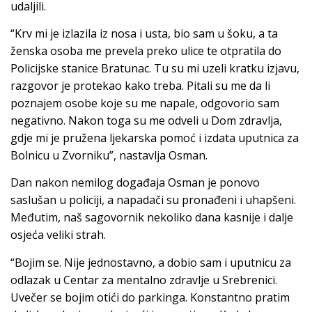
udaljili.
“Krv mi je izlazila iz nosa i usta, bio sam u šoku, a ta
ženska osoba me prevela preko ulice te otpratila do
Policijske stanice Bratunac. Tu su mi uzeli kratku izjavu,
razgovor je protekao kako treba. Pitali su me da li
poznajem osobe koje su me napale, odgovorio sam
negativno. Nakon toga su me odveli u Dom zdravlja,
gdje mi je pružena ljekarska pomoć i izdata uputnica za
Bolnicu u Zvorniku”, nastavlja Osman.
Dan nakon nemilog događaja Osman je ponovo
saslušan u policiji, a napadači su pronađeni i uhapšeni.
Međutim, naš sagovornik nekoliko dana kasnije i dalje
osjeća veliki strah.
“Bojim se. Nije jednostavno, a dobio sam i uputnicu za
odlazak u Centar za mentalno zdravlje u Srebrenici.
Uvečer se bojim otići do parkinga. Konstantno pratim