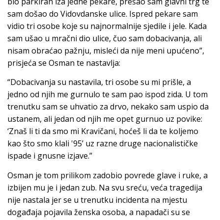
bio parkiran iza jedne pekare, prešao sam glavni trg te
sam došao do Vidovdanske ulice. Ispred pekare sam
vidio tri osobe koje su najnormalnije sjedile i jele. Kada
sam ušao u mračni dio ulice, čuo sam dobacivanja, ali
nisam obraćao pažnju, misleći da nije meni upućeno”,
prisjeća se Osman te nastavlja:
“Dobacivanja su nastavila, tri osobe su mi prišle, a
jedno od njih me gurnulo te sam pao ispod zida. U tom
trenutku sam se uhvatio za drvo, nekako sam uspio da
ustanem, ali jedan od njih me opet gurnuo uz povike:
‘Znaš li ti da smo mi Kravičani, hoćeš li da te koljemo
kao što smo klali '95’ uz razne druge nacionalističke
ispade i gnusne izjave.”
Osman je tom prilikom zadobio povrede glave i ruke, a
izbijen mu je i jedan zub. Na svu sreću, veća tragedija
nije nastala jer se u trenutku incidenta na mjestu
događaja pojavila ženska osoba, a napadači su se