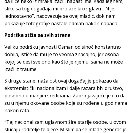
da li će neko iz mraka izaći i napasti me. Kada legnem,
slike sa tog događaja mi prolaze kroz glavu… Nije
jednostavno”, nadovezuje se ovaj mladić, dok nam
pokazuje fotografije nastale odmah nakon napada.
Podrška stiže sa svih strana
Veliku podršku javnosti Osman od sinoć konstantno
dobija, ističe da mu je to veoma značajno, jer osoba
kojoj se desi sve ono kao što je njemu, sama ne može
izaći iz traume.
S druge stane, nažalost ovaj događaj je pokazao da
ekstremistički nacionalizam i dalje razara bh. društvo,
posebno u manjim sredinama. Zabrinjavajuće je i to da
su u njemu okovane osobe koje su rođene u godinama
nakon rata.
“Taj nacionalizam uglavnom šire starije osobe, u ovom
slučaju roditelje te djece. Mislim da se mlađe generacije