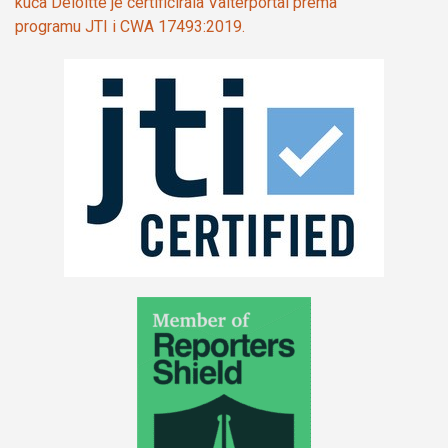
kuća Deloitte je certificirala Valterportal prema
programu JTI i CWA 17493:2019.