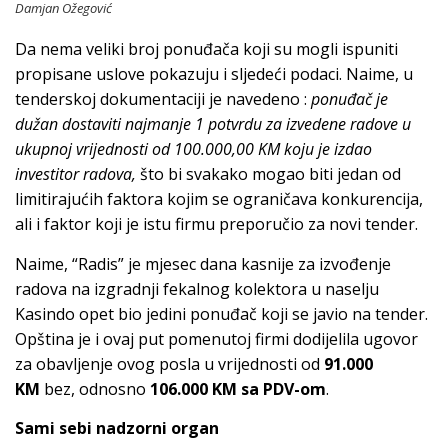
Damjan Ožegović
Da nema veliki broj ponuđača koji su mogli ispuniti
propisane uslove pokazuju i sljedeći podaci. Naime, u
tenderskoj dokumentaciji je navedeno :
ponuđač je
dužan dostaviti najmanje 1 potvrdu za izvedene radove u
ukupnoj vrijednosti od 100.000,00 KM koju je izdao
investitor radova,
što bi svakako mogao biti jedan od
limitirajućih faktora kojim se ograničava konkurencija,
ali i faktor koji je istu firmu preporučio za novi tender.
Naime, “Radis” je mjesec dana kasnije za izvođenje
radova na izgradnji fekalnog kolektora u naselju
Kasindo opet bio jedini ponuđač koji se javio na tender.
Opština je i ovaj put pomenutoj firmi dodijelila ugovor
za obavljenje ovog posla u vrijednosti od
91.000
KM
bez, odnosno
106.000 KM sa PDV-om
.
Sami sebi nadzorni organ