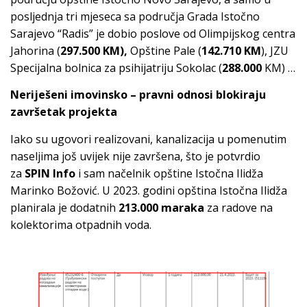
posljednja tri mjeseca sa područja Grada Istočno
Sarajevo “Radis” je dobio poslove od Olimpijskog centra
Jahorina (
297.500 KM),
Opštine Pale (
142.710 KM
), JZU
Specijalna bolnica za psihijatriju Sokolac (
288.000
KM) …
Neriješeni imovinsko – pravni odnosi blokiraju
završetak projekta
Iako su ugovori realizovani, kanalizacija u pomenutim
naseljima još uvijek nije završena, što je potvrdio
za
SPIN Info
i sam načelnik opštine Istočna Ilidža
Marinko Božović. U 2023. godini opština Istočna Ilidža
planirala je dodatnih
213.000 maraka
za radove na
kolektorima otpadnih voda.