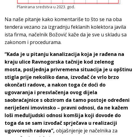
Planirana sredstva u 2023. god.
Na naše pitanje kako komentariše to što se na oba
tendera vezano za izgradnju feklanih kolektora javila
ista firma, načelnik Božović kaže da je sve u skladu sa
zakonom i procedurama.
“Kada je u pitanju kanalizacija koja je rađena na
kraju ulice Ravnogorska tačnije kod zelenog
mosta, posljednja privremena situacija je u opštinu
stigla prije nekoliko dana, izvođač će vrlo brzo
okončati radove, a nakon toga će doći do
ugovaranja i presvlačenja ovog dijela
saobraćajnice s obzirom da tamo postoje određeni
neriješeni imovinsko – pravni odnosi, da ne kažem
loši međuljudski odnosi komšija koji dovode do
toga da se sam izvođač sprječava u realizaciji
ugovorenih radova”,
objašnjenje je načelnika za