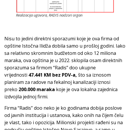
Realizacija ugovora, RADIS nadzori organ
Nisu to jedini direktni sporazumi koje je ova firma od
opštine Istočna Ilidža dobila samo u prošloj godini. Iako
sa relativno skromnim budžetom od oko 12 miliona
maraka, ova opština je u 2022. sklopila osam direktnih
sporazuma sa firmom “Radis” doo ukupne
vrijednosti
47.441 KM bez PDV-a,
što sa iznosom
planiram za radove na fekalnoj kanalizaciji iznosi
preko
200.000 maraka
koje je ova lokalna zajednica
izdvojila jednoj firmi.
Firma “Radis” doo neko je ko godinama dobija poslove
od javnih institucija i ustanova, kako onih na čijem čelu
je vlast, tako i opozicija. Milionski projekti rađeni su na
području opštine Istočno Novo Sarajevo, a samo u