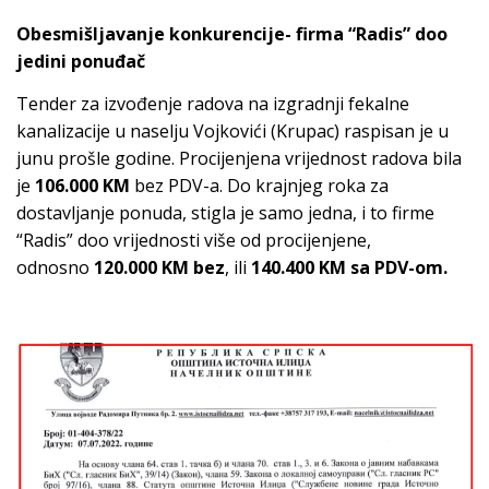
Obesmišljavanje konkurencije- firma “Radis” doo
jedini ponuđač
Tender za izvođenje radova na izgradnji fekalne
kanalizacije u naselju Vojkovići (Krupac) raspisan je u
junu prošle godine. Procijenjena vrijednost radova bila
je
106.000 KM
bez PDV-a. Do krajnjeg roka za
dostavljanje ponuda, stigla je samo jedna, i to firme
“Radis” doo vrijednosti više od procijenjene,
odnosno
120.000 KM bez
, ili
140.400 KM sa PDV-om.