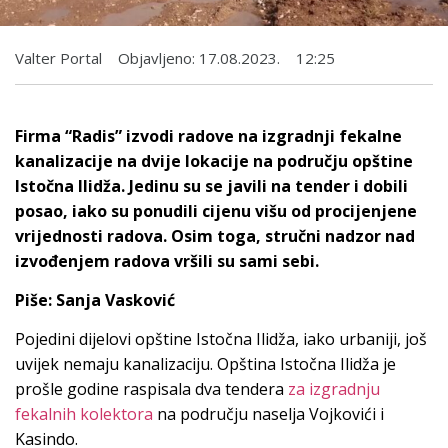
Valter Portal
Objavljeno:
17.08.2023.
12:25
Firma “Radis” izvodi radove na izgradnji fekalne
kanalizacije na dvije lokacije na području opštine
Istočna Ilidža. Jedinu su se javili na tender i dobili
posao, iako su ponudili cijenu višu od procijenjene
vrijednosti radova. Osim toga, stručni nadzor nad
izvođenjem radova vršili su sami sebi.
Piše: Sanja Vasković
Pojedini dijelovi opštine Istočna Ilidža, iako urbaniji, još
uvijek nemaju kanalizaciju. Opština Istočna Ilidža je
prošle godine raspisala dva tendera
za izgradnju
fekalnih kolektora
na području naselja Vojkovići i
Kasindo.