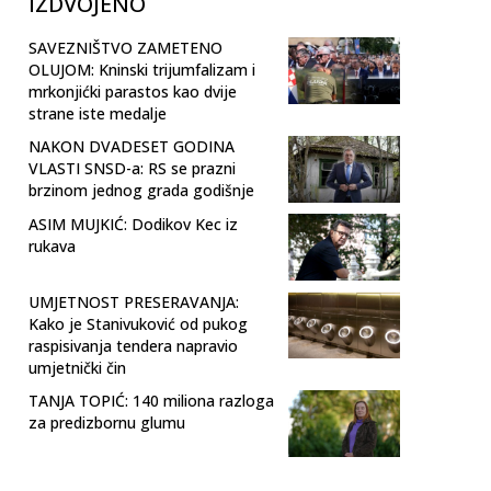
IZDVOJENO
SAVEZNIŠTVO ZAMETENO
OLUJOM: Kninski trijumfalizam i
mrkonjićki parastos kao dvije
strane iste medalje
NAKON DVADESET GODINA
VLASTI SNSD-a: RS se prazni
brzinom jednog grada godišnje
ASIM MUJKIĆ: Dodikov Kec iz
rukava
UMJETNOST PRESERAVANJA:
Kako je Stanivuković od pukog
raspisivanja tendera napravio
umjetnički čin
TANJA TOPIĆ: 140 miliona razloga
za predizbornu glumu