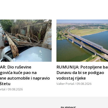
R: Dio ruševine
RUMUNIJA: Potopljene ba
govića kuće pao na
Dunavu da bi se podigao
ane automobile i napravio
vodostaj rijeke
 štetu
Valter Portal
09.08.2026
ortal
09.08.2026