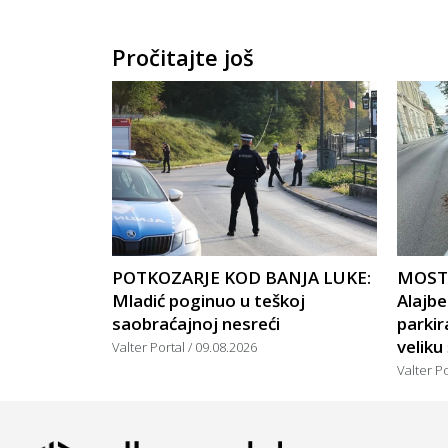
Pročitajte još
POTKOZARJE KOD BANJA LUKE:
MOSTA
Mladić poginuo u teškoj
Alajbe
saobraćajnoj nesreći
parkir
veliku
Valter Portal
09.08.2026
Valter P