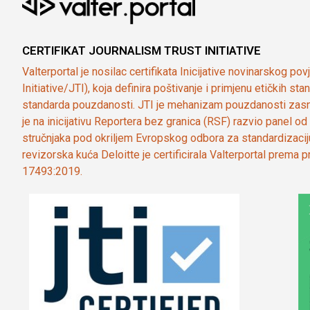
CERTIFIKAT JOURNALISM TRUST INITIATIVE
Valterportal je nosilac certifikata Inicijative novinarskog po
Initiative/JTI), koja definira poštivanje i primjenu etičkih s
standarda pouzdanosti. JTI je mehanizam pouzdanosti zasn
je na inicijativu Reportera bez granica (RSF) razvio panel 
stručnjaka pod okriljem Evropskog odbora za standardizaci
revizorska kuća Deloitte je certificirala Valterportal prema
17493:2019.