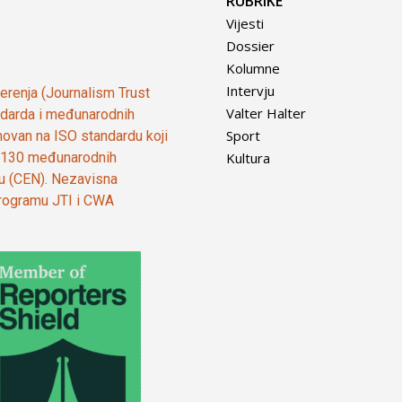
RUBRIKE
Vijesti
Dossier
Kolumne
Intervju
vjerenja (Journalism Trust
Valter Halter
tandarda i međunarodnih
Sport
ovan na ISO standardu koji
Kultura
od 130 međunarodnih
ju (CEN). Nezavisna
 programu JTI i CWA