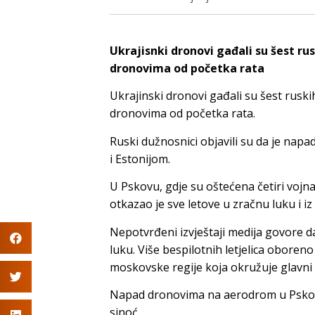
Ukrajisnki dronovi gađali su šest r
dronovima od početka rata
Ukrajinski dronovi gađali su šest rus
dronovima od početka rata.
Ruski dužnosnici objavili su da je napa
i Estonijom.
U Pskovu, gdje su oštećena četiri vojn
otkazao je sve letove u zračnu luku i iz 
Nepotvrđeni izvještaji medija govore d
luku. Više bespilotnih letjelica oboreno 
moskovske regije koja okružuje glavni
Napad dronovima na aerodrom u Pskovu 
sinoć.