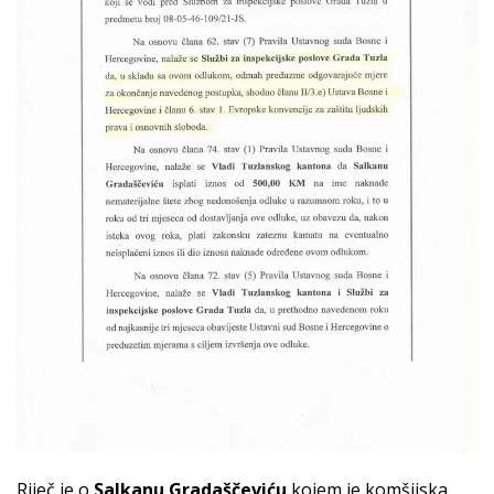
Riječ je o
Salkanu Gradaščeviću
kojem je komšijska