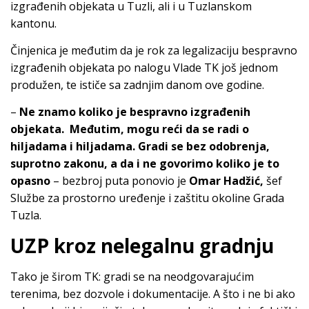
izgrađenih objekata u Tuzli, ali i u Tuzlanskom
kantonu.
Činjenica je međutim da je rok za legalizaciju bespravno
izgrađenih objekata po nalogu Vlade TK još jednom
produžen, te ističe sa zadnjim danom ove godine.
–
Ne znamo koliko je bespravno izgrađenih
objekata. Međutim, mogu reći da se radi o
hiljadama i hiljadama. Gradi se bez odobrenja,
suprotno zakonu, a da i ne govorimo koliko je to
opasno
– bezbroj puta ponovio je
Omar Hadžić,
šef
Službe za prostorno uređenje i zaštitu okoline Grada
Tuzla.
UZP kroz nelegalnu gradnju
Tako je širom TK: gradi se na neodgovarajućim
terenima, bez dozvole i dokumentacije. A što i ne bi ako