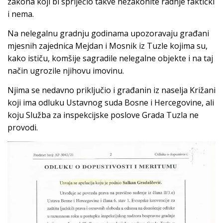
zakona koji bi spriječio takve nezakonite radnje faktički
i nema.
Na nelegalnu gradnju godinama upozoravaju građani
mjesnih zajednica Mejdan i Mosnik iz Tuzle kojima su,
kako ističu, komšije sagradile nelegalne objekte i na taj
način ugrozile njihovu imovinu.
Njima se nedavno priključio i građanin iz naselja Križani
koji ima odluku Ustavnog suda Bosne i Hercegovine, ali
koju Služba za inspekcijske poslove Grada Tuzla ne
provodi.