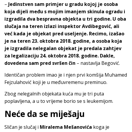
–
Jedinstven sam primjer u gradu kojoj je osoba
koja dijeli među s mojim imanjem skinula ogradu i
izgradila dva bespravna objekta u tri godine. U oba
slučaja na teren izlazi inspektor Avdibegović, ali
već kada je objekat pred useljenje. Recimo, izašao
je na teren 23. oktobra 2018. godine, a osoba koja
je izgradila nelegalan objekat je predala zahtjev
za legalizaciju 24. oktobra 2018. godine. Dakle,
dovedena sam pred svršen čin
– nastavlja Begović.
Identičan problem imao je i njen prvi komšija Muhamed
Fejzulahović koji je u međuvremenu preminuo.
Zbog nelegalnih objekata kuća mu je tri puta
poplavljena, a u to vrijeme borio se s leukemijom.
Neće da se miješaju
Sličan je slučaj i
Miralema Mešanovića
koga je