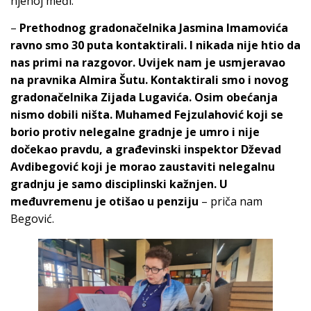
njenoj međi.
–
Prethodnog gradonačelnika Jasmina Imamovića
ravno smo 30 puta kontaktirali. I nikada nije htio da
nas primi na razgovor. Uvijek nam je usmjeravao
na pravnika Almira Šutu. Kontaktirali smo i novog
gradonačelnika Zijada Lugavića. Osim obećanja
nismo dobili ništa. Muhamed Fejzulahović koji se
borio protiv nelegalne gradnje je umro i nije
dočekao pravdu, a građevinski inspektor Dževad
Avdibegović koji je morao zaustaviti nelegalnu
gradnju je samo disciplinski kažnjen. U
međuvremenu je otišao u penziju
– priča nam
Begović.