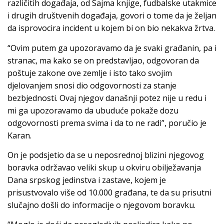
različitih događaja, od Sajma knjige, fudbalske utakmice
i drugih društvenih događaja, govori o tome da je željan
da isprovocira incident u kojem bi on bio nekakva žrtva.
“Ovim putem ga upozoravamo da je svaki građanin, pa i
stranac, ma kako se on predstavljao, odgovoran da
poštuje zakone ove zemlje i isto tako svojim
djelovanjem snosi dio odgovornosti za stanje
bezbjednosti. Ovaj njegov današnji potez nije u redu i
mi ga upozoravamo da ubuduće pokaže dozu
odgovornosti prema svima i da to ne radi”, poručio je
Karan.
On je podsjetio da se u neposrednoj blizini njegovog
boravka održavao veliki skup u okviru obilježavanja
Dana srpskog jedinstva i zastave, kojem je
prisustvovalo više od 10.000 građana, te da su prisutni
slučajno došli do informacije o njegovom boravku.