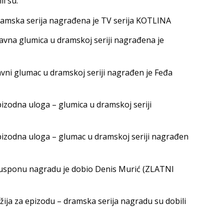
li su:
dramska serija nagrađena je TV serija KOTLINA
lavna glumica u dramskoj seriji nagrađena je
lavni glumac u dramskoj seriji nagrađen je Feđa
pizodna uloga – glumica u dramskoj seriji
epizodna uloga – glumac u dramskoj seriji nagrađen
 u usponu nagradu je dobio Denis Murić (ZLATNI
ežija za epizodu – dramska serija nagradu su dobili