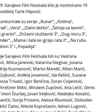
9. Sarajevo Film Festivala bilo je nominirano 19
oditelj Tarik Filipović.
onkurirale su serije: „Bunar“, „Kotlina“,
d“, „Vera“, „Zlatni dečko“, „Šetnja sa lavom“,
a granici“, „Državni službenik 3“, „Dug moru 3“,
nder“, „Mama i tata se igraju rata 2“, „Na rubu
ion 2“ i „Popadija“.
e Sarajevo Film Festivala bili su: Vedrana
ić, Milica Janevski, Katarina Stegnar, Jovana
Andrija Kuzmanović, Marko Mandić, Milan Marić,
Gojković, Anđela Jovanović, Ida Keškić, Suzana
sna Trivalić, Igor Benčina, Zoran Cvijanović,
 Krešimir Mikić, Miralem Zupčević, Ana Lečić, Denis
Timon Šturbej, Jovan Veljković, Nedeljko Kovačić,
pančić, Sonja Prosenc, Aleksa Ršumović, Slobodan
akšić Čamo, Nikola Kuprešanin, Adnan Lugonić,