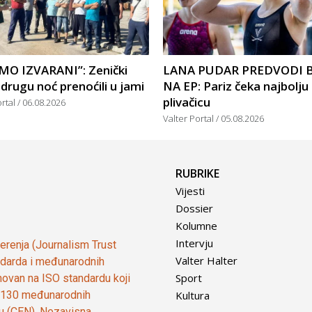
SMO IZVARANI”: Zenički
LANA PUDAR PREDVODI 
 drugu noć prenoćili u jami
NA EP: Pariz čeka najbolju 
plivačicu
ortal
06.08.2026
Valter Portal
05.08.2026
RUBRIKE
Vijesti
Dossier
Kolumne
Intervju
vjerenja (Journalism Trust
Valter Halter
tandarda i međunarodnih
Sport
ovan na ISO standardu koji
Kultura
od 130 međunarodnih
ju (CEN). Nezavisna