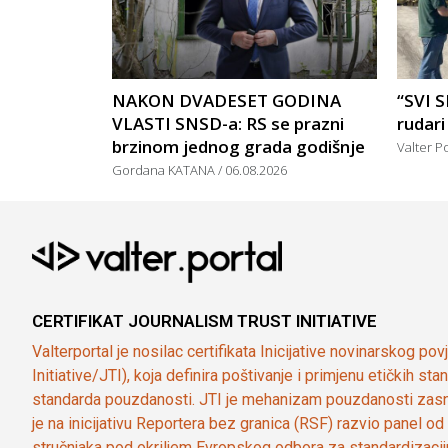
NAKON DVADESET GODINA
“SVI 
VLASTI SNSD-a: RS se prazni
rudari
brzinom jednog grada godišnje
Valter P
Gordana KATANA
06.08.2026
CERTIFIKAT JOURNALISM TRUST INITIATIVE
Valterportal je nosilac certifikata Inicijative novinarskog po
Initiative/JTI), koja definira poštivanje i primjenu etičkih s
standarda pouzdanosti. JTI je mehanizam pouzdanosti zasn
je na inicijativu Reportera bez granica (RSF) razvio panel 
stručnjaka pod okriljem Evropskog odbora za standardizaci