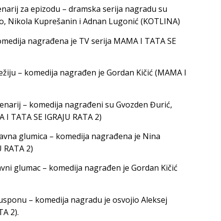
cenarij za epizodu – dramska serija nagradu su
mo, Nikola Kuprešanin i Adnan Lugonić (KOTLINA)
 komedija nagrađena je TV serija MAMA I TATA SE
 režiju – komedija nagrađen je Gordan Kičić (MAMA I
scenarij – komedija nagrađeni su Gvozden Đurić,
A I TATA SE IGRAJU RATA 2)
glavna glumica – komedija nagrađena je Nina
U RATA 2)
glavni glumac – komedija nagrađen je Gordan Kičić
u usponu – komedija nagradu je osvojio Aleksej
A 2).