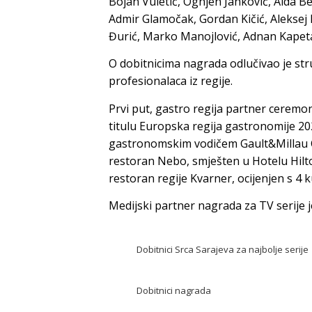
Bojan Vuletić, Ognjen Janković, Aida Be
Admir Glamočak, Gordan Kičić, Aleksej 
Đurić, Marko Manojlović, Adnan Kapetan
O dobitnicima nagrada odlučivao je stru
profesionalaca iz regije.
Prvi put, gastro regija partner ceremon
titulu Europska regija gastronomije 20
gastronomskim vodičem Gault&Millau Cro
restoran Nebo, smješten u Hotelu Hilto
restoran regije Kvarner, ocijenjen s 4 
Medijski partner nagrada za TV serije j
Dobitnici Srca Sarajeva za najbolje serije
Dobitnici nagrada