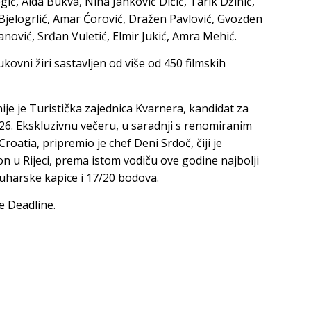
gić, Aida Bukva, Nina Janković Dičić, Tarik Džinić,
Bjelogrlić, Amar Ćorović, Dražen Pavlović, Gvozden
ović, Srđan Vuletić, Elmir Jukić, Amra Mehić.
kovni žiri sastavljen od više od 450 filmskih
ije je Turistička zajednica Kvarnera, kandidat za
26. Ekskluzivnu večeru, u saradnji s renomiranim
atia, pripremio je chef Deni Srdoč, čiji je
n u Rijeci, prema istom vodiču ove godine najbolji
kuharske kapice i 17/20 bodova.
e Deadline.