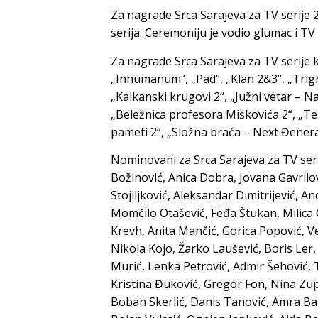
Za nagrade Srca Sarajeva za TV serije 2
serija. Ceremoniju je vodio glumac i TV v
Za nagrade Srca Sarajeva za TV serije k
„Inhumanum“, „Pad“, „Klan 2&3“, „Trigra
„Kalkanski krugovi 2“, „Južni vetar – N
„Beležnica profesora Miškovića 2“, „Te
pameti 2“, „Složna braća – Next Đenerat
Nominovani za Srca Sarajeva za TV serij
Božinović, Anica Dobra, Jovana Gavrilov
Stojiljković, Aleksandar Dimitrijević, 
Momčilo Otašević, Feđa Štukan, Milica 
Krevh, Anita Mančić, Gorica Popović, Ve
Nikola Kojo, Žarko Laušević, Boris Ler,
Murić, Lenka Petrović, Admir Šehović, 
Kristina Đuković, Gregor Fon, Nina Zu
Boban Skerlić, Danis Tanović, Amra B