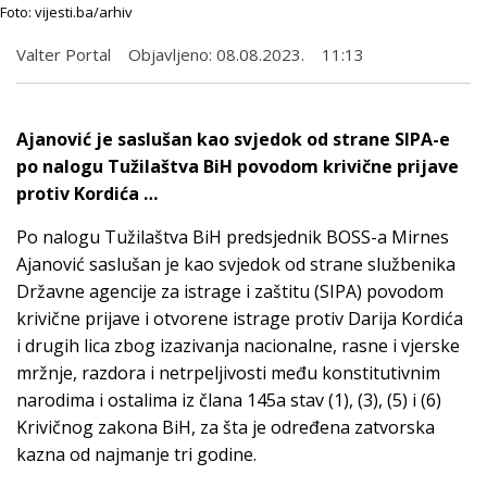
Foto: vijesti.ba/arhiv
Valter Portal
Objavljeno:
08.08.2023.
11:13
Ajanović je saslušan kao svjedok od strane SIPA-e
po nalogu Tužilaštva BiH povodom krivične prijave
protiv Kordića …
Po nalogu Tužilaštva BiH predsjednik BOSS-a Mirnes
Ajanović saslušan je kao svjedok od strane službenika
Državne agencije za istrage i zaštitu (SIPA) povodom
krivične prijave i otvorene istrage protiv Darija Kordića
i drugih lica zbog izazivanja nacionalne, rasne i vjerske
mržnje, razdora i netrpeljivosti među konstitutivnim
narodima i ostalima iz člana 145a stav (1), (3), (5) i (6)
Krivičnog zakona BiH, za šta je određena zatvorska
kazna od najmanje tri godine.