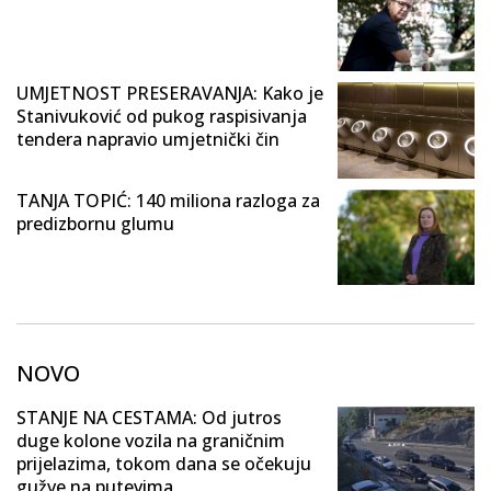
UMJETNOST PRESERAVANJA: Kako je
Stanivuković od pukog raspisivanja
tendera napravio umjetnički čin
TANJA TOPIĆ: 140 miliona razloga za
predizbornu glumu
NOVO
STANJE NA CESTAMA: Od jutros
duge kolone vozila na graničnim
prijelazima, tokom dana se očekuju
gužve na putevima