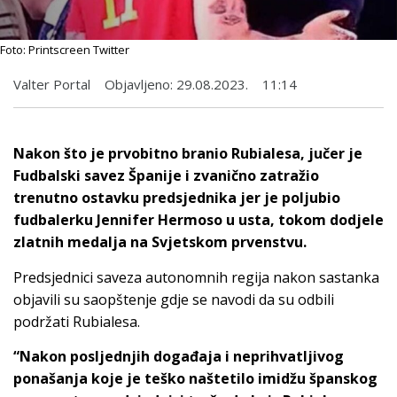
Foto: Printscreen Twitter
Valter Portal
Objavljeno:
29.08.2023.
11:14
Nakon što je prvobitno branio Rubialesa, jučer je
Fudbalski savez Španije i zvanično zatražio
trenutno ostavku predsjednika jer je poljubio
fudbalerku Jennifer Hermoso u usta, tokom dodjele
zlatnih medalja na Svjetskom prvenstvu.
Predsjednici saveza autonomnih regija nakon sastanka
objavili su saopštenje gdje se navodi da su odbili
podržati Rubialesa.
“Nakon posljednjih događaja i neprihvatljivog
ponašanja koje je teško naštetilo imidžu španskog