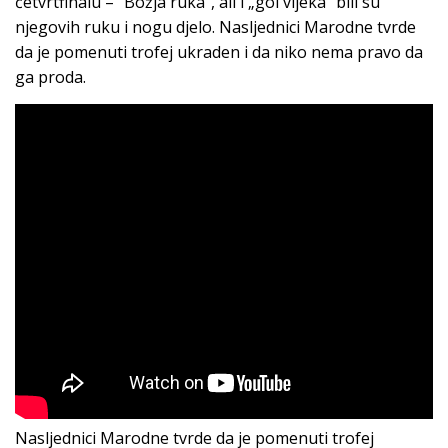
četvrtfinalu – “Božja ruka“, ali i „gol vijeka“ bili su
njegovih ruku i nogu djelo. Nasljednici Marodne tvrde
da je pomenuti trofej ukraden i da niko nema pravo da
ga proda.
Nasljednici Marodne tvrde da je pomenuti trofej