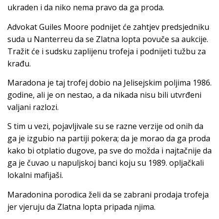
ukraden i da niko nema pravo da ga proda.
Advokat Guiles Moore podnijet će zahtjev predsjedniku
suda u Nanterreu da se Zlatna lopta povuče sa aukcije.
Tražit će i sudsku zaplijenu trofeja i podnijeti tužbu za
krađu.
Maradona je taj trofej dobio na Jelisejskim poljima 1986.
godine, ali je on nestao, a da nikada nisu bili utvrđeni
valjani razlozi.
S tim u vezi, pojavljivale su se razne verzije od onih da
ga je izgubio na partiji pokera; da je morao da ga proda
kako bi otplatio dugove, pa sve do možda i najtačnije da
ga je čuvao u napuljskoj banci koju su 1989. opljačkali
lokalni mafijaši.
Maradonina porodica želi da se zabrani prodaja trofeja
jer vjeruju da Zlatna lopta pripada njima.