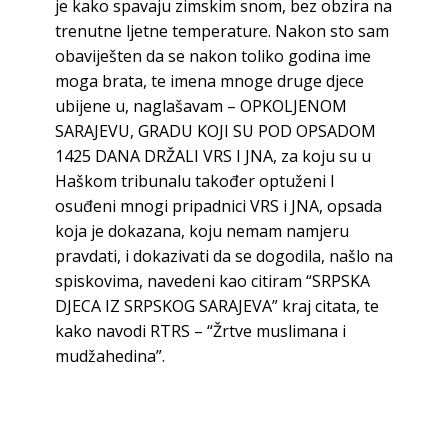
je kako spavaju zimskim snom, bez obzira na
trenutne ljetne temperature. Nakon sto sam
obaviješten da se nakon toliko godina ime
moga brata, te imena mnoge druge djece
ubijene u, naglašavam – OPKOLJENOM
SARAJEVU, GRADU KOJI SU POD OPSADOM
1425 DANA DRŽALI VRS I JNA, za koju su u
Haškom tribunalu također optuženi I
osuđeni mnogi pripadnici VRS i JNA, opsada
koja je dokazana, koju nemam namjeru
pravdati, i dokazivati da se dogodila, našlo na
spiskovima, navedeni kao citiram “SRPSKA
DJECA IZ SRPSKOG SARAJEVA” kraj citata, te
kako navodi RTRS – “Žrtve muslimana i
mudžahedina”.