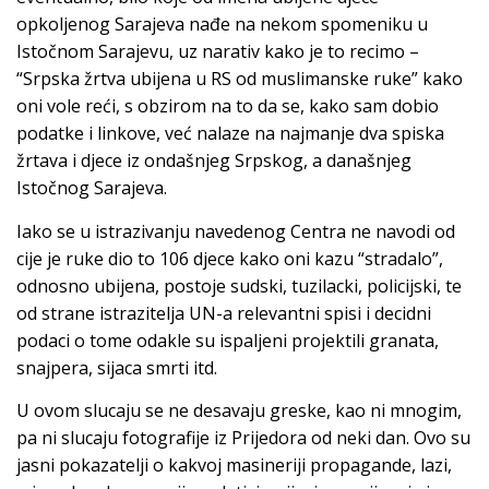
opkoljenog Sarajeva nađe na nekom spomeniku u
Istočnom Sarajevu, uz narativ kako je to recimo –
“Srpska žrtva ubijena u RS od muslimanske ruke” kako
oni vole reći, s obzirom na to da se, kako sam dobio
podatke i linkove, već nalaze na najmanje dva spiska
žrtava i djece iz ondašnjeg Srpskog, a današnjeg
Istočnog Sarajeva.
Iako se u istrazivanju navedenog Centra ne navodi od
cije je ruke dio to 106 djece kako oni kazu “stradalo”,
odnosno ubijena, postoje sudski, tuzilacki, policijski, te
od strane istrazitelja UN-a relevantni spisi i decidni
podaci o tome odakle su ispaljeni projektili granata,
snajpera, sijaca smrti itd.
U ovom slucaju se ne desavaju greske, kao ni mnogim,
pa ni slucaju fotografije iz Prijedora od neki dan. Ovo su
jasni pokazatelji o kakvoj masineriji propagande, lazi,