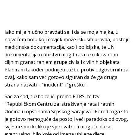
Iako mi je mučno pravdati se, i da se moja majka, u
najvećem bolu koji čovjek može iskusiti pravda, postoji i
medicinska dokumentacija, kao i policijska, te UN
dokumentacija o ubistvu mog brata uzrokovanom
ciljnim granatiranjem grupe civila i civilnih objekata.
Planiram također podnijeti tužbu protiv odgovornih za
ovaj, kako sam već gotovo siguran da će ga druga
strana nazvati – “incident” i “grešku”.
Sad za sad, tužba ce ići prema RTRS, te tzv.
“Republičkom Centru za istraživanje rata i ratnih
zločina u opštinama Srpskog Sarajeva”. Pored toga sto
je gotovo nemoguće da postoji veći paradoks od ovog,
svjesni smo koliko je vjerovatno i moguće da se,
eventualno, bilo koje od imena ubijene djece