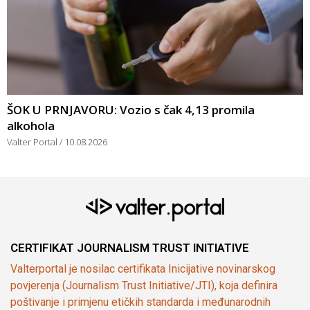
ŠOK U PRNJAVORU: Vozio s čak 4,13 promila
alkohola
Valter Portal
10.08.2026
CERTIFIKAT JOURNALISM TRUST INITIATIVE
Valterportal je nosilac certifikata Inicijative novinarskog
povjerenja (Journalism Trust Initiative/JTI), koja definira
poštivanje i primjenu etičkih standarda i međunarodnih