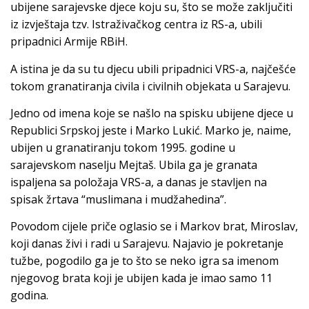
ubijene sarajevske djece koju su, što se može zaključiti
iz izvještaja tzv. Istraživačkog centra iz RS-a, ubili
pripadnici Armije RBiH.
A istina je da su tu djecu ubili pripadnici VRS-a, najčešće
tokom granatiranja civila i civilnih objekata u Sarajevu.
Jedno od imena koje se našlo na spisku ubijene djece u
Republici Srpskoj jeste i Marko Lukić. Marko je, naime,
ubijen u granatiranju tokom 1995. godine u
sarajevskom naselju Mejtaš. Ubila ga je granata
ispaljena sa položaja VRS-a, a danas je stavljen na
spisak žrtava “muslimana i mudžahedina”.
Povodom cijele priče oglasio se i Markov brat, Miroslav,
koji danas živi i radi u Sarajevu. Najavio je pokretanje
tužbe, pogodilo ga je to što se neko igra sa imenom
njegovog brata koji je ubijen kada je imao samo 11
godina.