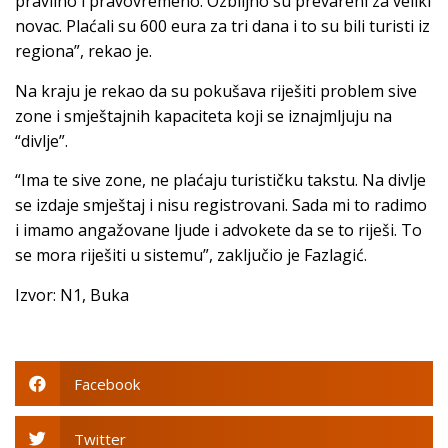
pravilno i pravovremeno. Ozbiljno su prevareni za veliki
novac. Plaćali su 600 eura za tri dana i to su bili turisti iz
regiona”, rekao je.
Na kraju je rekao da su pokušava riješiti problem sive
zone i smještajnih kapaciteta koji se iznajmljuju na
“divlje”.
“Ima te sive zone, ne plaćaju turističku takstu. Na divlje
se izdaje smještaj i nisu registrovani. Sada mi to radimo
i imamo angažovane ljude i advokete da se to riješi. To
se mora riješiti u sistemu”, zaključio je Fazlagić.
Izvor: N1, Buka
Facebook
Twitter