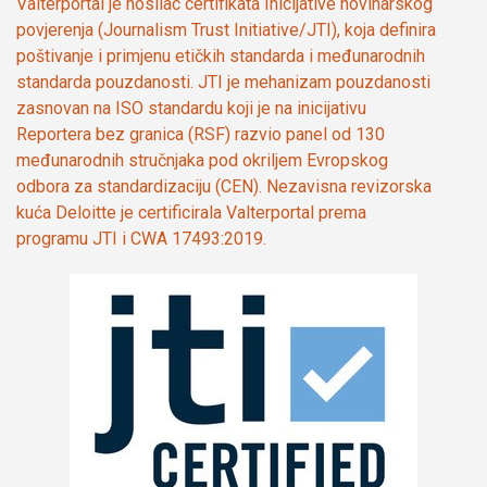
Valterportal je nosilac certifikata Inicijative novinarskog
povjerenja (Journalism Trust Initiative/JTI), koja definira
poštivanje i primjenu etičkih standarda i međunarodnih
standarda pouzdanosti. JTI je mehanizam pouzdanosti
zasnovan na ISO standardu koji je na inicijativu
Reportera bez granica (RSF) razvio panel od 130
međunarodnih stručnjaka pod okriljem Evropskog
odbora za standardizaciju (CEN). Nezavisna revizorska
kuća Deloitte je certificirala Valterportal prema
programu JTI i CWA 17493:2019.