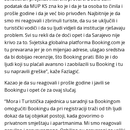
podatak da MUP KS zna ko je i da je ta osoba to činila i
prošle godine i da je već bio privođen. Najbitnije je da
smo mi reagovali i zbrinuli turiste, da su se uključili i
turistički vodiči i da su ljudi vidjeli da institucije rješavaju
problem. Svi su rekli da će doći opet i da Sarajevo nije
krivo za to. Svjetska globalna platforma Booking.com je
tu prevarana jer je on mijenjao adrese, ulagao sredstva
da bi dobijao recenzije, što Booking prati. Bilo je i do
ljudi koji su plaćali avansno i zaobilazili su Booking i tu
su napravili greške”, kaže Fazlagić.
Kazao je da su reagovali i prošle godine i javili se
Bookingu i opet će za ovaj slučaj.
“Mora i Turistička zajednica u saradnji sa Bookingom
omogućiti Bookingu da pri registraciji traži od tih ljudi
dokaz da taj objekat postoji, kada govorimo o
privatnom smještaju i apartmanima. Mi smo reagovali