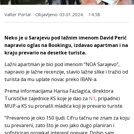
Valter Portal
Objavljeno:
03.01.2024.
14:58
Neko je u Sarajevu pod lažnim imenom David Perić
napravio oglas na Bookingu, izdavao apartman i na
kraju prevario na desetke turista.
Lažni apartman je bio pod imenom “NOA Sarajevo”,
napravio je lažne recenzije, stavio lažne slike i tražio od
turista da mu uplate novac preko IBAN-a.
Prema informacijama Harisa Fazlagića, direktora
Turističke zajednice KS koje je dao za
N1
, pripadnici
MUP-a KS su pronašli mladića koji je prevario turiste.
“Prevareno je oko 150 ljudi. Cifru tačnu ne znam za koju
su prevareni, zato što je ovo jako dugo planiran i
sofisticiran projekat interent prevare. Dobio sam