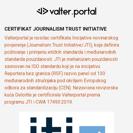
CERTIFIKAT JOURNALISM TRUST INITIATIVE
Valterportal je nosilac certifikata Inicijative novinarskog
povjerenja (Journalism Trust Initiative/JTI), koja definira
poštivanje i primjenu etičkih standarda i međunarodnih
standarda pouzdanosti. JTI je mehanizam pouzdanosti
zasnovan na ISO standardu koji je na inicijativu
Reportera bez granica (RSF) razvio panel od 130
međunarodnih stručnjaka pod okriljem Evropskog
odbora za standardizaciju (CEN). Nezavisna revizorska
kuća Deloitte je certificirala Valterportal prema
programu JTI i CWA 17493:2019.