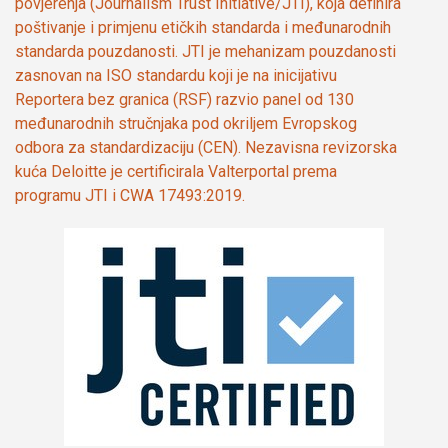
povjerenja (Journalism Trust Initiative/JTI), koja definira
poštivanje i primjenu etičkih standarda i međunarodnih
standarda pouzdanosti. JTI je mehanizam pouzdanosti
zasnovan na ISO standardu koji je na inicijativu
Reportera bez granica (RSF) razvio panel od 130
međunarodnih stručnjaka pod okriljem Evropskog
odbora za standardizaciju (CEN). Nezavisna revizorska
kuća Deloitte je certificirala Valterportal prema
programu JTI i CWA 17493:2019.