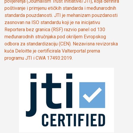
povjerenja (Journalism Trust Initiative/JTI), koja definira
poštivanje i primjenu etičkih standarda i međunarodnih
standarda pouzdanosti. JTI je mehanizam pouzdanosti
zasnovan na ISO standardu koji je na inicijativu
Reportera bez granica (RSF) razvio panel od 130
međunarodnih stručnjaka pod okriljem Evropskog
odbora za standardizaciju (CEN). Nezavisna revizorska
kuća Deloitte je certificirala Valterportal prema
programu JTI i CWA 17493:2019.