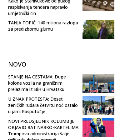
Kako je Stanivuković od pukog
raspisivanja tendera napravio
umjetnički čin
TANJA TOPIĆ: 140 miliona razloga
za predizbornu glumu
NOVO
STANJE NA CESTAMA: Duge
kolone vozila na graničnim
prelazima iz BiH u Hrvatsku
U ZNAK PROTESTA: Deset
zeničkih rudara četvrtu noć ostalo
u jami Raspotočje
NOVI PREDSJEDNIK KOLUMBIJE
OBJAVIO RAT NARKO-KARTELIMA:
Trumpova administracija šalje
milijardu dolara pomoći