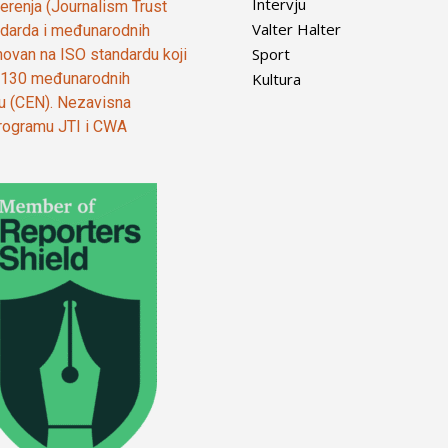
Intervju
vjerenja (Journalism Trust
Valter Halter
tandarda i međunarodnih
Sport
ovan na ISO standardu koji
Kultura
od 130 međunarodnih
ju (CEN). Nezavisna
 programu JTI i CWA