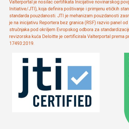
Valterportal je nosilac certifikata Inicijative novinarskog po
Initiative/JTI), koja definira poštivanje i primjenu etičkih s
standarda pouzdanosti. JTI je mehanizam pouzdanosti zasn
je na inicijativu Reportera bez granica (RSF) razvio panel 
stručnjaka pod okriljem Evropskog odbora za standardizaci
revizorska kuća Deloitte je certificirala Valterportal prema
17493:2019.