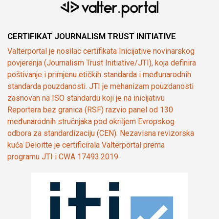
CERTIFIKAT JOURNALISM TRUST INITIATIVE
Valterportal je nosilac certifikata Inicijative novinarskog
povjerenja (Journalism Trust Initiative/JTI), koja definira
poštivanje i primjenu etičkih standarda i međunarodnih
standarda pouzdanosti. JTI je mehanizam pouzdanosti
zasnovan na ISO standardu koji je na inicijativu
Reportera bez granica (RSF) razvio panel od 130
međunarodnih stručnjaka pod okriljem Evropskog
odbora za standardizaciju (CEN). Nezavisna revizorska
kuća Deloitte je certificirala Valterportal prema
programu JTI i CWA 17493:2019.