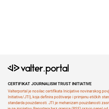
CERTIFIKAT JOURNALISM TRUST INITIATIVE
Valterportal je nosilac certifikata Inicijative novinarskog po
Initiative/JTI), koja definira poštivanje i primjenu etičkih s
standarda pouzdanosti. JTI je mehanizam pouzdanosti zasn
je na inicijativu Reportera bez granica (RSF) razvio panel 