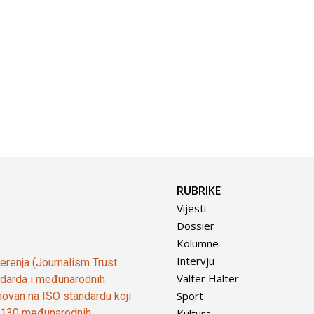
RUBRIKE
Vijesti
Dossier
Kolumne
Intervju
vjerenja (Journalism Trust
Valter Halter
tandarda i međunarodnih
Sport
ovan na ISO standardu koji
Kultura
od 130 međunarodnih