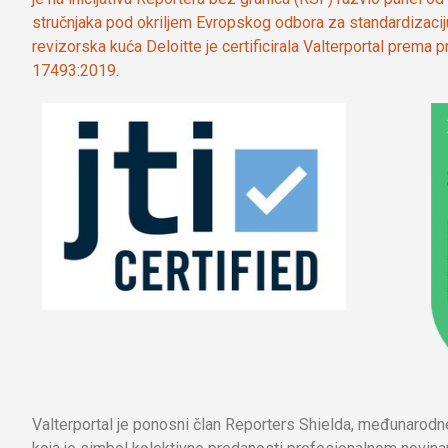
stručnjaka pod okriljem Evropskog odbora za standardizaci
revizorska kuća Deloitte je certificirala Valterportal prema
17493:2019.
Valterportal je ponosni član Reporters Shielda, međunarod