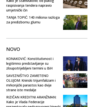
Kako je Stanivuković od pukog
raspisivanja tendera napravio
umjetnički čin
TANJA TOPIĆ: 140 miliona razloga
za predizbornu glumu
NOVO
KONAKOVIĆ: Konstitutivnost i
legitimno predstavljanje su
zloupotrijebljeni termini u BiH
SAVEZNIŠTVO ZAMETENO
OLUJOM: Kninski trijumfalizam i
mrkonjićki parastos kao dvije
strane iste medalje
RIZIČAN KREDITNI ARANŽMAN:
Kako je Vlada Federacije
prezentovala nedogovoreni kineski