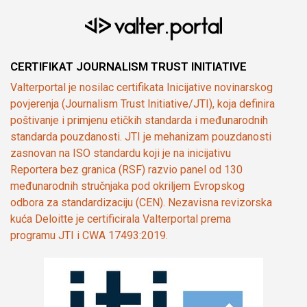
CERTIFIKAT JOURNALISM TRUST INITIATIVE
Valterportal je nosilac certifikata Inicijative novinarskog
povjerenja (Journalism Trust Initiative/JTI), koja definira
poštivanje i primjenu etičkih standarda i međunarodnih
standarda pouzdanosti. JTI je mehanizam pouzdanosti
zasnovan na ISO standardu koji je na inicijativu
Reportera bez granica (RSF) razvio panel od 130
međunarodnih stručnjaka pod okriljem Evropskog
odbora za standardizaciju (CEN). Nezavisna revizorska
kuća Deloitte je certificirala Valterportal prema
programu JTI i CWA 17493:2019.