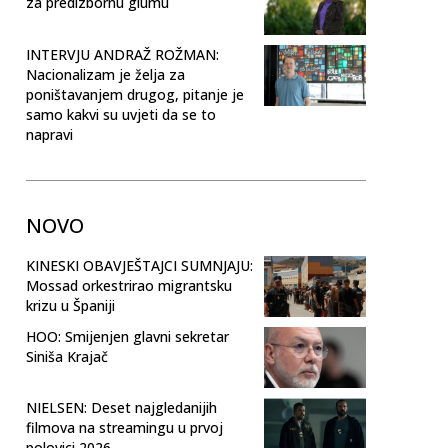
za predizbornu glumu
INTERVJU ANDRAŽ ROŽMAN:
Nacionalizam je želja za
poništavanjem drugog, pitanje je
samo kakvi su uvjeti da se to
napravi
NOVO
KINESKI OBAVJEŠTAJCI SUMNJAJU:
Mossad orkestrirao migrantsku
krizu u Španiji
HOO: Smijenjen glavni sekretar
Siniša Krajač
NIELSEN: Deset najgledanijih
filmova na streamingu u prvoj
polovici 2026.