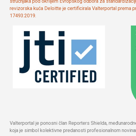
stručnjaka pod okriljem Evropskog odbora za standardizaci
revizorska kuća Deloitte je certificirala Valterportal prema
17493:2019.
Valterportal je ponosni član Reporters Shielda, međunarod
koja je simbol kolektivne predanosti profesionalnom novinar