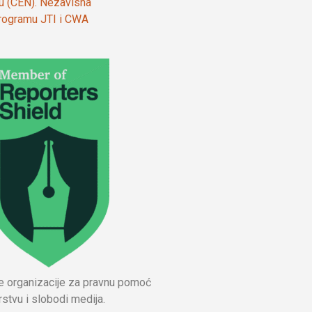
ju (CEN). Nezavisna
 programu JTI i CWA
ne organizacije za pravnu pomoć
stvu i slobodi medija.