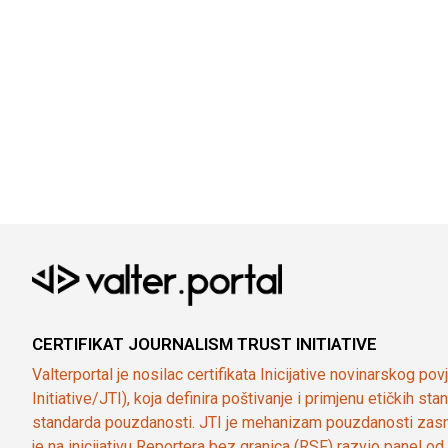
CERTIFIKAT JOURNALISM TRUST INITIATIVE
Valterportal je nosilac certifikata Inicijative novinarskog po
Initiative/JTI), koja definira poštivanje i primjenu etičkih s
standarda pouzdanosti. JTI je mehanizam pouzdanosti zasn
je na inicijativu Reportera bez granica (RSF) razvio panel 