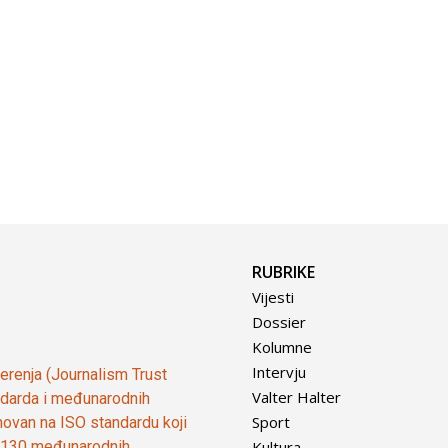
RUBRIKE
Vijesti
Dossier
Kolumne
Intervju
vjerenja (Journalism Trust
Valter Halter
tandarda i međunarodnih
Sport
ovan na ISO standardu koji
Kultura
od 130 međunarodnih