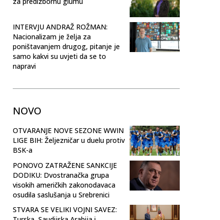
za predizbornu glumu
INTERVJU ANDRAŽ ROŽMAN:
Nacionalizam je želja za
poništavanjem drugog, pitanje je
samo kakvi su uvjeti da se to
napravi
NOVO
OTVARANJE NOVE SEZONE WWIN
LIGE BIH: Željezničar u duelu protiv
BSK-a
PONOVO ZATRAŽENE SANKCIJE
DODIKU: Dvostranačka grupa
visokih američkih zakonodavaca
osudila saslušanja u Srebrenici
STVARA SE VELIKI VOJNI SAVEZ:
Turska, Saudijska Arabija i