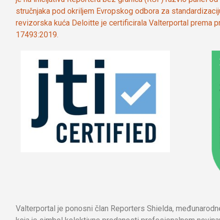
stručnjaka pod okriljem Evropskog odbora za standardizaci
revizorska kuća Deloitte je certificirala Valterportal prema
17493:2019.
Valterportal je ponosni član Reporters Shielda, međunarod