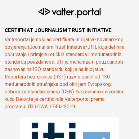
CERTIFIKAT JOURNALISM TRUST INITIATIVE
Valterportal je nosilac certifikata Inicijative novinarskog
povjerenja (Journalism Trust Initiative/JTI), koja definira
poštivanje i primjenu etičkih standarda i međunarodnih
standarda pouzdanosti. JTI je mehanizam pouzdanosti
zasnovan na ISO standardu koji je na inicijativu
Reportera bez granica (RSF) razvio panel od 130
međunarodnih stručnjaka pod okriljem Evropskog
odbora za standardizaciju (CEN). Nezavisna revizorska
kuća Deloitte je certificirala Valterportal prema
programu JTI i CWA 17493:2019.