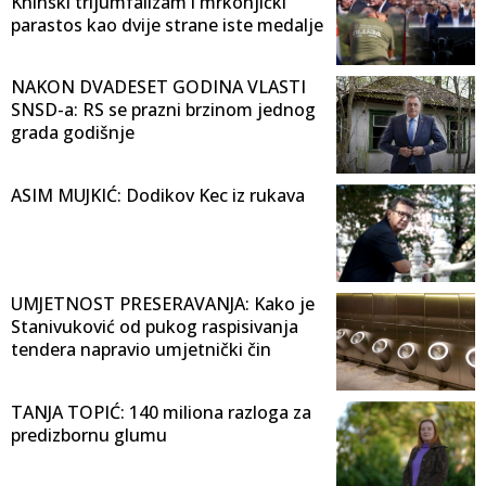
Kninski trijumfalizam i mrkonjićki
parastos kao dvije strane iste medalje
NAKON DVADESET GODINA VLASTI
SNSD-a: RS se prazni brzinom jednog
grada godišnje
ASIM MUJKIĆ: Dodikov Kec iz rukava
UMJETNOST PRESERAVANJA: Kako je
Stanivuković od pukog raspisivanja
tendera napravio umjetnički čin
TANJA TOPIĆ: 140 miliona razloga za
predizbornu glumu