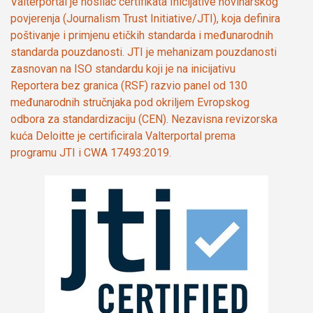
Valterportal je nosilac certifikata Inicijative novinarskog
povjerenja (Journalism Trust Initiative/JTI), koja definira
poštivanje i primjenu etičkih standarda i međunarodnih
standarda pouzdanosti. JTI je mehanizam pouzdanosti
zasnovan na ISO standardu koji je na inicijativu
Reportera bez granica (RSF) razvio panel od 130
međunarodnih stručnjaka pod okriljem Evropskog
odbora za standardizaciju (CEN). Nezavisna revizorska
kuća Deloitte je certificirala Valterportal prema
programu JTI i CWA 17493:2019.