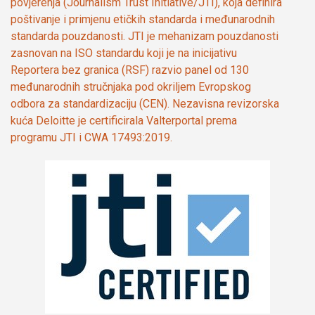
povjerenja (Journalism Trust Initiative/JTI), koja definira
poštivanje i primjenu etičkih standarda i međunarodnih
standarda pouzdanosti. JTI je mehanizam pouzdanosti
zasnovan na ISO standardu koji je na inicijativu
Reportera bez granica (RSF) razvio panel od 130
međunarodnih stručnjaka pod okriljem Evropskog
odbora za standardizaciju (CEN). Nezavisna revizorska
kuća Deloitte je certificirala Valterportal prema
programu JTI i CWA 17493:2019.